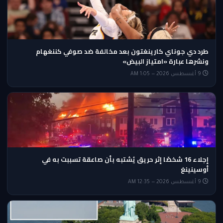
طرد دي جوناي كارينغتون بعد مخالفة ضد صوفي كننغهام
ونشرها عبارة «امتياز البيض»
9 أغسطس 2026 — 1:05 AM
إجلاء 16 شخصًا إثر حريق يُشتبه بأن صاعقة تسببت به في
أوسينينغ
9 أغسطس 2026 — 12:35 AM