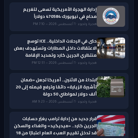
إدارة الهجرة الأمريكية تسعى لتغريم
محامٍ في نيويورك 470584 دولاراً
هجرة ولجوء · 1 أغسطس 2026 — 7:10 PM
حتى في الرحلات الداخلية.. ICE توسع
الاعتقالات داخل المطارات وتستهدف بعض
منتظري الجرين كارد وتمديد الإقامة
هجرة ولجوء · 1 أغسطس 2026 — 12:51 PM
ابتداءً من الاثنين.. أمريكا تجعل «ضمان
تأشيرة الزيارة» دائمًا وترفع قيمته إلى 20
ألف دولار لمواطني 50 دولة
هجرة ولجوء · 1 أغسطس 2026 — 9:23 AM
قرار جديد من إدارة ترامب يغيّر حسابات
الجرين كارد.. «ميديكيد» والغذاء والسكن
قد تدخل تقييم العبء العام اعتبارًا من 18