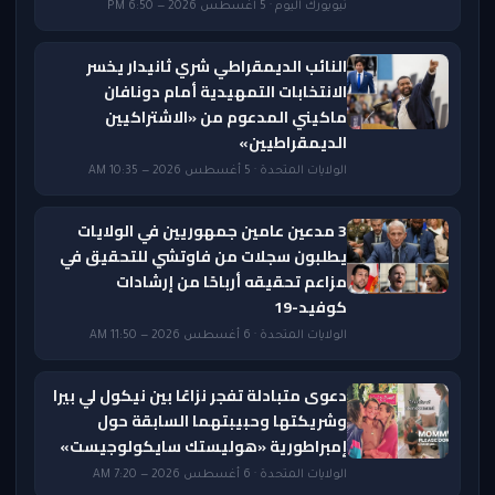
نيويورك اليوم · 5 أغسطس 2026 — 6:50 PM
النائب الديمقراطي شري ثانيدار يخسر
الانتخابات التمهيدية أمام دونافان
ماكيني المدعوم من «الاشتراكيين
الديمقراطيين»
الولايات المتحدة · 5 أغسطس 2026 — 10:35 AM
3 مدعين عامين جمهوريين في الولايات
يطلبون سجلات من فاوتشي للتحقيق في
مزاعم تحقيقه أرباحًا من إرشادات
كوفيد-19
الولايات المتحدة · 6 أغسطس 2026 — 11:50 AM
دعوى متبادلة تفجر نزاعًا بين نيكول لي بيرا
وشريكتها وحبيبتهما السابقة حول
إمبراطورية «هوليستك سايكولوجيست»
الولايات المتحدة · 6 أغسطس 2026 — 7:20 AM