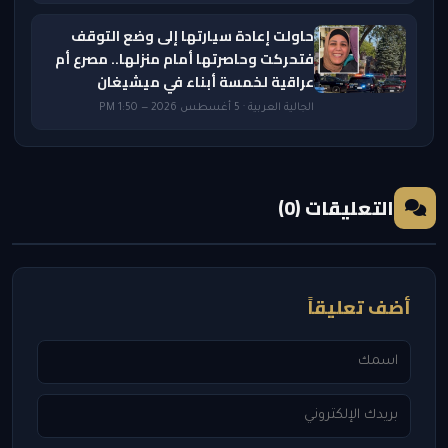
حاولت إعادة سيارتها إلى وضع التوقف
فتحركت وحاصرتها أمام منزلها.. مصرع أم
عراقية لخمسة أبناء في ميشيغان
الجالية العربية · 5 أغسطس 2026 — 1:50 PM
التعليقات (0)
أضف تعليقاً