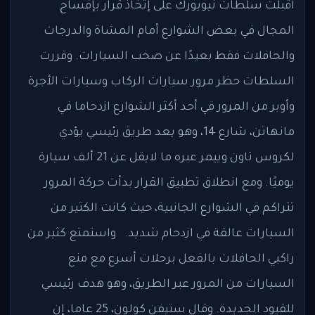
أقبلت سلطات نيويورك على إتخاذ قرار بإفساح
المجال في بعض الشوارع أمام المشاة والدرجات
والحافلات فقط بعيدًا عن صخب السيارات. وقررت
السلطات حظر مرور سيارات الركاب وسيارات الأجرة
وأوبر من المرور في أحد أكثر الشوارع ازدحاما في
مانهاتن، شارع 14، وهو يعد طريق رئيسي يؤدي
لكروس تاون وييمر عبره ما لايقل عن 21 ألف سيارة
يوميًا. ومع انطلاق تطبيق القرار بدأت حركة المرور
تتراكم في الشوارع الجانبية، حيث كانت الكثير من
السيارات عالقة في ازدحام شديد. واستمتع كثير من
راكبي الحافلات بالفعل برحلات أسرع مع منع
السيارات من المرور عبر الطريق، وهو هدف رئيسي
للقيود الجديدة. وقال ستيفن كولون، 25 عاما، إن