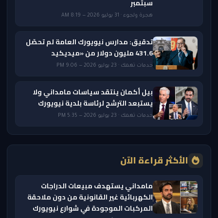
سبتمبر
هجرة ولجوء · 31 يوليو 2026 — 8:19 AM
تدقيق: مدارس نيويورك العامة لم تحصّل
431.6 مليون دولار من «ميديكيد
خدمات تهمك · 23 يوليو 2026 — 9:06 PM
بيل أكمان ينتقد سياسات مامداني ولا
يستبعد الترشح لرئاسة بلدية نيويورك
خدمات تهمك · 23 يوليو 2026 — 5:35 PM
الأكثر قراءة الآن
مامداني يستهدف مبيعات الدراجات
الكهربائية غير القانونية من دون ملاحقة
المركبات الموجودة في شوارع نيويورك