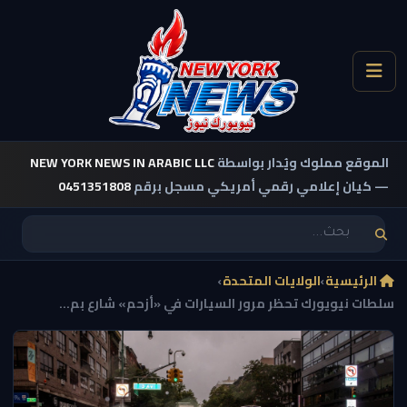
الموقع مملوك ويُدار بواسطة
NEW YORK NEWS IN ARABIC LLC
— كيان إعلامي رقمي أمريكي مسجل برقم
0451351808
الرئيسية
›
الولايات المتحدة
›
سلطات نيويورك تحظر مرور السيارات في «أزحم» شارع بم...