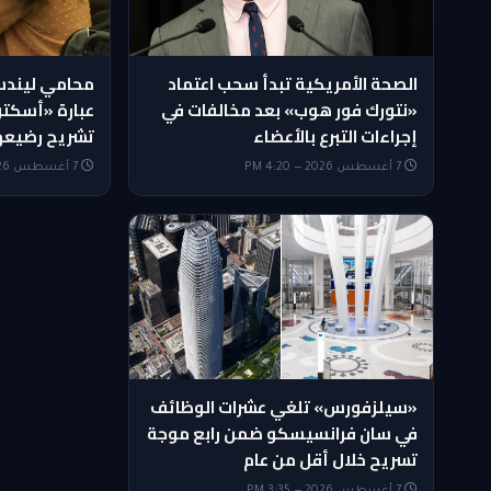
الصحة الأمريكية تبدأ سحب اعتماد
محامي ليندس
«نتورك فور هوب» بعد مخالفات في
عبارة «أسكت
إجراءات التبرع بالأعضاء
تشريح رضيعه
7 أغسطس 2026 — 4:20 PM
7 أغسطس 2026 — 4:05 PM
«سيلزفورس» تلغي عشرات الوظائف
في سان فرانسيسكو ضمن رابع موجة
تسريح خلال أقل من عام