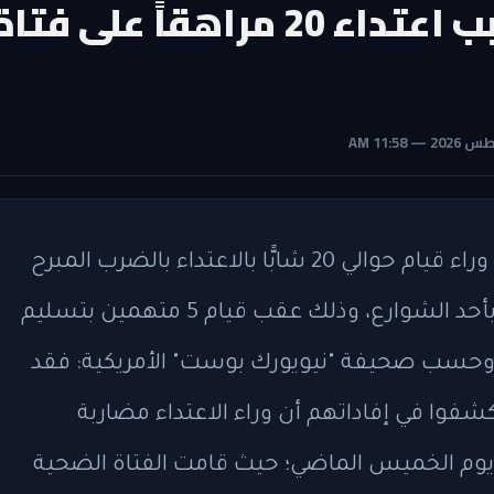
شرطة نيويورك تكشف سبب اعتداء 20 مراهقاً على فتا
كشفت شرطة مدينة نيويورك عن السبب وراء قيام حوالي 20 شابًّا بالاعتداء بالضرب المبرح
وسرقة فتاة مراهقة، 15 عامًا، على رصيف بأحد الشوارع، وذلك عقب قيام 5 متهمين بتسليم
وحسب صحيفة "نيويورك بوست" الأمريكية: فقد
ا في إفاداتهم أن وراء الاعتداء مضاربة
وم الخميس الماضي؛ حيث قامت الفتاة الضحية