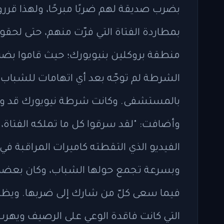
بضرب صديقة لهم ضربًا مبرحًا، ولهذا قرروا
بمطاردة الفتاة التي فرّت منهم، حتى لحقو
منطقة بروكلين بنيويورك؛ حيث قاموا بضرب
الشرطة لم توجّه بعد أي اتهامات للشباب، 
بالمستشفى. وكانت شرطة نيويورك قد وصف
وأضافت: "لقد سرقوا كل ما تملكه الفتاة،
الفيديو الذي التقطته كاميرات المراقبة 
وبسرعة تجمع حولها الشباب، وكان بعضهم
فيما سعى كلّ من شارك إلى ضربها. ويظهر 
التي كانت فاقدة الوعي على الرصيف ويهرب