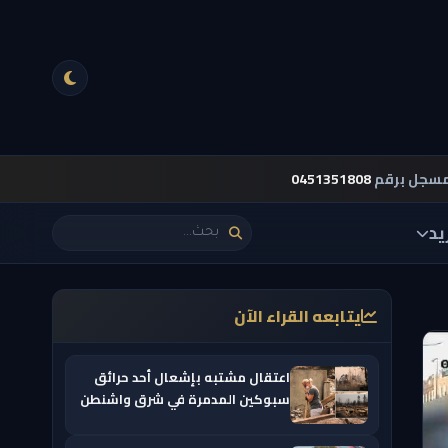
مسجل برقم
0451351808
يد
يتابعه القراء الآن
اعتقال مشتبه بإشعال أحد حرائق
سبوكين المدمرة في شرق واشنطن