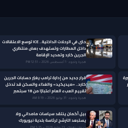
حتى في الرحلات الداخلية.. ICE توسع الاعتقالات
داخل المطارات وتستهدف بعض منتظري
الجرين كارد وتمديد الإقامة
هجرة ولجوء · 1 أغسطس 2026 — 12:51 PM
رة
قرار جديد من إدارة ترامب يغيّر حسابات الجرين
ار
كارد.. «ميديكيد» والغذاء والسكن قد تدخل
تقييم العبء العام اعتبارًا من 18 سبتمبر
هجرة ولجوء · 31 يوليو 2026 — 8:19 AM
بيل أكمان ينتقد سياسات مامداني ولا
يستبعد الترشح لرئاسة بلدية نيويورك
خدمات تهمك · 23 يوليو 2026 — 5:35 PM