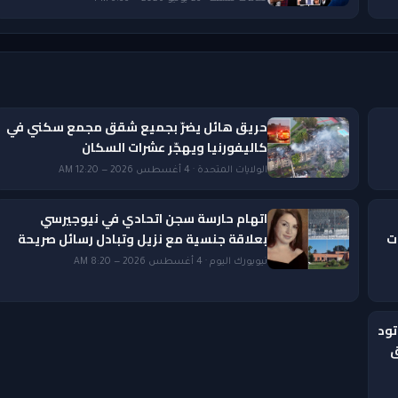
حريق هائل يضرّ بجميع شقق مجمع سكني في
كاليفورنيا ويهجّر عشرات السكان
الولايات المتحدة · 4 أغسطس 2026 — 12:20 AM
اتهام حارسة سجن اتحادي في نيوجيرسي
ات
بعلاقة جنسية مع نزيل وتبادل رسائل صريحة
نيويورك اليوم · 4 أغسطس 2026 — 8:20 AM
تود
ق