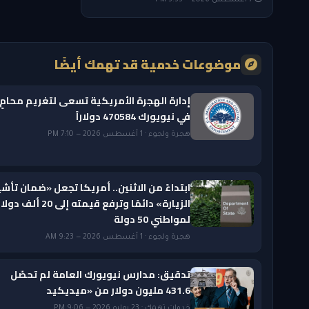
7 أغسطس 2026 — 3:35 PM
موضوعات خدمية قد تهمك أيضًا
إدارة الهجرة الأمريكية تسعى لتغريم محامٍ
في نيويورك 470584 دولاراً
هجرة ولجوء · 1 أغسطس 2026 — 7:10 PM
ابتداءً من الاثنين.. أمريكا تجعل «ضمان تأشي
الزيارة» دائمًا وترفع قيمته إلى 20 ألف دول
لمواطني 50 دولة
هجرة ولجوء · 1 أغسطس 2026 — 9:23 AM
تدقيق: مدارس نيويورك العامة لم تحصّل
431.6 مليون دولار من «ميديكيد
خدمات تهمك · 23 يوليو 2026 — 9:06 PM