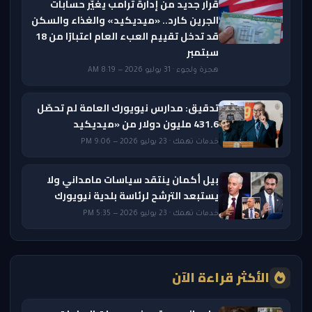
قرار جديد من إدارة ترامب يغيّر حسابات
الجرين كارد.. «ميديكيد» والغذاء والسكن
قد تدخل تقييم العبء العام اعتبارًا من 18
سبتمبر
هجرة ولجوء · 31 يوليو 2026 — 8:19 AM
تدقيق: مدارس نيويورك العامة لم تحصّل
431.6 مليون دولار من «ميديكيد
خدمات تهمك · 23 يوليو 2026 — 9:06 PM
بيل أكمان ينتقد سياسات مامداني ولا
يستبعد الترشح لرئاسة بلدية نيويورك
خدمات تهمك · 23 يوليو 2026 — 5:35 PM
الأكثر قراءة الآن