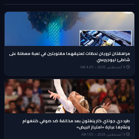
مراهقتان ترويان لحظات تعليقهما مقلوبتين في لعبة معطلة على
شاطئ نيوجيرسي
9 أغسطس 2026 — 4:05 AM
طرد دي جوناي كارينغتون بعد مخالفة ضد صوفي كننغهام
ونشرها عبارة «امتياز البيض»
9 أغسطس 2026 — 1:05 AM