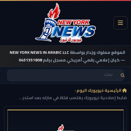
الموقع مملوك ويُدار بواسطة
NEW YORK NEWS IN ARABIC LLC
— كيان إعلامي رقمي أمريكي مسجل برقم
0451351808
الرئيسية
›
نيويورك اليوم
›
ضابط إصلاحية نيويورك يغتصب فتاة في منزله بعد استدر...