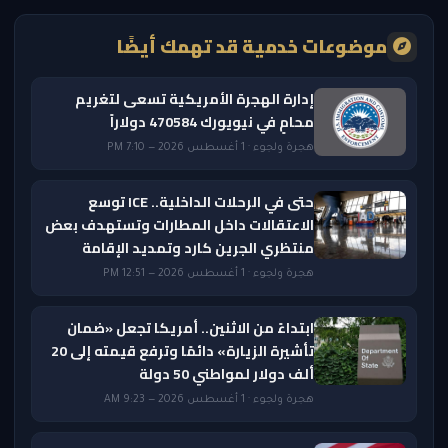
موضوعات خدمية قد تهمك أيضًا
إدارة الهجرة الأمريكية تسعى لتغريم
محامٍ في نيويورك 470584 دولاراً
هجرة ولجوء · 1 أغسطس 2026 — 7:10 PM
حتى في الرحلات الداخلية.. ICE توسع
الاعتقالات داخل المطارات وتستهدف بعض
منتظري الجرين كارد وتمديد الإقامة
هجرة ولجوء · 1 أغسطس 2026 — 12:51 PM
ابتداءً من الاثنين.. أمريكا تجعل «ضمان
تأشيرة الزيارة» دائمًا وترفع قيمته إلى 20
ألف دولار لمواطني 50 دولة
هجرة ولجوء · 1 أغسطس 2026 — 9:23 AM