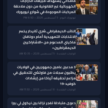
مامداني يستهدف مبيعات الدراجات
الكهربائية غير القانونية من دون ملاحقة
المركبات الموجودة في شوارع نيويورك
نيويورك اليوم · 5 أغسطس 2026 — 6:50 PM
النائب الديمقراطي شري ثانيدار يخسر
الانتخابات التمهيدية أمام دونافان
ماكيني المدعوم من «الاشتراكيين
الديمقراطيين»
الولايات المتحدة · 5 أغسطس 2026 — 10:35 AM
3 مدعين عامين جمهوريين في الولايات
يطلبون سجلات من فاوتشي للتحقيق في
مزاعم تحقيقه أرباحًا من إرشادات
كوفيد-19
الولايات المتحدة · 6 أغسطس 2026 — 11:50 AM
دعوى متبادلة تفجر نزاعًا بين نيكول لي بيرا