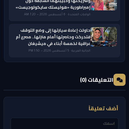
وشريكتها وحبيبتهما السابقة حول
إمبراطورية «هوليستك سايكولوجيست»
الولايات المتحدة · 6 أغسطس 2026 — 7:20 AM
حاولت إعادة سيارتها إلى وضع التوقف
فتحركت وحاصرتها أمام منزلها.. مصرع أم
عراقية لخمسة أبناء في ميشيغان
الجالية العربية · 5 أغسطس 2026 — 1:50 PM
التعليقات (0)
أضف تعليقاً