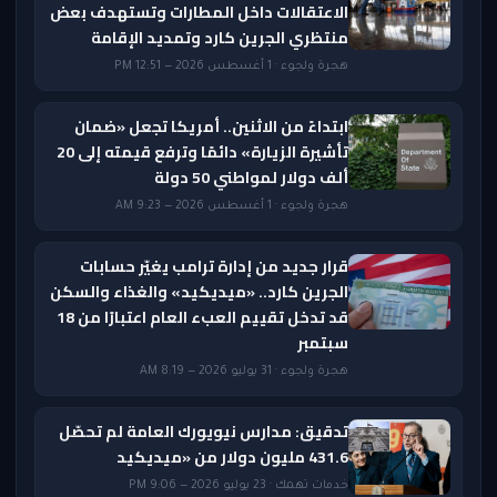
الاعتقالات داخل المطارات وتستهدف بعض
منتظري الجرين كارد وتمديد الإقامة
هجرة ولجوء · 1 أغسطس 2026 — 12:51 PM
ابتداءً من الاثنين.. أمريكا تجعل «ضمان
تأشيرة الزيارة» دائمًا وترفع قيمته إلى 20
ألف دولار لمواطني 50 دولة
هجرة ولجوء · 1 أغسطس 2026 — 9:23 AM
قرار جديد من إدارة ترامب يغيّر حسابات
الجرين كارد.. «ميديكيد» والغذاء والسكن
قد تدخل تقييم العبء العام اعتبارًا من 18
سبتمبر
هجرة ولجوء · 31 يوليو 2026 — 8:19 AM
تدقيق: مدارس نيويورك العامة لم تحصّل
431.6 مليون دولار من «ميديكيد
خدمات تهمك · 23 يوليو 2026 — 9:06 PM