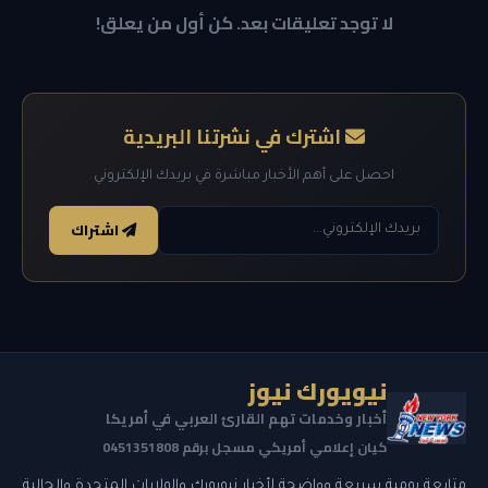
لا توجد تعليقات بعد. كن أول من يعلق!
اشترك في نشرتنا البريدية
احصل على أهم الأخبار مباشرة في بريدك الإلكتروني
اشتراك
نيويورك نيوز
أخبار وخدمات تهم القارئ العربي في أمريكا
كيان إعلامي أمريكي مسجل برقم 0451351808
متابعة يومية سريعة وواضحة لأخبار نيويورك والولايات المتحدة والجالية