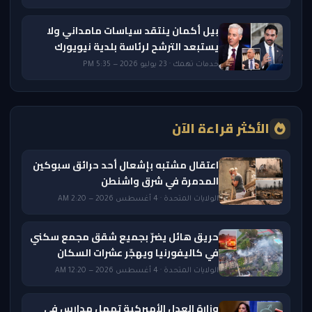
بيل أكمان ينتقد سياسات مامداني ولا
يستبعد الترشح لرئاسة بلدية نيويورك
خدمات تهمك · 23 يوليو 2026 — 5:35 PM
الأكثر قراءة الآن
اعتقال مشتبه بإشعال أحد حرائق سبوكين
المدمرة في شرق واشنطن
الولايات المتحدة · 4 أغسطس 2026 — 2:20 AM
حريق هائل يضرّ بجميع شقق مجمع سكني
في كاليفورنيا ويهجّر عشرات السكان
الولايات المتحدة · 4 أغسطس 2026 — 12:20 AM
وزارة العدل الأميركية تمهل مدارس في