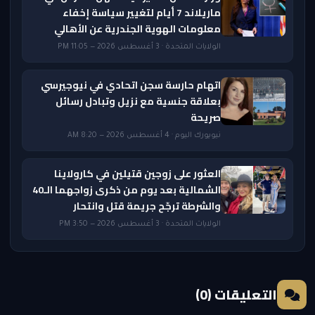
ماريلاند 7 أيام لتغيير سياسة إخفاء
معلومات الهوية الجندرية عن الأهالي
الولايات المتحدة · 3 أغسطس 2026 — 11:05 PM
اتهام حارسة سجن اتحادي في نيوجيرسي
بعلاقة جنسية مع نزيل وتبادل رسائل
صريحة
نيويورك اليوم · 4 أغسطس 2026 — 8:20 AM
العثور على زوجين قتيلين في كارولاينا
الشمالية بعد يوم من ذكرى زواجهما الـ40
والشرطة ترجّح جريمة قتل وانتحار
الولايات المتحدة · 3 أغسطس 2026 — 3:50 PM
التعليقات (0)