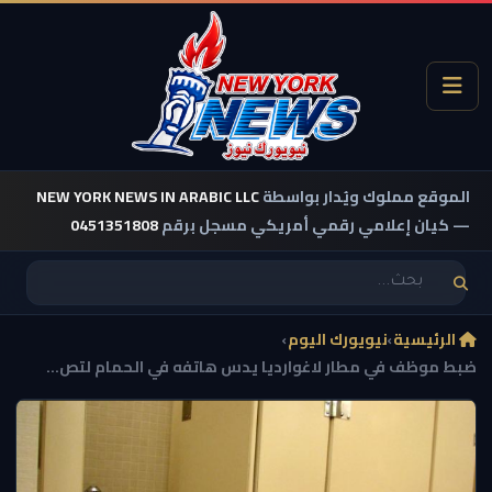
الموقع مملوك ويُدار بواسطة
NEW YORK NEWS IN ARABIC LLC
— كيان إعلامي رقمي أمريكي مسجل برقم
0451351808
الرئيسية
›
نيويورك اليوم
›
ضبط موظف في مطار لاغوارديا يدس هاتفه في الحمام لتص...