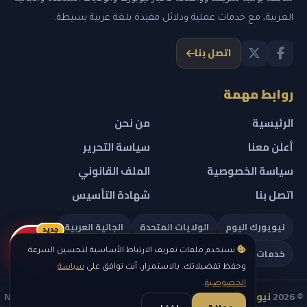
العربية، مع خدمات عملية ودلائل مفيدة بلغة عربية بسيطة.
اتصل بنا
روابط مهمة
الرئيسية
من نحن
أعلن معنا
سياسة التحرير
سياسة الخصوصية
الملف القانوني
اتصل بنا
شهادة التأسيس
نيويورك اليوم
الولايات المتحدة
الجالية العربية
جديد
ريلز
خدمات تهمك
نستخدم ملفات تعريف الارتباط الأساسية لتحسين السرعة
وحفظ تفضيلاتك. بالاستمرار، أنت توافق على
سياسة
الخصوصية
.
© 2026
نيويورك نيوز
— جميع الحقوق محفوظة — NEW YORK NEWS