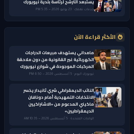
يستبعد الترشح لرئاسة بلدية نيويورك
خدمات تهمك · 23 يوليو 2026 — 5:35 PM
الأكثر قراءة الآن
مامداني يستهدف مبيعات الدراجات
الكهربائية غير القانونية من دون ملاحقة
المركبات الموجودة في شوارع نيويورك
نيويورك اليوم · 5 أغسطس 2026 — 6:50 PM
النائب الديمقراطي شري ثانيدار يخسر
الانتخابات التمهيدية أمام دونافان
ماكيني المدعوم من «الاشتراكيين
الديمقراطيين»
الولايات المتحدة · 5 أغسطس 2026 — 10:35 AM