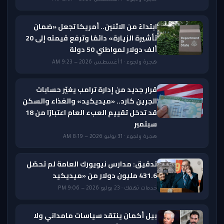
ابتداءً من الاثنين.. أمريكا تجعل «ضمان
تأشيرة الزيارة» دائمًا وترفع قيمته إلى 20
ألف دولار لمواطني 50 دولة
هجرة ولجوء · 1 أغسطس 2026 — 9:23 AM
قرار جديد من إدارة ترامب يغيّر حسابات
الجرين كارد.. «ميديكيد» والغذاء والسكن
قد تدخل تقييم العبء العام اعتبارًا من 18
سبتمبر
هجرة ولجوء · 31 يوليو 2026 — 8:19 AM
تدقيق: مدارس نيويورك العامة لم تحصّل
431.6 مليون دولار من «ميديكيد
خدمات تهمك · 23 يوليو 2026 — 9:06 PM
بيل أكمان ينتقد سياسات مامداني ولا