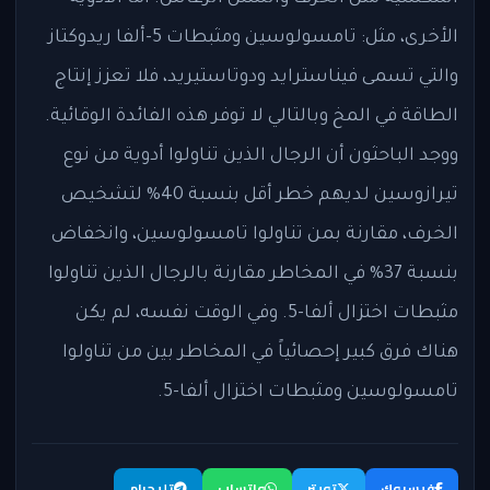
الأخرى، مثل: تامسولوسين ومثبطات 5-ألفا ريدوكتاز
والتي تسمى فيناسترايد ودوتاستيريد، فلا تعزز إنتاج
الطاقة في المخ وبالتالي لا توفر هذه الفائدة الوقائية.
ووجد الباحثون أن الرجال الذين تناولوا أدوية من نوع
تيرازوسين لديهم خطر أقل بنسبة 40% لتشخيص
الخرف، مقارنة بمن تناولوا تامسولوسين، وانخفاض
بنسبة 37% في المخاطر مقارنة بالرجال الذين تناولوا
مثبطات اختزال ألفا-5. وفي الوقت نفسه، لم يكن
هناك فرق كبير إحصائياً في المخاطر بين من تناولوا
تامسولوسين ومثبطات اختزال ألفا-5.
فيسبوك
تويتر
واتساب
تليجرام