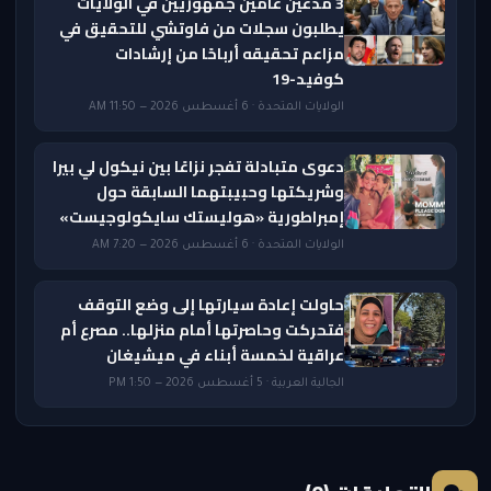
3 مدعين عامين جمهوريين في الولايات
يطلبون سجلات من فاوتشي للتحقيق في
مزاعم تحقيقه أرباحًا من إرشادات
كوفيد-19
الولايات المتحدة · 6 أغسطس 2026 — 11:50 AM
دعوى متبادلة تفجر نزاعًا بين نيكول لي بيرا
وشريكتها وحبيبتهما السابقة حول
إمبراطورية «هوليستك سايكولوجيست»
الولايات المتحدة · 6 أغسطس 2026 — 7:20 AM
حاولت إعادة سيارتها إلى وضع التوقف
فتحركت وحاصرتها أمام منزلها.. مصرع أم
عراقية لخمسة أبناء في ميشيغان
الجالية العربية · 5 أغسطس 2026 — 1:50 PM