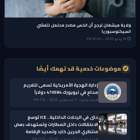
ولاية ميشغان ترجح أن الخس مصدر محتمل لتفشي
السيكلوسبوريا
14 يوليو 2026 — 10:04 PM
موضوعات خدمية قد تهمك أيضًا
إدارة الهجرة الأمريكية تسعى لتغريم
محامٍ في نيويورك 470584 دولاراً
هجرة ولجوء · 1 أغسطس 2026 — 7:10 PM
حتى في الرحلات الداخلية.. ICE توسع
الاعتقالات داخل المطارات وتستهدف بعض
منتظري الجرين كارد وتمديد الإقامة
هجرة ولجوء · 1 أغسطس 2026 — 12:51 PM