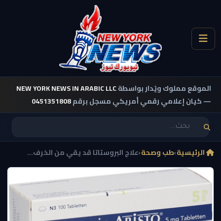
الموقع مملوك ويُدار بواسطة
NEW YORK NEWS IN ARABIC LLC
— كيان إعلامي رقمي أمريكي مسجل برقم
0451351808
الرئيسية
›
طب وصحة
›
علاج البروستاتا قد يقي من الخرف...