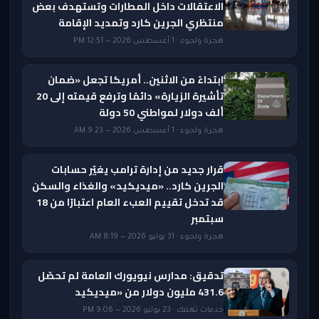
الاعتقالات داخل المطارات وتستهدف بعض
منتظري الجرين كارد وتمديد الإقامة
هجرة ولجوء · 1 أغسطس 2026 — 12:51 PM
ابتداءً من الاثنين.. أمريكا تجعل «ضمان
تأشيرة الزيارة» دائمًا وترفع قيمته إلى 20
ألف دولار لمواطني 50 دولة
هجرة ولجوء · 1 أغسطس 2026 — 9:23 AM
قرار جديد من إدارة ترامب يغيّر حسابات
الجرين كارد.. «ميديكيد» والغذاء والسكن
قد تدخل تقييم العبء العام اعتبارًا من 18
سبتمبر
هجرة ولجوء · 31 يوليو 2026 — 8:19 AM
تدقيق: مدارس نيويورك العامة لم تحصّل
431.6 مليون دولار من «ميديكيد
خدمات تهمك · 23 يوليو 2026 — 9:06 PM