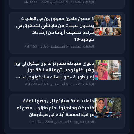
الولايات المتحدة · 5 أغسطس 2026 — 10:35 AM
3 مدعين عامين جمهوريين في الولايات
يطلبون سجلات من فاوتشي للتحقيق في
مزاعم تحقيقه أرباحًا من إرشادات
كوفيد-19
الولايات المتحدة · 6 أغسطس 2026 — 11:50 AM
دعوى متبادلة تفجر نزاعًا بين نيكول لي بيرا
وشريكتها وحبيبتهما السابقة حول
إمبراطورية «هوليستك سايكولوجيست»
الولايات المتحدة · 6 أغسطس 2026 — 7:20 AM
حاولت إعادة سيارتها إلى وضع التوقف
فتحركت وحاصرتها أمام منزلها.. مصرع أم
عراقية لخمسة أبناء في ميشيغان
الجالية العربية · 5 أغسطس 2026 — 1:50 PM