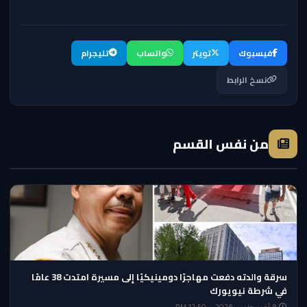
فيسبوك
تويتر
واتساب
تليجرام
نسخ الرابط
من نفس القسم
سرقة والدته دفعت مهاجرًا دومينيكيًا إلى مسيرة امتدت 38 عامًا
في شرطة نيويورك