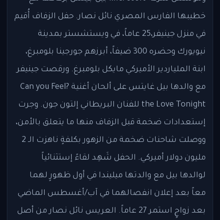
خطيبها الفارس المصري نائل نصار. حفل الزفاف أُقيم
في منزل جينيفر،25 عاماً، في ويستشستر بمدينة
نيويورك وحضره 300 ضيفاً، أبرزهم جورجينا بلومبرغ،
ابنة الملياردير الأميركي مايكل بلومبرغ. ورقصت جينيفر
مع والدها بيل غايتس على ألحان أغنية ?Can you Feel
the Love Tonight للفنان البريطاني إلتون جون. وجرت
إستعدادات ضخمة قبل الزفاف منها ما يتعلق بالأمن،
ووصلت شاحنات ضخمة من الزهور بكلفةٍ ناهزت الـ 2
مليون دولار أميركي. الحفل شَهِد لقاءً إستثنائياً
لوالدها بيل مع والدتها ميليندا في أول ظهورٍ لهما
معاً بعد إعلان انفصالهما في آب/أغسطس الماضي
بعد زواجٍ استمر 27 عاماً. العريس نائل نصار من أصل