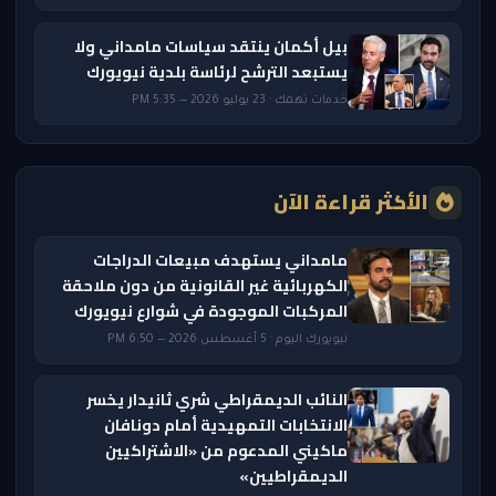
بيل أكمان ينتقد سياسات مامداني ولا
يستبعد الترشح لرئاسة بلدية نيويورك
خدمات تهمك · 23 يوليو 2026 — 5:35 PM
الأكثر قراءة الآن
مامداني يستهدف مبيعات الدراجات
الكهربائية غير القانونية من دون ملاحقة
المركبات الموجودة في شوارع نيويورك
نيويورك اليوم · 5 أغسطس 2026 — 6:50 PM
النائب الديمقراطي شري ثانيدار يخسر
الانتخابات التمهيدية أمام دونافان
ماكيني المدعوم من «الاشتراكيين
الديمقراطيين»