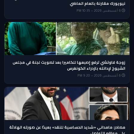
نيويورك مقارنة بالعام الماضي
6 أغسطس 2026 — 10:35 PM
زوجة فاوتشي ترفع إصبعها للكاميرا بعد تصويت لجنة في مجلس
الشيوخ لإدانته بازدراء الكونغرس
6 أغسطس 2026 — 9:20 PM
مصادر: مامداني «شديد الحساسية للنقد» بعيدًا عن صورته الهادئة
على مواقع التواصل