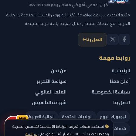
كيان إعلامي أمريكي مسجل برقم 0451351808
متابعة يومية سريعة وواضحة لأخبار نيويورك والولايات المتحدة والجالية
العربية، مع خدمات عملية ودلائل مفيدة بلغة عربية بسيطة.
اتصل بنا
روابط مهمة
الرئيسية
من نحن
أعلن معنا
سياسة التحرير
سياسة الخصوصية
الملف القانوني
اتصل بنا
شهادة التأسيس
نيويورك اليوم
الولايات المتحدة
الجالية العربية
جديد
ريلز
خدمات تهمك
نستخدم ملفات تعريف الارتباط الأساسية لتحسين السرعة
وحفظ تفضيلاتك. بالاستمرار، أنت توافق على
سياسة