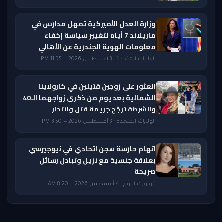
وزارة العدل الأميركية تمهل مدارس في
ماريلاند 7 أيام لتغيير سياسة إخفاء
معلومات الهوية الجندرية عن الأهالي
الولايات المتحدة · 3 أغسطس 2026 — 11:05 PM
العثور على زوجين قتيلين في كارولاينا
الشمالية بعد يوم من ذكرى زواجهما الـ40
والشرطة ترجّح جريمة قتل وانتحار
الولايات المتحدة · 3 أغسطس 2026 — 3:50 PM
اتهام حارسة سجن اتحادي في نيوجيرسي
بعلاقة جنسية مع نزيل وتبادل رسائل
صريحة
نيويورك اليوم · 4 أغسطس 2026 — 8:20 AM