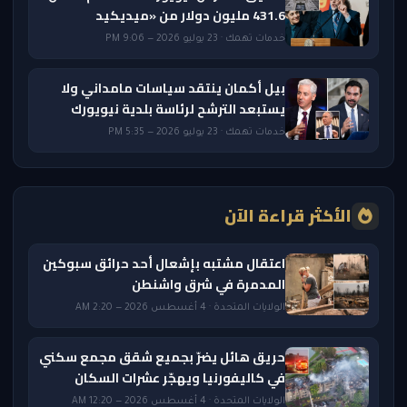
431.6 مليون دولار من «ميديكيد
خدمات تهمك · 23 يوليو 2026 — 9:06 PM
بيل أكمان ينتقد سياسات مامداني ولا
يستبعد الترشح لرئاسة بلدية نيويورك
خدمات تهمك · 23 يوليو 2026 — 5:35 PM
الأكثر قراءة الآن
اعتقال مشتبه بإشعال أحد حرائق سبوكين
المدمرة في شرق واشنطن
الولايات المتحدة · 4 أغسطس 2026 — 2:20 AM
حريق هائل يضرّ بجميع شقق مجمع سكني
في كاليفورنيا ويهجّر عشرات السكان
الولايات المتحدة · 4 أغسطس 2026 — 12:20 AM