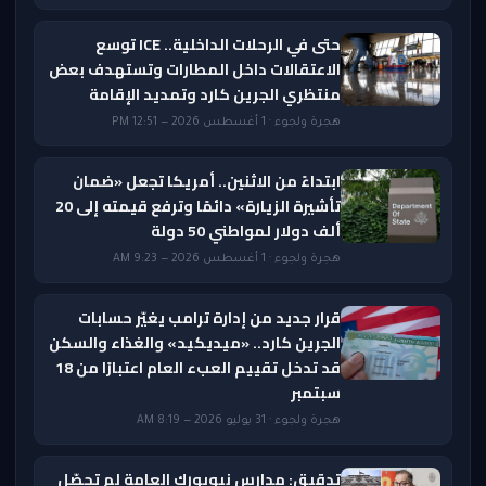
حتى في الرحلات الداخلية.. ICE توسع
الاعتقالات داخل المطارات وتستهدف بعض
منتظري الجرين كارد وتمديد الإقامة
هجرة ولجوء · 1 أغسطس 2026 — 12:51 PM
ابتداءً من الاثنين.. أمريكا تجعل «ضمان
تأشيرة الزيارة» دائمًا وترفع قيمته إلى 20
ألف دولار لمواطني 50 دولة
هجرة ولجوء · 1 أغسطس 2026 — 9:23 AM
قرار جديد من إدارة ترامب يغيّر حسابات
الجرين كارد.. «ميديكيد» والغذاء والسكن
قد تدخل تقييم العبء العام اعتبارًا من 18
سبتمبر
هجرة ولجوء · 31 يوليو 2026 — 8:19 AM
تدقيق: مدارس نيويورك العامة لم تحصّل