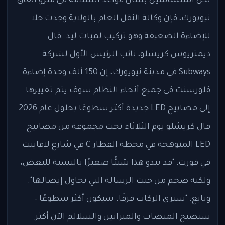
لكل المتشائمين بشأن قواعد السلامة في مترو أنفاق
نيويورك، فإن وكالة النقل العام بالولاية وجدت حلا
للإضاءة الضعيفة وهو تركيب لمبات ليد. قال
ديمتريوس كريشلو، نائب الرئيس الأول لشركة
Subways في مدينة نيويورك، إن 150 ألف وحدة إضاءة
فلورسنت في جميع أنحاء النظام سوف يتم تغييرها
إلى مصابيح LED جديدة أكثر سطوعًا بحلول عام 2026.
قال كريشلو يوم الثلاثاء تحت مجموعة من مصابيح
LED المتوهجة في محطة القطار C في شارع لافاييت
في فورت: "قد يبدو هذا شيئًا صغيرًا بالنسبة للبعض،
ولكنه ضخم من حيث الرسالة التي نحاول إيصالها".
وتابع: "سيرى الركاب فرقًا. سيكون أكثر سطوعًا –
ستصبح المنصات والميزانين والسلالم الآن أكثر