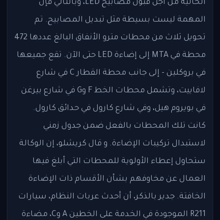
الحالية من أجل قبول مصابيح LED، وبالتالي فإن
المهمة ليست بسيطة مثل تبديل المصابيح. تم
تحويل ثلاث من محطات مترو الأنفاق البالغ عددها 472
محطة في MTA إلى إضاءة LED حتى الآن. تقع جميعها
في بروكلين - إلى جانب محطة القطار C في شارع
لافاييت، وتشمل محطات الخط F وG في شارع بيرغن
في بويروم هيل، وفي شارع كارول في حدائق كارول.
كانت تلك المحطات بالفعل ضمن جدول زمني
لاستبدال تركيبات الإضاءة. و قال كريشلو، إن الوكالة
ستحاول إعطاء الأولوية للمحطات التي أبلغ فيها
العمال عن مخاوفهم بشأن الأقسام ذات الإضاءة
الخافتة. جدير بالذكر، أن أحدث عربات النظام، سيارات
R211 الموجودة في الخدمة على الخطين A وC، مضاءة