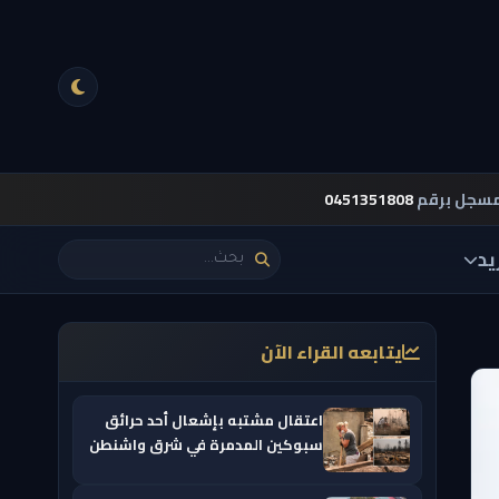
مسجل برقم
0451351808
يد
يتابعه القراء الآن
اعتقال مشتبه بإشعال أحد حرائق
سبوكين المدمرة في شرق واشنطن