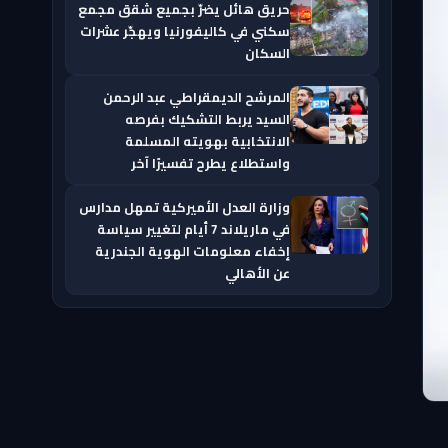
حريق هائل يضرّ بجميع شقق مجمع
سكني في كاليفورنيا ويهجّر عشرات
السكان
المرشح الديمقراطي عبد الرحمن
السيد يربط التشكيك بفرصه
الانتخابية بهويته المسلمة
واستطلاع يطرح تفسيرًا آخر
وزارة العدل الأميركية تمهل مدارس
في ماريلاند 7 أيام لتغيير سياسة
إخفاء معلومات الهوية الجندرية
عن الأهالي