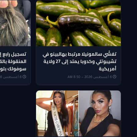
تفشّي سالمونيلا مرتبط بهالبينو في
تسجيل رابع إص
تشيبوتلي وكدوبا يمتد إلى 27 ولاية
المنقولة بال
أمريكية
سوفولك بلونغ
6 أغسطس 2026 — 8:50 AM
6 أغسطس 2026 — 8:35 AM