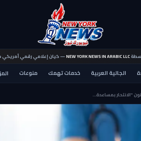
اسطة
NEW YORK NEWS IN ARABIC LLC
— كيان إعلامي رقمي أمريكي 
ة
الجالية العربية
خدمات تهمك
منوعات
المز
 "الانتحار بمساعدة...