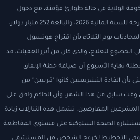
حكومة الولاية في حالة طوارئ مؤقتة، مع دخول
المفاوضات بشأن ميزانية هوتشول المقترحة للسنة المالية 2026، والبالغة 252 مليار دولار،
حادثات يوم الثلاثاء بأن اقتراح هوتشول
 الخضوع للعلاج، والذي كان من أبرز العقبات، قد
طلة نهاية الأسبوع أن صياغة خطة الإنفاق
 بأن القادة التشريعيين كانوا "قريبين" من
 وقت سابق من هذا الشهر، وأن الحاكم وافق على
المشرعين المعارضين. تشمل هذه التنازلات زيادة
ها مستشارو الصحة السلوكية على مستوى المقاطعة
شرطة في بعض مكالمات الطوارئ 911، وفي التخطيط لخروج الشخص من المستشفى