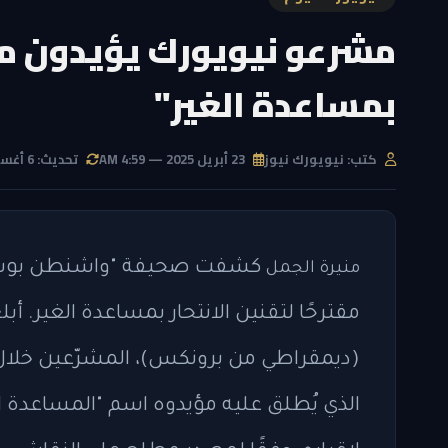
مشرعو نيويورك يؤيدون مشر
بمساعدة الغير"
كتب: نيويورك نيوز
23 أبريل 2025 — 4:59 AM
تحديث: 6 أغسطس 2026 — 3:41 AM
كشفت صحيفة "واشنطن بوست" ا
منيرة الجمل
مقترحًا لتقنين الانتحار بمساعدة الغير. 
(ديمقراطي من برونكس)، المشرّعين خلال ا
الذي يُطلق عليه مؤيدوه اسم "المساعدة ا