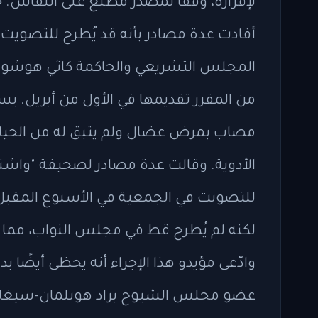
لإقراره، وفقًا لمصدر مطلع على النقاش. جا
أفادت عدة مصادر بأنه قد يُطرح للتصويت 
المجلس التشريعي والحاكمة كاثي هوشول ال
من المقرر تقديمها في الأول من أبريل. 
مصاب بمرض عضال ولم يتبق له من الحيا
الأدوية. وقالت عدة مصادر لصحيفة "واش
للتصويت في الجمعية في الأسبوع المقبل
لكنه لم يُطرح قط في مجلس النواب، مما ي
وادّعى مؤيدو هذا الإجراء أنه يحظى أيضًا 
عضو مجلس الشيوخ براد هويلمان-سيغال،