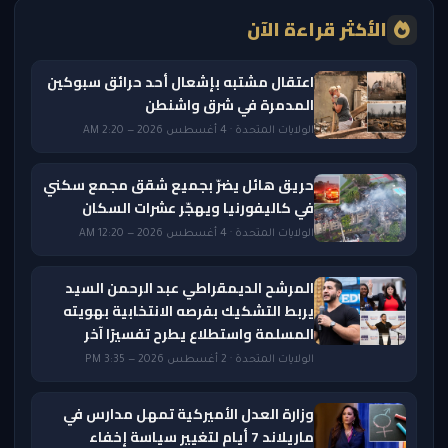
الأكثر قراءة الآن
اعتقال مشتبه بإشعال أحد حرائق سبوكين
المدمرة في شرق واشنطن
الولايات المتحدة · 4 أغسطس 2026 — 2:20 AM
حريق هائل يضرّ بجميع شقق مجمع سكني
في كاليفورنيا ويهجّر عشرات السكان
الولايات المتحدة · 4 أغسطس 2026 — 12:20 AM
المرشح الديمقراطي عبد الرحمن السيد
يربط التشكيك بفرصه الانتخابية بهويته
المسلمة واستطلاع يطرح تفسيرًا آخر
الولايات المتحدة · 2 أغسطس 2026 — 3:35 PM
وزارة العدل الأميركية تمهل مدارس في
ماريلاند 7 أيام لتغيير سياسة إخفاء