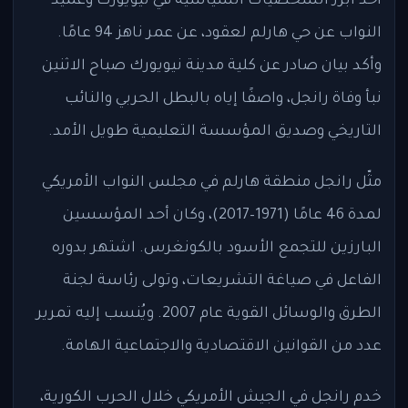
أحد أبرز الشخصيات السياسية في نيويورك وعميد
النواب عن حي هارلم لعقود، عن عمر ناهز 94 عامًا.
وأكد بيان صادر عن كلية مدينة نيويورك صباح الاثنين
نبأ وفاة رانجل، واصفًا إياه بالبطل الحربي والنائب
التاريخي وصديق المؤسسة التعليمية طويل الأمد.
مثّل رانجل منطقة هارلم في مجلس النواب الأمريكي
لمدة 46 عامًا (1971–2017)، وكان أحد المؤسسين
البارزين للتجمع الأسود بالكونغرس. اشتهر بدوره
الفاعل في صياغة التشريعات، وتولى رئاسة لجنة
الطرق والوسائل القوية عام 2007. ويُنسب إليه تمرير
عدد من القوانين الاقتصادية والاجتماعية الهامة.
خدم رانجل في الجيش الأمريكي خلال الحرب الكورية،