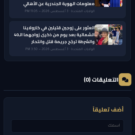
معلومات الهوية الجندرية عن الأهالي
الولايات المتحدة · 3 أغسطس 2026 — 11:05 PM
العثور على زوجين قتيلين في كارولاينا
الشمالية بعد يوم من ذكرى زواجهما الـ40
والشرطة ترجّح جريمة قتل وانتحار
الولايات المتحدة · 3 أغسطس 2026 — 3:50 PM
التعليقات (0)
أضف تعليقاً