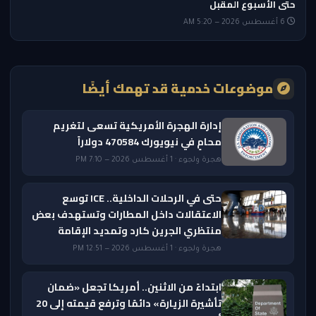
حتى الأسبوع المقبل
6 أغسطس 2026 — 5:20 AM
موضوعات خدمية قد تهمك أيضًا
إدارة الهجرة الأمريكية تسعى لتغريم
محامٍ في نيويورك 470584 دولاراً
هجرة ولجوء · 1 أغسطس 2026 — 7:10 PM
حتى في الرحلات الداخلية.. ICE توسع
الاعتقالات داخل المطارات وتستهدف بعض
منتظري الجرين كارد وتمديد الإقامة
هجرة ولجوء · 1 أغسطس 2026 — 12:51 PM
ابتداءً من الاثنين.. أمريكا تجعل «ضمان
تأشيرة الزيارة» دائمًا وترفع قيمته إلى 20