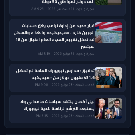
ألف دولار لمواطني 50 دولة
هجرة ولجوء · 1 أغسطس 2026 — 9:23 AM
قرار جديد من إدارة ترامب يغيّر حسابات
الجرين كارد.. «ميديكيد» والغذاء والسكن
قد تدخل تقييم العبء العام اعتبارًا من 18
سبتمبر
هجرة ولجوء · 31 يوليو 2026 — 8:19 AM
تدقيق: مدارس نيويورك العامة لم تحصّل
431.6 مليون دولار من «ميديكيد
خدمات تهمك · 23 يوليو 2026 — 9:06 PM
بيل أكمان ينتقد سياسات مامداني ولا
يستبعد الترشح لرئاسة بلدية نيويورك
خدمات تهمك · 23 يوليو 2026 — 5:35 PM