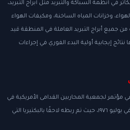
اثر في أنظمة السباكة والتبريد مثل أبراج التبريد،
واء، وخزانات المياه الساخنة، ومكيفات الهواء
ت من جميع أبراج التبريد العاملة في المنطقة قيد
تائج إيجابية أولية البدء الفوري في إجراءات
ؤتمر لجمعية المحاربين القدامى الأمريكية في
فندق بيلفيو-ستراتفورد بمدينة فيلادلفيا في يوليو ١٩٧٦، حيث تم ربطه لاحقًا بالبكتيريا التي