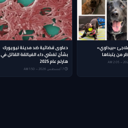
ملاجئ «بيداوي»
دعاوى قضائية ضد مدينة نيويورك
ر من يتبناها
بشأن تفشي داء الفيالقة القاتل في
هارلم عام 2025
7 أغسطس 2026 — 1:50 AM