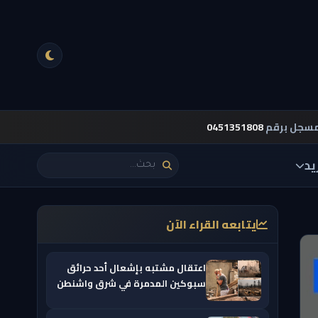
مسجل برقم
0451351808
يد
يتابعه القراء الآن
اعتقال مشتبه بإشعال أحد حرائق
سبوكين المدمرة في شرق واشنطن