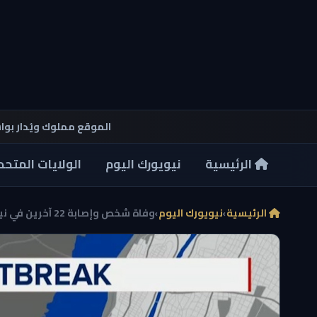
الموقع مملوك ويُدار بو
الرئيسية
نيويورك اليوم
الولايات المتحد
الرئيسية
›
نيويورك اليوم
›
وفاة شخص وإصابة 22 آخرين في نيويورك بسبب تفشٍ لبكت...