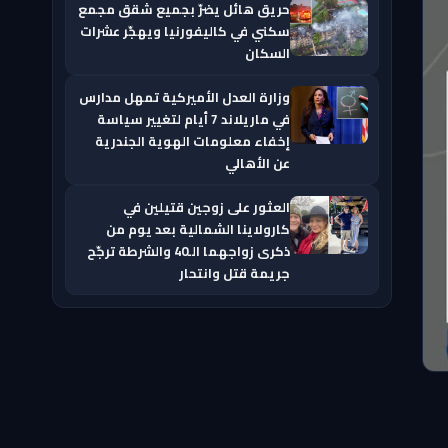
حريق هائل يضرّ بجميع شقق مجمع
سكني في كاليفورنيا ويهجّر عشرات
السكان
وزارة العدل الأميركية تمهل مدارس
في ماريلاند 7 أيام لتغيير سياسة
إخفاء معلومات الهوية الجندرية
عن الأهالي
العثور على زوجين قتيلين في
كارولاينا الشمالية بعد يوم من
ذكرى زواجهما الـ40 والشرطة ترجّح
جريمة قتل وانتحار