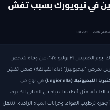
خص وإصابة 22 آخرين في نيويورك بسبب تفشٍ
أعلنت السلطات الصحية في مدينة نيويورك، يوم الخميس ٣١ يوليو ٢٠٢٥، عن وفاة شخص
على الأقل وإصابة ما لا يقل عن ٢٢ آخرين بمرض "ليجيونيرز" (داء الفيالقة) ضمن تفشٍ
يريا الليجيونيلا (Legionella)
هي نوع من
ية الدافئة، مثل أنظمة المياه في المباني الكبيرة،
جهزة ترطيب الهواء، وخزانات المياه الراكدة. تنتقل