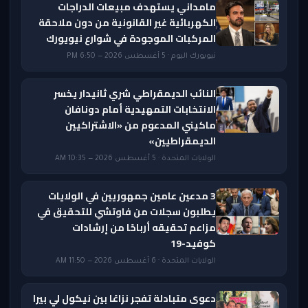
مامداني يستهدف مبيعات الدراجات
الكهربائية غير القانونية من دون ملاحقة
المركبات الموجودة في شوارع نيويورك
نيويورك اليوم · 5 أغسطس 2026 — 6:50 PM
النائب الديمقراطي شري ثانيدار يخسر
الانتخابات التمهيدية أمام دونافان
ماكيني المدعوم من «الاشتراكيين
الديمقراطيين»
الولايات المتحدة · 5 أغسطس 2026 — 10:35 AM
3 مدعين عامين جمهوريين في الولايات
يطلبون سجلات من فاوتشي للتحقيق في
مزاعم تحقيقه أرباحًا من إرشادات
كوفيد-19
الولايات المتحدة · 6 أغسطس 2026 — 11:50 AM
دعوى متبادلة تفجر نزاعًا بين نيكول لي بيرا