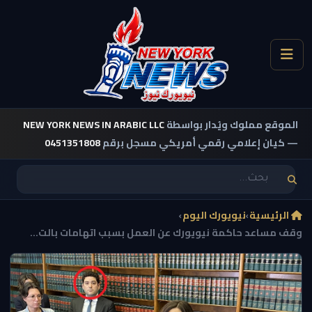
الموقع مملوك ويُدار بواسطة
NEW YORK NEWS IN ARABIC LLC
— كيان إعلامي رقمي أمريكي مسجل برقم
0451351808
الرئيسية
›
نيويورك اليوم
›
وقف مساعد حاكمة نيويورك عن العمل بسبب اتهامات بالت...