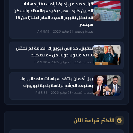
قرار جديد من إدارة ترامب يغيّر حسابات
الجرين كارد.. «ميديكيد» والغذاء والسكن
قد تدخل تقييم العبء العام اعتبارًا من 18
سبتمبر
هجرة ولجوء · 31 يوليو 2026 — 8:19 AM
تدقيق: مدارس نيويورك العامة لم تحصّل
431.6 مليون دولار من «ميديكيد
خدمات تهمك · 23 يوليو 2026 — 9:06 PM
بيل أكمان ينتقد سياسات مامداني ولا
يستبعد الترشح لرئاسة بلدية نيويورك
خدمات تهمك · 23 يوليو 2026 — 5:35 PM
الأكثر قراءة الآن