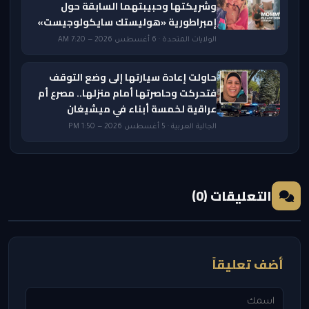
وشريكتها وحبيبتهما السابقة حول
إمبراطورية «هوليستك سايكولوجيست»
الولايات المتحدة · 6 أغسطس 2026 — 7:20 AM
حاولت إعادة سيارتها إلى وضع التوقف
فتحركت وحاصرتها أمام منزلها.. مصرع أم
عراقية لخمسة أبناء في ميشيغان
الجالية العربية · 5 أغسطس 2026 — 1:50 PM
التعليقات (0)
أضف تعليقاً