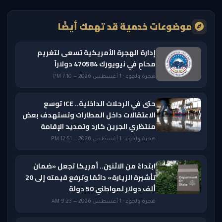
موضوعات خدمية قد تهمك أيضًا
إدارة الهجرة الأمريكية تسعى لتغريم
محامٍ في نيويورك 470584 دولاراً
هجرة ولجوء · 1 أغسطس 2026 — 7:10 PM
حتى في الرحلات الداخلية.. ICE توسع
الاعتقالات داخل المطارات وتستهدف بعض
منتظري الجرين كارد وتمديد الإقامة
هجرة ولجوء · 1 أغسطس 2026 — 12:51 PM
ابتداءً من الاثنين.. أمريكا تجعل «ضمان
تأشيرة الزيارة» دائمًا وترفع قيمته إلى 20
ألف دولار لمواطني 50 دولة
هجرة ولجوء · 1 أغسطس 2026 — 9:23 AM