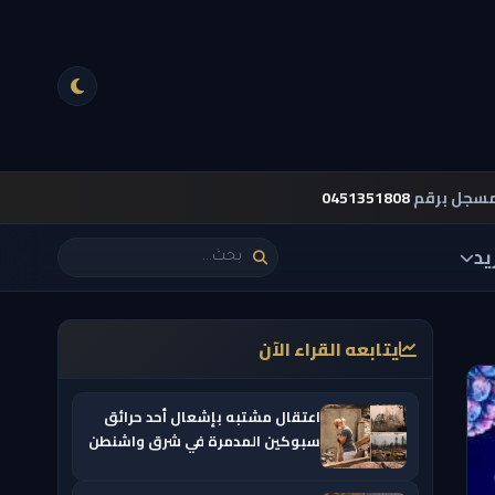
مسجل برقم
0451351808
يد
يتابعه القراء الآن
اعتقال مشتبه بإشعال أحد حرائق
سبوكين المدمرة في شرق واشنطن