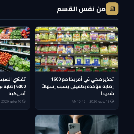
من نفس القسم
تحذير صحي في أمريكا مع 1600
تفشي السيك
إصابة مؤكدة بطفيلي يسبب إسهالاً
شديداً
أمريكية
19 يوليو 2026 — 10:43 AM
16 يوليو 2026 — 6:15 AM