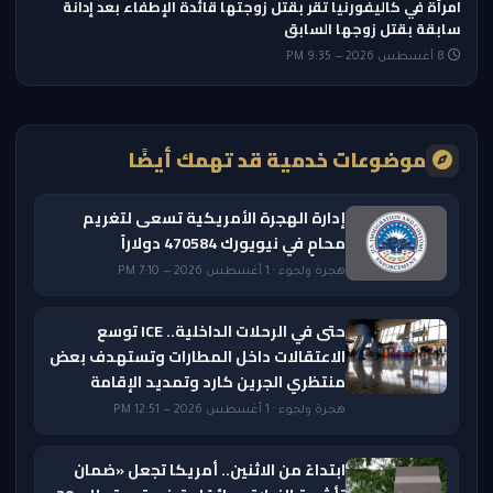
امرأة في كاليفورنيا تقر بقتل زوجتها قائدة الإطفاء بعد إدانة
سابقة بقتل زوجها السابق
8 أغسطس 2026 — 9:35 PM
موضوعات خدمية قد تهمك أيضًا
إدارة الهجرة الأمريكية تسعى لتغريم
محامٍ في نيويورك 470584 دولاراً
هجرة ولجوء · 1 أغسطس 2026 — 7:10 PM
حتى في الرحلات الداخلية.. ICE توسع
الاعتقالات داخل المطارات وتستهدف بعض
منتظري الجرين كارد وتمديد الإقامة
هجرة ولجوء · 1 أغسطس 2026 — 12:51 PM
ابتداءً من الاثنين.. أمريكا تجعل «ضمان