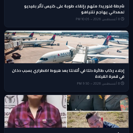
شرطة فلوريدا: متهم بإلقاء طوبة على كنيس تأثر بفيديو
لممداني يهاجم نتنياهو
8 أغسطس 2026 — 10:05 PM
إجلاء ركاب طائرة دلتا في أتلانتا بعد هبوط اضطراري بسبب دخان
في قمرة القيادة
8 أغسطس 2026 — 9:50 PM