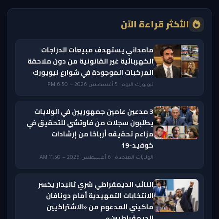
الأكثر قراءة الآن
مامداني يستهدف مبيعات الدراجات
الكهربائية غير القانونية من دون ملاحقة
المركبات الموجودة في شوارع نيويورك
نيويورك اليوم · 5 أغسطس 2026 — 6:50 PM
3 مدعين عامين جمهوريين في الولايات
يطلبون سجلات من فاوتشي للتحقيق في
مزاعم تحقيقه أرباحًا من إرشادات
كوفيد-19
الولايات المتحدة · 6 أغسطس 2026 — 11:50 AM
النائب الديمقراطي شري ثانيدار يخسر
الانتخابات التمهيدية أمام دونافان
ماكيني المدعوم من «الاشتراكيين
الديمقراطيين»