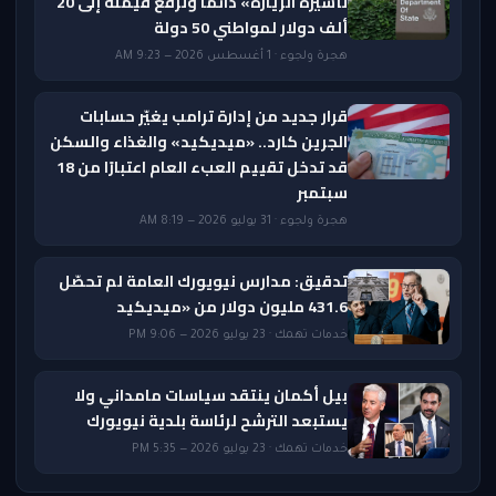
تأشيرة الزيارة» دائمًا وترفع قيمته إلى 20
ألف دولار لمواطني 50 دولة
هجرة ولجوء · 1 أغسطس 2026 — 9:23 AM
قرار جديد من إدارة ترامب يغيّر حسابات
الجرين كارد.. «ميديكيد» والغذاء والسكن
قد تدخل تقييم العبء العام اعتبارًا من 18
سبتمبر
هجرة ولجوء · 31 يوليو 2026 — 8:19 AM
تدقيق: مدارس نيويورك العامة لم تحصّل
431.6 مليون دولار من «ميديكيد
خدمات تهمك · 23 يوليو 2026 — 9:06 PM
بيل أكمان ينتقد سياسات مامداني ولا
يستبعد الترشح لرئاسة بلدية نيويورك
خدمات تهمك · 23 يوليو 2026 — 5:35 PM