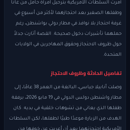
أمرت السلطات الأمريكية بترحيل امرأة حامل من غانا
وطفلها الصغير بعد احتجازهما لأكثر من أسبوع في
غرفة احتجاز بلا نوافذ في مطار دولي بواشنطن، رغم
حملهما تأشيرات دخول صحيحة. القصة أثارت جدلاً
حول ظروف الاحتجاز وحقوق المهاجرين في الولايات
المتحدة.
تفاصيل الحادثة وظروف الاحتجاز
وصلت أنابيلا جياسي، البالغة من العمر 38 عامًا، إلى
مطار واشنطن دولس الدولي في 19 مايو 2026، برفقة
طفلها الذي يعاني من تشوهات خلقية في يديه. كان
الهدف من الزيارة موعدًا طبيًا لطفلها، لكن السلطات
الأمريكية احتجزتهما بعد أن أعربت عن خوفها من