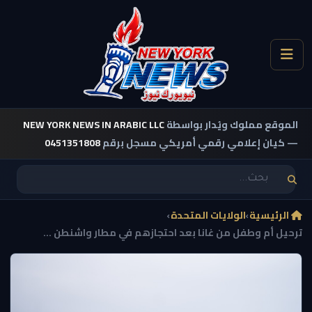
الموقع مملوك ويُدار بواسطة
NEW YORK NEWS IN ARABIC LLC
— كيان إعلامي رقمي أمريكي مسجل برقم
0451351808
الرئيسية
›
الولايات المتحدة
›
ترحيل أم وطفل من غانا بعد احتجازهم في مطار واشنطن ...