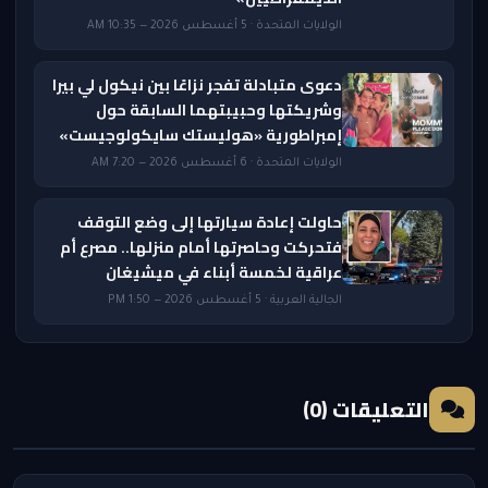
الولايات المتحدة · 5 أغسطس 2026 — 10:35 AM
دعوى متبادلة تفجر نزاعًا بين نيكول لي بيرا
وشريكتها وحبيبتهما السابقة حول
إمبراطورية «هوليستك سايكولوجيست»
الولايات المتحدة · 6 أغسطس 2026 — 7:20 AM
حاولت إعادة سيارتها إلى وضع التوقف
فتحركت وحاصرتها أمام منزلها.. مصرع أم
عراقية لخمسة أبناء في ميشيغان
الجالية العربية · 5 أغسطس 2026 — 1:50 PM
التعليقات (0)