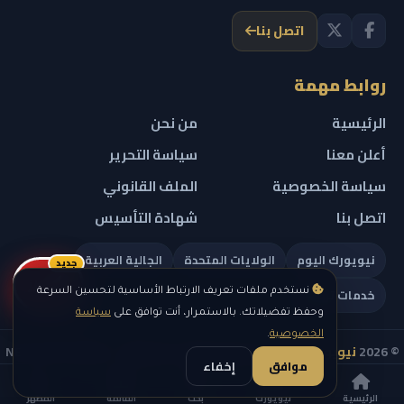
اتصل بنا
روابط مهمة
الرئيسية
من نحن
أعلن معنا
سياسة التحرير
سياسة الخصوصية
الملف القانوني
اتصل بنا
شهادة التأسيس
نيويورك اليوم
الولايات المتحدة
الجالية العربية
جديد
ريلز
خدمات تهمك
نستخدم ملفات تعريف الارتباط الأساسية لتحسين السرعة
وحفظ تفضيلاتك. بالاستمرار، أنت توافق على
سياسة
الخصوصية
.
© 2026
نيويورك نيوز
— جميع الحقوق محفوظة — NEW YORK NEWS
موافق
إخفاء
IN ARABIC LLC — رقم التسجيل 0451351808
الرئيسية
نيويورك
بحث
القائمة
المظهر