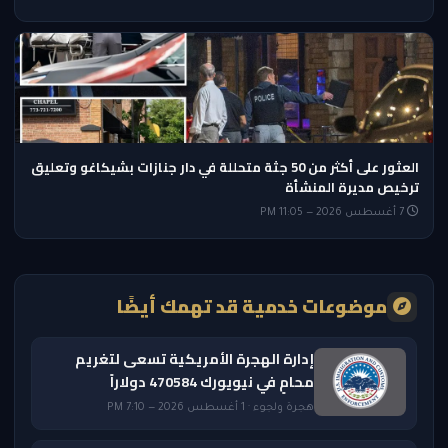
العثور على أكثر من 50 جثة متحللة في دار جنازات بشيكاغو وتعليق
ترخيص مديرة المنشأة
7 أغسطس 2026 — 11:05 PM
موضوعات خدمية قد تهمك أيضًا
إدارة الهجرة الأمريكية تسعى لتغريم
محامٍ في نيويورك 470584 دولاراً
هجرة ولجوء · 1 أغسطس 2026 — 7:10 PM