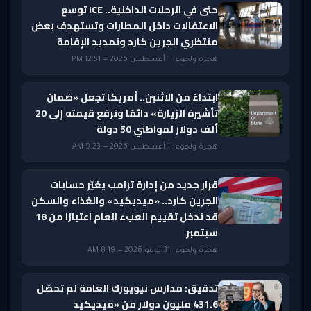
حتى في الرحلات الداخلية.. ICE توسع
الاعتقالات داخل المطارات وتستهدف بعض
منتظري الجرين كارد وتمديد الإقامة
هجرة ولجوء · 1 أغسطس 2026 — 12:51 PM
ابتداءً من الاثنين.. أمريكا تجعل «ضمان
تأشيرة الزيارة» دائمًا وترفع قيمته إلى 20
ألف دولار لمواطني 50 دولة
هجرة ولجوء · 1 أغسطس 2026 — 9:23 AM
قرار جديد من إدارة ترامب يغيّر حسابات
الجرين كارد.. «ميديكيد» والغذاء والسكن
قد تدخل تقييم العبء العام اعتبارًا من 18
سبتمبر
هجرة ولجوء · 31 يوليو 2026 — 8:19 AM
تدقيق: مدارس نيويورك العامة لم تحصّل
431.6 مليون دولار من «ميديكيد