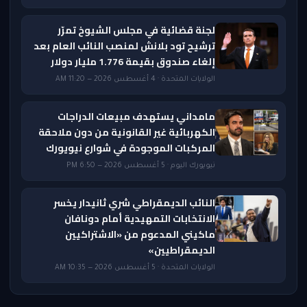
لجنة قضائية في مجلس الشيوخ تمرّر
ترشيح تود بلانش لمنصب النائب العام بعد
إلغاء صندوق بقيمة 1.776 مليار دولار
الولايات المتحدة · 4 أغسطس 2026 — 11:20 AM
مامداني يستهدف مبيعات الدراجات
الكهربائية غير القانونية من دون ملاحقة
المركبات الموجودة في شوارع نيويورك
نيويورك اليوم · 5 أغسطس 2026 — 6:50 PM
النائب الديمقراطي شري ثانيدار يخسر
الانتخابات التمهيدية أمام دونافان
ماكيني المدعوم من «الاشتراكيين
الديمقراطيين»
الولايات المتحدة · 5 أغسطس 2026 — 10:35 AM