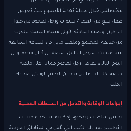
شهدت بلدة ريدجوود في نيوجيرسي حادثتين
منفصلتين خلال عطلة نهاية الأسبوع حيث تعرض
طفل يبلغ من العمر 7 سنوات ورجل لهجوم من حيوان
الراكون. وقعت الحادثة الأولى مساء السبت بالقرب
من حديقة المجتمع وملعب مابل في الساعة السابعة
مساءً، حيث تعرض الطفل لعضة في أعلى فخذه. وفي
اليوم التالي، تعرض رجل لهجوم مماثل على ملكية
خاصة. كلا المصابين يتلقون العلاج الوقائي ضد داء
الكلب.
إجراءات الوقاية والتدخل من السلطات المحلية
تدرس سلطات ريدجوود إمكانية استخدام حبيبات
التطعيم ضد داء الكلب التي تُلقى في المناطق الحرجية