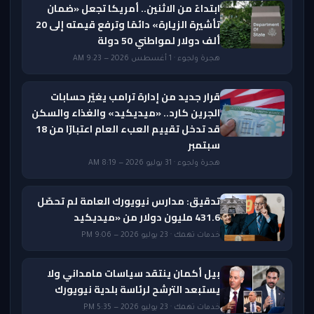
ابتداءً من الاثنين.. أمريكا تجعل «ضمان
تأشيرة الزيارة» دائمًا وترفع قيمته إلى 20
ألف دولار لمواطني 50 دولة
هجرة ولجوء · 1 أغسطس 2026 — 9:23 AM
قرار جديد من إدارة ترامب يغيّر حسابات
الجرين كارد.. «ميديكيد» والغذاء والسكن
قد تدخل تقييم العبء العام اعتبارًا من 18
سبتمبر
هجرة ولجوء · 31 يوليو 2026 — 8:19 AM
تدقيق: مدارس نيويورك العامة لم تحصّل
431.6 مليون دولار من «ميديكيد
خدمات تهمك · 23 يوليو 2026 — 9:06 PM
بيل أكمان ينتقد سياسات مامداني ولا
يستبعد الترشح لرئاسة بلدية نيويورك
خدمات تهمك · 23 يوليو 2026 — 5:35 PM