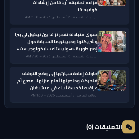
مزاعم تحقيقه أرباحًا من إرشادات
كوفيد-19
الولايات المتحدة · 6 أغسطس 2026 — 11:50 AM
دعوى متبادلة تفجر نزاعًا بين نيكول لي بيرا
وشريكتها وحبيبتهما السابقة حول
إمبراطورية «هوليستك سايكولوجيست»
الولايات المتحدة · 6 أغسطس 2026 — 7:20 AM
حاولت إعادة سيارتها إلى وضع التوقف
فتحركت وحاصرتها أمام منزلها.. مصرع أم
عراقية لخمسة أبناء في ميشيغان
الجالية العربية · 5 أغسطس 2026 — 1:50 PM
التعليقات (0)