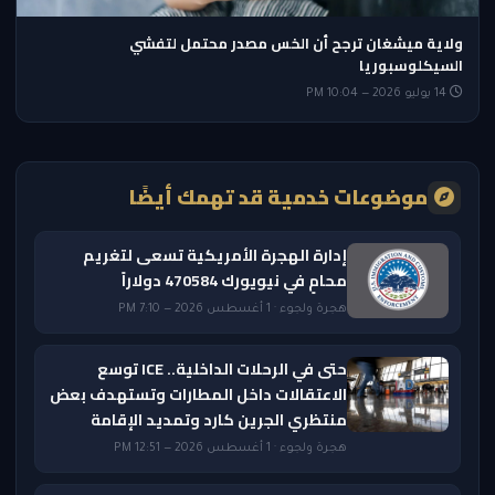
ولاية ميشغان ترجح أن الخس مصدر محتمل لتفشي
السيكلوسبوريا
14 يوليو 2026 — 10:04 PM
موضوعات خدمية قد تهمك أيضًا
إدارة الهجرة الأمريكية تسعى لتغريم
محامٍ في نيويورك 470584 دولاراً
هجرة ولجوء · 1 أغسطس 2026 — 7:10 PM
حتى في الرحلات الداخلية.. ICE توسع
الاعتقالات داخل المطارات وتستهدف بعض
منتظري الجرين كارد وتمديد الإقامة
هجرة ولجوء · 1 أغسطس 2026 — 12:51 PM