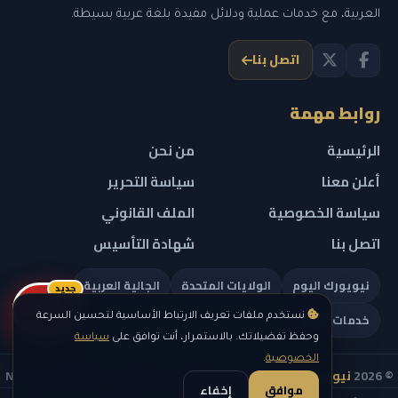
العربية، مع خدمات عملية ودلائل مفيدة بلغة عربية بسيطة.
اتصل بنا
روابط مهمة
الرئيسية
من نحن
أعلن معنا
سياسة التحرير
سياسة الخصوصية
الملف القانوني
اتصل بنا
شهادة التأسيس
نيويورك اليوم
الولايات المتحدة
الجالية العربية
جديد
ريلز
خدمات تهمك
نستخدم ملفات تعريف الارتباط الأساسية لتحسين السرعة
وحفظ تفضيلاتك. بالاستمرار، أنت توافق على
سياسة
الخصوصية
.
© 2026
نيويورك نيوز
— جميع الحقوق محفوظة — NEW YORK NEWS
موافق
إخفاء