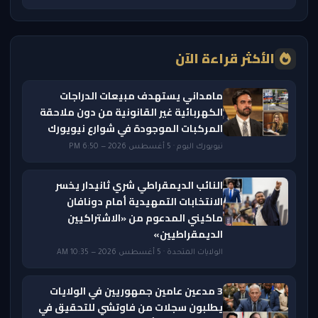
الأكثر قراءة الآن
مامداني يستهدف مبيعات الدراجات
الكهربائية غير القانونية من دون ملاحقة
المركبات الموجودة في شوارع نيويورك
نيويورك اليوم · 5 أغسطس 2026 — 6:50 PM
النائب الديمقراطي شري ثانيدار يخسر
الانتخابات التمهيدية أمام دونافان
ماكيني المدعوم من «الاشتراكيين
الديمقراطيين»
الولايات المتحدة · 5 أغسطس 2026 — 10:35 AM
3 مدعين عامين جمهوريين في الولايات
يطلبون سجلات من فاوتشي للتحقيق في