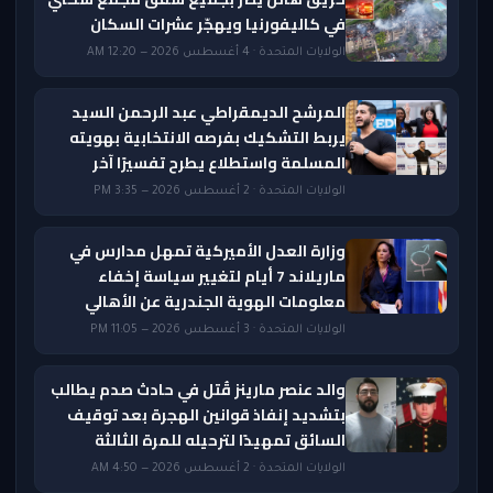
في كاليفورنيا ويهجّر عشرات السكان
الولايات المتحدة · 4 أغسطس 2026 — 12:20 AM
المرشح الديمقراطي عبد الرحمن السيد
يربط التشكيك بفرصه الانتخابية بهويته
المسلمة واستطلاع يطرح تفسيرًا آخر
الولايات المتحدة · 2 أغسطس 2026 — 3:35 PM
وزارة العدل الأميركية تمهل مدارس في
ماريلاند 7 أيام لتغيير سياسة إخفاء
معلومات الهوية الجندرية عن الأهالي
الولايات المتحدة · 3 أغسطس 2026 — 11:05 PM
والد عنصر مارينز قُتل في حادث صدم يطالب
بتشديد إنفاذ قوانين الهجرة بعد توقيف
السائق تمهيدًا لترحيله للمرة الثالثة
الولايات المتحدة · 2 أغسطس 2026 — 4:50 AM