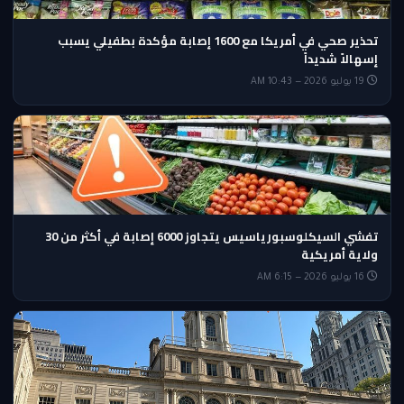
تحذير صحي في أمريكا مع 1600 إصابة مؤكدة بطفيلي يسبب
إسهالاً شديداً
19 يوليو 2026 — 10:43 AM
تفشي السيكلوسبورياسيس يتجاوز 6000 إصابة في أكثر من 30
ولاية أمريكية
16 يوليو 2026 — 6:15 AM