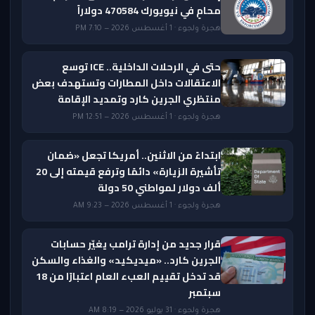
محامٍ في نيويورك 470584 دولاراً
هجرة ولجوء · 1 أغسطس 2026 — 7:10 PM
حتى في الرحلات الداخلية.. ICE توسع
الاعتقالات داخل المطارات وتستهدف بعض
منتظري الجرين كارد وتمديد الإقامة
هجرة ولجوء · 1 أغسطس 2026 — 12:51 PM
ابتداءً من الاثنين.. أمريكا تجعل «ضمان
تأشيرة الزيارة» دائمًا وترفع قيمته إلى 20
ألف دولار لمواطني 50 دولة
هجرة ولجوء · 1 أغسطس 2026 — 9:23 AM
قرار جديد من إدارة ترامب يغيّر حسابات
الجرين كارد.. «ميديكيد» والغذاء والسكن
قد تدخل تقييم العبء العام اعتبارًا من 18
سبتمبر
هجرة ولجوء · 31 يوليو 2026 — 8:19 AM