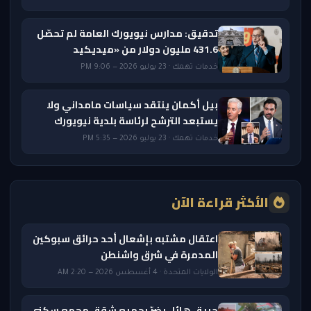
تدقيق: مدارس نيويورك العامة لم تحصّل
431.6 مليون دولار من «ميديكيد
خدمات تهمك · 23 يوليو 2026 — 9:06 PM
بيل أكمان ينتقد سياسات مامداني ولا
يستبعد الترشح لرئاسة بلدية نيويورك
خدمات تهمك · 23 يوليو 2026 — 5:35 PM
الأكثر قراءة الآن
اعتقال مشتبه بإشعال أحد حرائق سبوكين
المدمرة في شرق واشنطن
الولايات المتحدة · 4 أغسطس 2026 — 2:20 AM
حريق هائل يضرّ بجميع شقق مجمع سكني