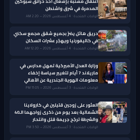
اعتقال مشتبه بإشعال أحد حرائق سبوكين
المدمرة في شرق واشنطن
الولايات المتحدة · 4 أغسطس 2026 — 2:20 AM
حريق هائل يضرّ بجميع شقق مجمع سكني
في كاليفورنيا ويهجّر عشرات السكان
الولايات المتحدة · 4 أغسطس 2026 — 12:20 AM
وزارة العدل الأميركية تمهل مدارس في
ماريلاند 7 أيام لتغيير سياسة إخفاء
معلومات الهوية الجندرية عن الأهالي
الولايات المتحدة · 3 أغسطس 2026 — 11:05 PM
العثور على زوجين قتيلين في كارولاينا
الشمالية بعد يوم من ذكرى زواجهما الـ40
والشرطة ترجّح جريمة قتل وانتحار
الولايات المتحدة · 3 أغسطس 2026 — 3:50 PM