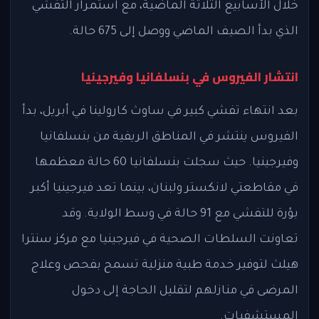
خلال الأسابيع الثلاثة الماضية، مع استمرار التفشي
الذي بدأ الصيف الماضي ووصل إلى 675 حالة.
انتشار الفيروس في بنسلفانيا وفيرجينيا
بعد انتهاء تفشي كبير في ساوث كارولينا في أبريل، بدأ
الفيروس ينتشر في المناطق الريفية من بنسلفانيا
وفيرجينيا. حيث سجلت بنسلفانيا 60 حالة معظمها
في مقاطعتي لانكستر ولبنان، بينما تعد فيرجينيا أكبر
بؤرة للتفشي مع 91 حالة في وسط الولاية. وقد
تعاونت السلطات الصحية في فيرجينيا مع مركز سنترا
هيلث لتوفير خدمة طبية منزلية تسمح بفحص وعلاج
المرضى في منازلهم لتقليل الحاجة إلى دخول
المستشفيات.