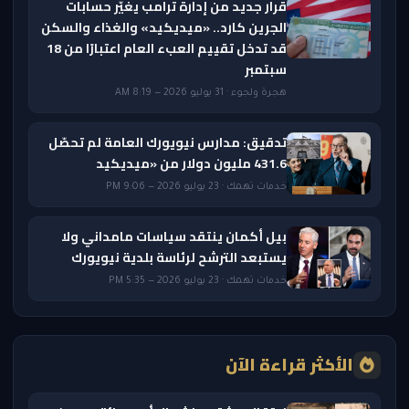
قرار جديد من إدارة ترامب يغيّر حسابات
الجرين كارد.. «ميديكيد» والغذاء والسكن
قد تدخل تقييم العبء العام اعتبارًا من 18
سبتمبر
هجرة ولجوء · 31 يوليو 2026 — 8:19 AM
تدقيق: مدارس نيويورك العامة لم تحصّل
431.6 مليون دولار من «ميديكيد
خدمات تهمك · 23 يوليو 2026 — 9:06 PM
بيل أكمان ينتقد سياسات مامداني ولا
يستبعد الترشح لرئاسة بلدية نيويورك
خدمات تهمك · 23 يوليو 2026 — 5:35 PM
الأكثر قراءة الآن