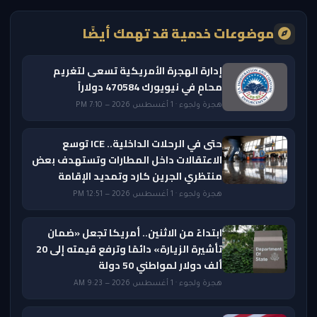
موضوعات خدمية قد تهمك أيضًا
إدارة الهجرة الأمريكية تسعى لتغريم
محامٍ في نيويورك 470584 دولاراً
هجرة ولجوء · 1 أغسطس 2026 — 7:10 PM
حتى في الرحلات الداخلية.. ICE توسع
الاعتقالات داخل المطارات وتستهدف بعض
منتظري الجرين كارد وتمديد الإقامة
هجرة ولجوء · 1 أغسطس 2026 — 12:51 PM
ابتداءً من الاثنين.. أمريكا تجعل «ضمان
تأشيرة الزيارة» دائمًا وترفع قيمته إلى 20
ألف دولار لمواطني 50 دولة
هجرة ولجوء · 1 أغسطس 2026 — 9:23 AM