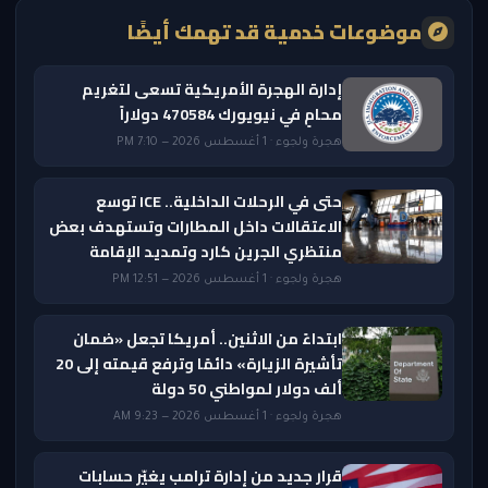
موضوعات خدمية قد تهمك أيضًا
إدارة الهجرة الأمريكية تسعى لتغريم
محامٍ في نيويورك 470584 دولاراً
هجرة ولجوء · 1 أغسطس 2026 — 7:10 PM
حتى في الرحلات الداخلية.. ICE توسع
الاعتقالات داخل المطارات وتستهدف بعض
منتظري الجرين كارد وتمديد الإقامة
هجرة ولجوء · 1 أغسطس 2026 — 12:51 PM
ابتداءً من الاثنين.. أمريكا تجعل «ضمان
تأشيرة الزيارة» دائمًا وترفع قيمته إلى 20
ألف دولار لمواطني 50 دولة
هجرة ولجوء · 1 أغسطس 2026 — 9:23 AM
قرار جديد من إدارة ترامب يغيّر حسابات