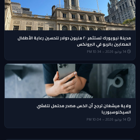
مدينة نيويورك تستثمر ٢٠ مليون دولار لتحسين رعاية الأطفال
المصابين بالربو في البرونكس
14 يوليو 2026 — 10:34 PM
ولاية ميشغان ترجح أن الخس مصدر محتمل لتفشي
السيكلوسبوريا
14 يوليو 2026 — 10:04 PM