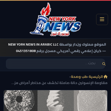
الموقع مملوك ويُدار بواسطة
NEW YORK NEWS IN ARABIC LLC
— كيان إعلامي رقمي أمريكي مسجل برقم
0451351808
الرئيسية
›
طب وصحة
›
مقاومة الإنسولين حالة صامتة تكشف عن مخاطر أمراض مز...