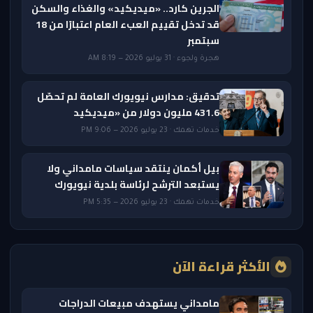
الجرين كارد.. «ميديكيد» والغذاء والسكن
قد تدخل تقييم العبء العام اعتبارًا من 18
سبتمبر
هجرة ولجوء · 31 يوليو 2026 — 8:19 AM
تدقيق: مدارس نيويورك العامة لم تحصّل
431.6 مليون دولار من «ميديكيد
خدمات تهمك · 23 يوليو 2026 — 9:06 PM
بيل أكمان ينتقد سياسات مامداني ولا
يستبعد الترشح لرئاسة بلدية نيويورك
خدمات تهمك · 23 يوليو 2026 — 5:35 PM
الأكثر قراءة الآن
مامداني يستهدف مبيعات الدراجات