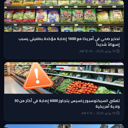
تحذير صحي في أمريكا مع 1600 إصابة مؤكدة بطفيلي يسبب
إسهالاً شديداً
19 يوليو 2026 — 10:43 AM
تفشي السيكلوسبورياسيس يتجاوز 6000 إصابة في أكثر من 30
ولاية أمريكية
16 يوليو 2026 — 6:15 AM