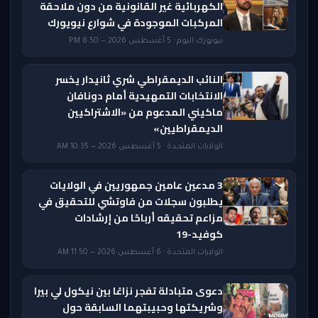
الكهربائية غير القانونية من دون ملاحقة
المركبات الموجودة في شوارع نيويورك
نيويورك اليوم · 5 أغسطس 2026 — 6:50 PM
النائب الديمقراطي شري ثانيدار يخسر
الانتخابات التمهيدية أمام دونافان
ماكيني المدعوم من «الاشتراكيين
الديمقراطيين»
الولايات المتحدة · 5 أغسطس 2026 — 10:35 AM
3 مدعين عامين جمهوريين في الولايات
يطلبون سجلات من فاوتشي للتحقيق في
مزاعم تحقيقه أرباحًا من إرشادات
كوفيد-19
الولايات المتحدة · 6 أغسطس 2026 — 11:50 AM
دعوى متبادلة تفجر نزاعًا بين نيكول لي بيرا
وشريكتها وحبيبتهما السابقة حول