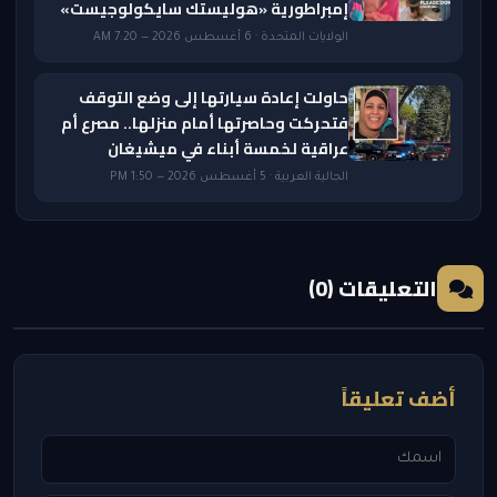
إمبراطورية «هوليستك سايكولوجيست»
الولايات المتحدة · 6 أغسطس 2026 — 7:20 AM
حاولت إعادة سيارتها إلى وضع التوقف
فتحركت وحاصرتها أمام منزلها.. مصرع أم
عراقية لخمسة أبناء في ميشيغان
الجالية العربية · 5 أغسطس 2026 — 1:50 PM
التعليقات (0)
أضف تعليقاً