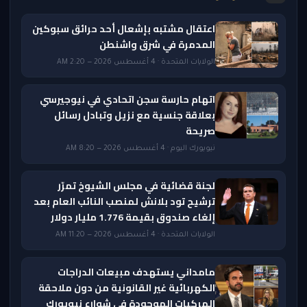
اعتقال مشتبه بإشعال أحد حرائق سبوكين
المدمرة في شرق واشنطن
الولايات المتحدة · 4 أغسطس 2026 — 2:20 AM
اتهام حارسة سجن اتحادي في نيوجيرسي
بعلاقة جنسية مع نزيل وتبادل رسائل
صريحة
نيويورك اليوم · 4 أغسطس 2026 — 8:20 AM
لجنة قضائية في مجلس الشيوخ تمرّر
ترشيح تود بلانش لمنصب النائب العام بعد
إلغاء صندوق بقيمة 1.776 مليار دولار
الولايات المتحدة · 4 أغسطس 2026 — 11:20 AM
مامداني يستهدف مبيعات الدراجات
الكهربائية غير القانونية من دون ملاحقة
المركبات الموجودة في شوارع نيويورك