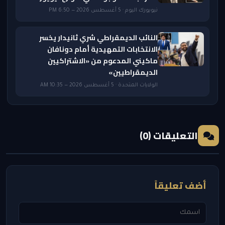
نيويورك اليوم · 5 أغسطس 2026 — 6:50 PM
النائب الديمقراطي شري ثانيدار يخسر
الانتخابات التمهيدية أمام دونافان
ماكيني المدعوم من «الاشتراكيين
الديمقراطيين»
الولايات المتحدة · 5 أغسطس 2026 — 10:35 AM
التعليقات (0)
أضف تعليقاً