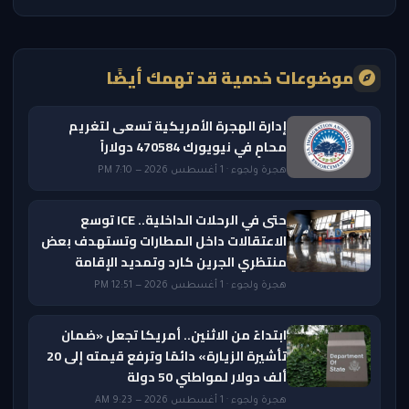
موضوعات خدمية قد تهمك أيضًا
إدارة الهجرة الأمريكية تسعى لتغريم
محامٍ في نيويورك 470584 دولاراً
هجرة ولجوء · 1 أغسطس 2026 — 7:10 PM
حتى في الرحلات الداخلية.. ICE توسع
الاعتقالات داخل المطارات وتستهدف بعض
منتظري الجرين كارد وتمديد الإقامة
هجرة ولجوء · 1 أغسطس 2026 — 12:51 PM
ابتداءً من الاثنين.. أمريكا تجعل «ضمان
تأشيرة الزيارة» دائمًا وترفع قيمته إلى 20
ألف دولار لمواطني 50 دولة
هجرة ولجوء · 1 أغسطس 2026 — 9:23 AM