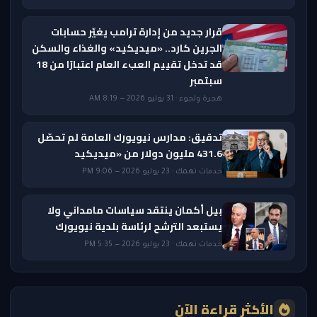
قرار جديد من إدارة ترامب يغيّر حسابات
الجرين كارد.. «ميديكيد» والغذاء والسكن
قد تدخل تقييم العبء العام اعتبارًا من 18
سبتمبر
هجرة ولجوء · 31 يوليو 2026 — 8:19 AM
تدقيق: مدارس نيويورك العامة لم تحصّل
431.6 مليون دولار من «ميديكيد
خدمات تهمك · 23 يوليو 2026 — 9:06 PM
بيل أكمان ينتقد سياسات مامداني ولا
يستبعد الترشح لرئاسة بلدية نيويورك
خدمات تهمك · 23 يوليو 2026 — 5:35 PM
الأكثر قراءة الآن