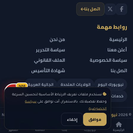
اتصل بنا
روابط مهمة
الرئيسية
من نحن
أعلن معنا
سياسة التحرير
سياسة الخصوصية
الملف القانوني
اتصل بنا
شهادة التأسيس
نيويورك اليوم
الولايات المتحدة
الجالية العربية
جديد
ريلز
خدمات تهمك
نستخدم ملفات تعريف الارتباط الأساسية لتحسين السرعة
وحفظ تفضيلاتك. بالاستمرار، أنت توافق على
سياسة
الخصوصية
.
© 2026
نيويورك نيوز
— جميع الحقوق محفوظة — NEW YORK NEWS
موافق
إخفاء
IN ARABIC LLC — رقم التسجيل 0451351808
الرئيسية
نيويورك
بحث
القائمة
المظهر