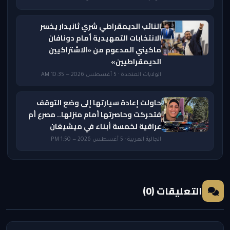
النائب الديمقراطي شري ثانيدار يخسر
الانتخابات التمهيدية أمام دونافان
ماكيني المدعوم من «الاشتراكيين
الديمقراطيين»
الولايات المتحدة · 5 أغسطس 2026 — 10:35 AM
حاولت إعادة سيارتها إلى وضع التوقف
فتحركت وحاصرتها أمام منزلها.. مصرع أم
عراقية لخمسة أبناء في ميشيغان
الجالية العربية · 5 أغسطس 2026 — 1:50 PM
التعليقات (0)