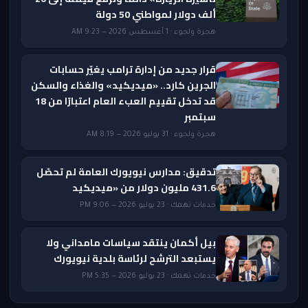
ألف دولار لمواطني 50 دولة
هجرة ولجوء · 1 أغسطس 2026 — 9:23 AM
قرار جديد من إدارة ترامب يغيّر حسابات
الجرين كارد.. «ميديكيد» والغذاء والسكن
قد تدخل تقييم العبء العام اعتبارًا من 18
سبتمبر
هجرة ولجوء · 31 يوليو 2026 — 8:19 AM
تدقيق: مدارس نيويورك العامة لم تحصّل
431.6 مليون دولار من «ميديكيد
خدمات تهمك · 23 يوليو 2026 — 9:06 PM
بيل أكمان ينتقد سياسات مامداني ولا
يستبعد الترشح لرئاسة بلدية نيويورك
خدمات تهمك · 23 يوليو 2026 — 5:35 PM