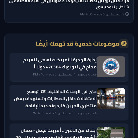
مراهقتان ترويان لحظات تعليقهما مقلوبتين في لعبة معطلة على
شاطئ نيوجيرسي
9 أغسطس 2026 — 4:05 AM
موضوعات خدمية قد تهمك أيضًا
إدارة الهجرة الأمريكية تسعى لتغريم
محامٍ في نيويورك 470584 دولاراً
هجرة ولجوء · 1 أغسطس 2026 — 7:10 PM
حتى في الرحلات الداخلية.. ICE توسع
الاعتقالات داخل المطارات وتستهدف بعض
منتظري الجرين كارد وتمديد الإقامة
هجرة ولجوء · 1 أغسطس 2026 — 12:51 PM
ابتداءً من الاثنين.. أمريكا تجعل «ضمان
تأشيرة الزيارة» دائمًا وترفع قيمته إلى 20