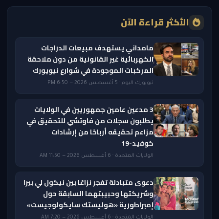
الأكثر قراءة الآن
مامداني يستهدف مبيعات الدراجات
الكهربائية غير القانونية من دون ملاحقة
المركبات الموجودة في شوارع نيويورك
نيويورك اليوم · 5 أغسطس 2026 — 6:50 PM
3 مدعين عامين جمهوريين في الولايات
يطلبون سجلات من فاوتشي للتحقيق في
مزاعم تحقيقه أرباحًا من إرشادات
كوفيد-19
الولايات المتحدة · 6 أغسطس 2026 — 11:50 AM
دعوى متبادلة تفجر نزاعًا بين نيكول لي بيرا
وشريكتها وحبيبتهما السابقة حول
إمبراطورية «هوليستك سايكولوجيست»
الولايات المتحدة · 6 أغسطس 2026 — 7:20 AM