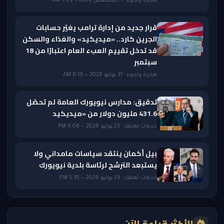
هجرة ولجوء · 1 أغسطس 2026 — 9:23 AM
قرار جديد من إدارة ترامب يغيّر حسابات
الجرين كارد.. «ميديكيد» والغذاء والسكن
قد تدخل تقييم العبء العام اعتبارًا من 18
سبتمبر
هجرة ولجوء · 31 يوليو 2026 — 8:19 AM
تدقيق: مدارس نيويورك العامة لم تحصّل
431.6 مليون دولار من «ميديكيد
خدمات تهمك · 23 يوليو 2026 — 9:06 PM
بيل أكمان ينتقد سياسات مامداني ولا
يستبعد الترشح لرئاسة بلدية نيويورك
خدمات تهمك · 23 يوليو 2026 — 5:35 PM
الأكثر قراءة الآن