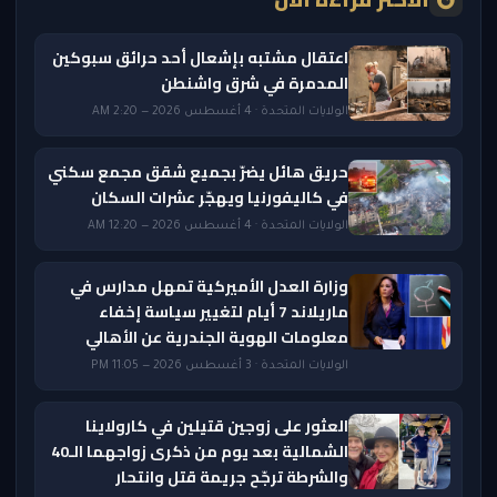
اعتقال مشتبه بإشعال أحد حرائق سبوكين
المدمرة في شرق واشنطن
الولايات المتحدة · 4 أغسطس 2026 — 2:20 AM
حريق هائل يضرّ بجميع شقق مجمع سكني
في كاليفورنيا ويهجّر عشرات السكان
الولايات المتحدة · 4 أغسطس 2026 — 12:20 AM
وزارة العدل الأميركية تمهل مدارس في
ماريلاند 7 أيام لتغيير سياسة إخفاء
معلومات الهوية الجندرية عن الأهالي
الولايات المتحدة · 3 أغسطس 2026 — 11:05 PM
العثور على زوجين قتيلين في كارولاينا
الشمالية بعد يوم من ذكرى زواجهما الـ40
والشرطة ترجّح جريمة قتل وانتحار