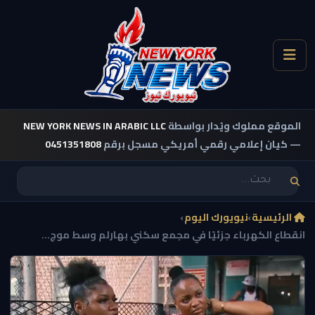
الموقع مملوك ويُدار بواسطة
NEW YORK NEWS IN ARABIC LLC
— كيان إعلامي رقمي أمريكي مسجل برقم
0451351808
الرئيسية
›
نيويورك اليوم
›
انقطاع الكهرباء جزئيًا في مجمع سكني بهارلم وسط موج...