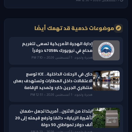
7 أغسطس 2026 — 12:50 AM
موضوعات خدمية قد تهمك أيضًا
إدارة الهجرة الأمريكية تسعى لتغريم
محامٍ في نيويورك 470584 دولاراً
هجرة ولجوء · 1 أغسطس 2026 — 7:10 PM
حتى في الرحلات الداخلية.. ICE توسع
الاعتقالات داخل المطارات وتستهدف بعض
منتظري الجرين كارد وتمديد الإقامة
هجرة ولجوء · 1 أغسطس 2026 — 12:51 PM
ابتداءً من الاثنين.. أمريكا تجعل «ضمان
تأشيرة الزيارة» دائمًا وترفع قيمته إلى 20
ألف دولار لمواطني 50 دولة