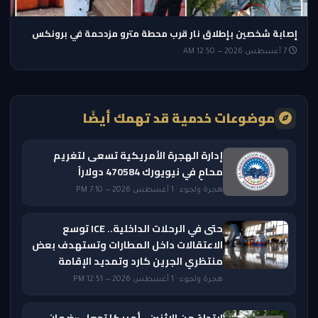
إصابة شخصين بإطلاق نار قرب محطة مترو مزدحمة في برونكس
7 أغسطس 2026 — 12:50 AM
موضوعات خدمية قد تهمك أيضًا
إدارة الهجرة الأمريكية تسعى لتغريم
محامٍ في نيويورك 470584 دولاراً
هجرة ولجوء · 1 أغسطس 2026 — 7:10 PM
حتى في الرحلات الداخلية.. ICE توسع
الاعتقالات داخل المطارات وتستهدف بعض
منتظري الجرين كارد وتمديد الإقامة
هجرة ولجوء · 1 أغسطس 2026 — 12:51 PM