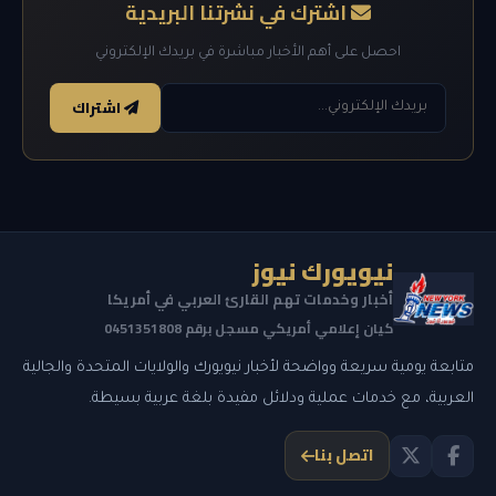
اشترك في نشرتنا البريدية
احصل على أهم الأخبار مباشرة في بريدك الإلكتروني
اشتراك
نيويورك نيوز
أخبار وخدمات تهم القارئ العربي في أمريكا
كيان إعلامي أمريكي مسجل برقم 0451351808
متابعة يومية سريعة وواضحة لأخبار نيويورك والولايات المتحدة والجالية
العربية، مع خدمات عملية ودلائل مفيدة بلغة عربية بسيطة.
اتصل بنا