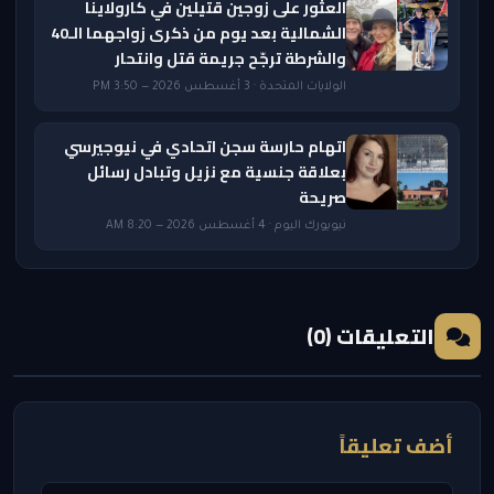
العثور على زوجين قتيلين في كارولاينا
الشمالية بعد يوم من ذكرى زواجهما الـ40
والشرطة ترجّح جريمة قتل وانتحار
الولايات المتحدة · 3 أغسطس 2026 — 3:50 PM
اتهام حارسة سجن اتحادي في نيوجيرسي
بعلاقة جنسية مع نزيل وتبادل رسائل
صريحة
نيويورك اليوم · 4 أغسطس 2026 — 8:20 AM
التعليقات (0)
أضف تعليقاً