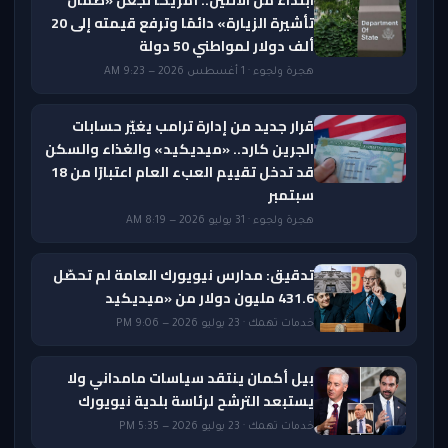
ابتداءً من الاثنين.. أمريكا تجعل «ضمان
تأشيرة الزيارة» دائمًا وترفع قيمته إلى 20
ألف دولار لمواطني 50 دولة
هجرة ولجوء · 1 أغسطس 2026 — 9:23 AM
قرار جديد من إدارة ترامب يغيّر حسابات
الجرين كارد.. «ميديكيد» والغذاء والسكن
قد تدخل تقييم العبء العام اعتبارًا من 18
سبتمبر
هجرة ولجوء · 31 يوليو 2026 — 8:19 AM
تدقيق: مدارس نيويورك العامة لم تحصّل
431.6 مليون دولار من «ميديكيد
خدمات تهمك · 23 يوليو 2026 — 9:06 PM
بيل أكمان ينتقد سياسات مامداني ولا
يستبعد الترشح لرئاسة بلدية نيويورك
خدمات تهمك · 23 يوليو 2026 — 5:35 PM