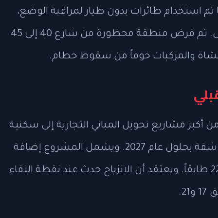
ا تم استخدام طائرات بدون طيار لمراقبة الوضع،
مع تركيز خاص على الجزء الخلفي من المبنى. تم فرض منطقة محظورة من شارع 40 إلى 45
المشاة والمركبات خوفاً من سقوط حطام.
بلي
الواقع في 235 شارع 42 شرقاً من أكبر مشاريع تحويل المباني التجارية إلى سكنية
في البلاد، حيث من المتوقع أن يضم 1600 شقة بحلول عام 2027. ويشمل المشروع إضافة
11 طابقاً فوق القسم الأصلي المكون من 22 طابقاً. ويعتقد أن الانزياح حدث عند نقطة التقاء
2.