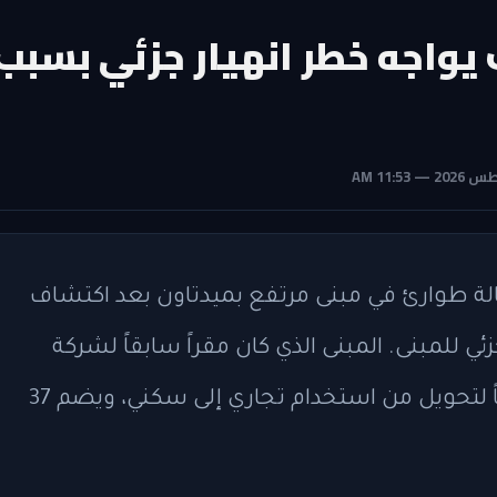
يواجه خطر انهيار جزئي بسبب
لة طوارئ في مبنى مرتفع بميدتاون بعد اكتشاف
زئي للمبنى. المبنى الذي كان مقراً سابقاً لشركة
فايزر ويقع في شارع 42 شرقاً، يخضع حالياً لتحويل من استخدام تجاري إلى سكني، ويضم 37