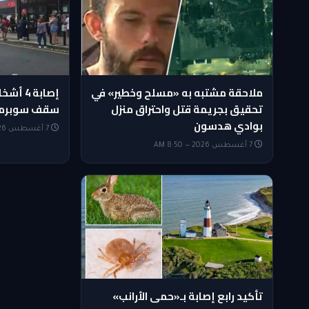
ملاحقة مشتبه به «مسلح وخطير» في
إصابة 4
تحقيق بجريمة قتل واحتراق منزل
سقف سوبرمار
بوادي هدسون
7 أغسطس 2026 — 8:05 AM
7 أغسطس 2026 — 8:50 AM
تأكيد رابع إصابة بـ«حمى الأرانب»