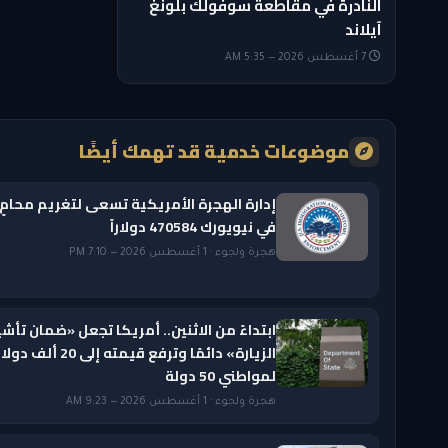
النادرة في مقاطعة سوفولك بلونغ
آيلاند
7 أغسطس 2026 — 5:35 AM
موضوعات خدمية قد تهمك أيضًا
إدارة الهجرة الأمريكية تسعى لتغريم محامٍ
في نيويورك 470584 دولاراً
هجرة ولجوء · 1 أغسطس 2026 — 7:10 PM
ابتداءً من الاثنين.. أمريكا تجعل «ضمان تأشي
الزيارة» دائمًا وترفع قيمته إلى 20 ألف دول
لمواطني 50 دولة
هجرة ولجوء · 1 أغسطس 2026 — 9:23 AM