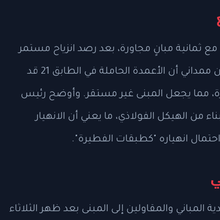
مع ثمانية مبانٍ مجاورة، بعد رصد انزياح مستمر
في هيكل المبنى. وأكد عمدة نيويورك زهران ممداني أن الأعمدة الحاملة في الطابق 21 قد
ة، مما يجعل المبنى غير مستقر. وأوضح رئيس
اء من الهيكل الفولاذي، ما يعني أن الانهيار
احتمال انهياره "كطبقات الفطيرة".
ي
المباني والمقاولين إلى المبنى بعد ظهر الثلاثاء