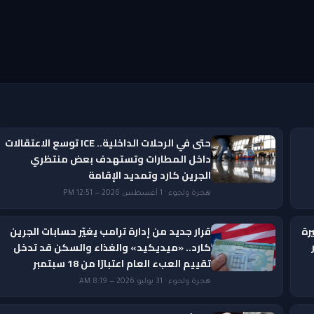
حتى في الرحلات الداخلية.. ICE توسع الاعتقالات
داخل المطارات وتستهدف بعض منتظري
الجرين كارد وتمديد الإقامة
هجرة ولجوء · 1 أغسطس 2026 — 12:51 PM
رة
قرار جديد من إدارة ترامب يغيّر حسابات الجرين
ار
كارد.. «ميديكيد» والغذاء والسكن قد تدخل
تقييم العبء العام اعتبارًا من 18 سبتمبر
هجرة ولجوء · 31 يوليو 2026 — 8:19 AM