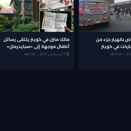
 أشخاص بانهيار جزء من
مالك منزل في كوينز يتلقى رسائل
كت في كوينز
أطفال موجهة إلى «سبايدرمان»
7 أغسطس 2026 — 7:20 AM