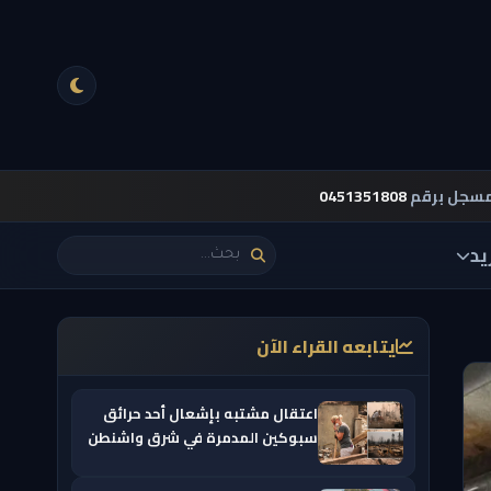
مسجل برقم
0451351808
يد
يتابعه القراء الآن
اعتقال مشتبه بإشعال أحد حرائق
سبوكين المدمرة في شرق واشنطن