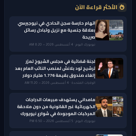
الأكثر قراءة الآن
اتهام حارسة سجن اتحادي في نيوجيرسي
بعلاقة جنسية مع نزيل وتبادل رسائل
صريحة
نيويورك اليوم · 4 أغسطس 2026 — 8:20 AM
لجنة قضائية في مجلس الشيوخ تمرّر
ترشيح تود بلانش لمنصب النائب العام بعد
إلغاء صندوق بقيمة 1.776 مليار دولار
الولايات المتحدة · 4 أغسطس 2026 — 11:20 AM
مامداني يستهدف مبيعات الدراجات
الكهربائية غير القانونية من دون ملاحقة
المركبات الموجودة في شوارع نيويورك
نيويورك اليوم · 5 أغسطس 2026 — 6:50 PM