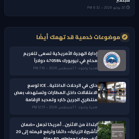
سبتمبر
20 يوليو 2026 — 8:32 PM
موضوعات خدمية قد تهمك أيضًا
إدارة الهجرة الأمريكية تسعى لتغريم
محامٍ في نيويورك 470584 دولاراً
هجرة ولجوء · 1 أغسطس 2026 — 7:10 PM
حتى في الرحلات الداخلية.. ICE توسع
الاعتقالات داخل المطارات وتستهدف بعض
منتظري الجرين كارد وتمديد الإقامة
هجرة ولجوء · 1 أغسطس 2026 — 12:51 PM
ابتداءً من الاثنين.. أمريكا تجعل «ضمان
تأشيرة الزيارة» دائمًا وترفع قيمته إلى 20
ألف دولار لمواطني 50 دولة