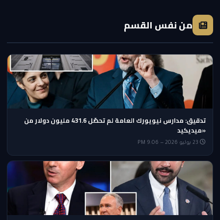
من نفس القسم
تدقيق: مدارس نيويورك العامة لم تحصّل 431.6 مليون دولار من
«ميديكيد
23 يوليو 2026 — 9:06 PM