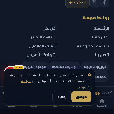
اتصل بنا
روابط مهمة
الرئيسية
من نحن
أعلن معنا
سياسة التحرير
سياسة الخصوصية
الملف القانوني
اتصل بنا
شهادة التأسيس
نيويورك اليوم
الولايات المتحدة
الجالية العربية
جديد
ريلز
خدمات تهمك
نستخدم ملفات تعريف الارتباط الأساسية لتحسين السرعة
وحفظ تفضيلاتك. بالاستمرار، أنت توافق على
سياسة
الخصوصية
.
© 2026
نيويورك نيوز
— جميع الحقوق محفوظة — NEW YORK NEWS
موافق
إخفاء
IN ARABIC LLC — رقم التسجيل 0451351808
الرئيسية
نيويورك
بحث
القائمة
المظهر