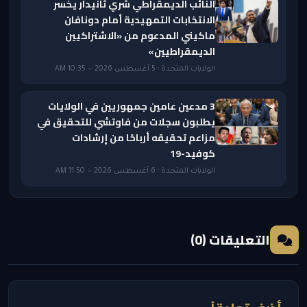
النائب الديمقراطي شري ثانيدار يخسر
الانتخابات التمهيدية أمام دونافان
ماكيني المدعوم من «الاشتراكيين
الديمقراطيين»
الولايات المتحدة · 5 أغسطس 2026 — 10:35 AM
3 مدعين عامين جمهوريين في الولايات
يطلبون سجلات من فاوتشي للتحقيق في
مزاعم تحقيقه أرباحًا من إرشادات
كوفيد-19
الولايات المتحدة · 6 أغسطس 2026 — 11:50 AM
التعليقات (0)