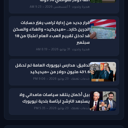
هجرة ولجوء · 1 أغسطس 2026 — 9:23 AM
قرار جديد من إدارة ترامب يغيّر حسابات
الجرين كارد.. «ميديكيد» والغذاء والسكن
قد تدخل تقييم العبء العام اعتبارًا من 18
سبتمبر
هجرة ولجوء · 31 يوليو 2026 — 8:19 AM
تدقيق: مدارس نيويورك العامة لم تحصّل
431.6 مليون دولار من «ميديكيد
خدمات تهمك · 23 يوليو 2026 — 9:06 PM
بيل أكمان ينتقد سياسات مامداني ولا
يستبعد الترشح لرئاسة بلدية نيويورك
خدمات تهمك · 23 يوليو 2026 — 5:35 PM