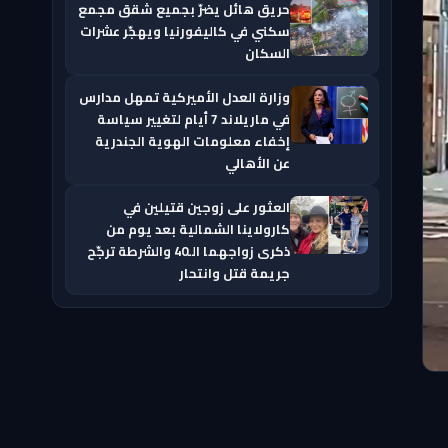
حريق هائل يضرّ بجميع شقق مجمع
سكني في كاليفورنيا ويهجّر عشرات
السكان
وزارة العدل الأميركية تمهل مدارس
في ماريلاند 7 أيام لتغيير سياسة
إخفاء معلومات الهوية الجندرية
عن الأهالي
العثور على زوجين قتيلين في
كارولاينا الشمالية بعد يوم من
ذكرى زواجهما الـ40 والشرطة ترجّح
جريمة قتل وانتحار