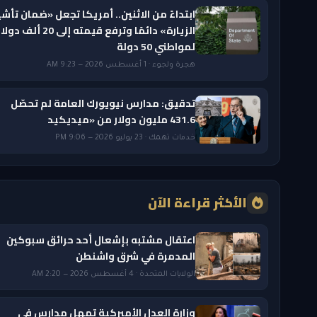
ابتداءً من الاثنين.. أمريكا تجعل «ضمان تأشي
الزيارة» دائمًا وترفع قيمته إلى 20 ألف دول
لمواطني 50 دولة
هجرة ولجوء · 1 أغسطس 2026 — 9:23 AM
تدقيق: مدارس نيويورك العامة لم تحصّل
431.6 مليون دولار من «ميديكيد
خدمات تهمك · 23 يوليو 2026 — 9:06 PM
الأكثر قراءة الآن
اعتقال مشتبه بإشعال أحد حرائق سبوكين
المدمرة في شرق واشنطن
الولايات المتحدة · 4 أغسطس 2026 — 2:20 AM
وزارة العدل الأميركية تمهل مدارس في