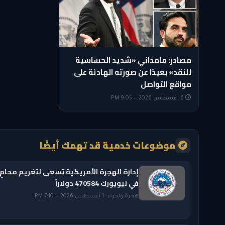
مصادر: مامداني «شديد الحساسية
للنقد» بعيدًا عن صورته الهادئة على
مواقع التواصل
6 أغسطس 2026 — 9:05 PM
موضوعات خدمية قد تهمك أيضًا
إدارة الهجرة الأمريكية تسعى لتغريم محامٍ
في نيويورك 470584 دولاراً
هجرة ولجوء · 1 أغسطس 2026 — 7:10 PM