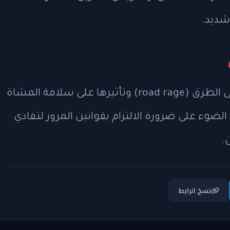
شديد.
يبرز هذا الحادث خطورة حوادث الغضب على الطرق (road rage) وتأثيرها على سلامة المشاة
لضوء على ضرورة الالتزام بقوانين المرور لتفادي
.
نسخ الرابط