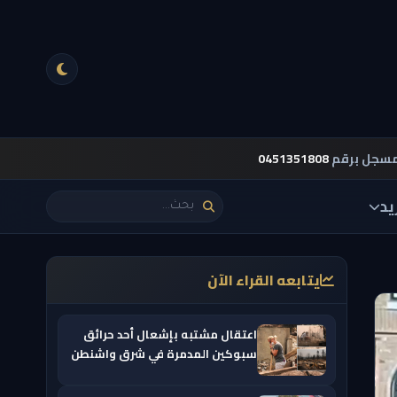
مسجل برقم
0451351808
يد
يتابعه القراء الآن
اعتقال مشتبه بإشعال أحد حرائق
سبوكين المدمرة في شرق واشنطن