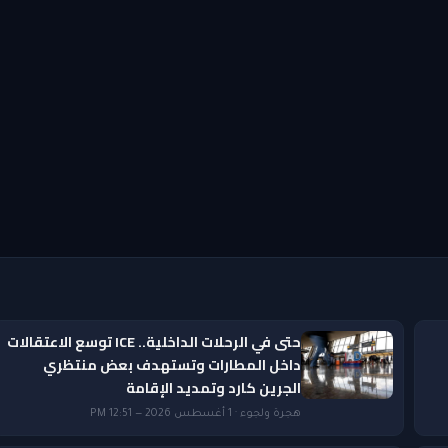
حتى في الرحلات الداخلية.. ICE توسع الاعتقالات
داخل المطارات وتستهدف بعض منتظري
الجرين كارد وتمديد الإقامة
هجرة ولجوء · 1 أغسطس 2026 — 12:51 PM