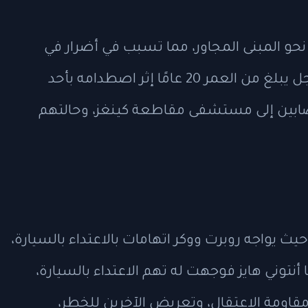
 نحو المبنى المجاور، مما تسبب في أضرار في
استوديو اليوغا الموجود فيه. كما أصيب رجل يبلغ من العمر 20 عامًا إثر اصطدامه بأحد
لمصابين إلى مستشفى مقاطعة كينغز، وحالتهم
 يواجه روبرت ووكر اتهامات بالاعتداء بالسيارة،
أنتوني هايز فوجهت له تهم الاعتداء بالسيارة،
ومقاومة الاعتقال، وتعريض الآخرين للخطر،