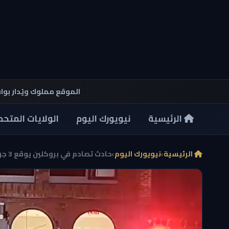
الموقع مملوك ويُدار بو
الرئيسية
نيويورك اليوم
الولايات المتحد
الرئيسية
›
نيويورك اليوم
›
حادث تصادم في بروكلين يوقع 3 جرحى ويضر استوديو يوج...