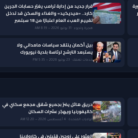
رة
قرار جديد من إدارة ترامب يغيّر حسابات الجرين
ار
كارد.. «ميديكيد» والغذاء والسكن قد تدخل
تقييم العبء العام اعتبارًا من 18 سبتمبر
هجرة ولجوء · 31 يوليو 2026 — 8:19 AM
بيل أكمان ينتقد سياسات مامداني ولا
يستبعد الترشح لرئاسة بلدية نيويورك
خدمات تهمك · 23 يوليو 2026 — 5:35 PM
حريق هائل يضرّ بجميع شقق مجمع سكني في
كاليفورنيا ويهجّر عشرات السكان
الولايات المتحدة · 4 أغسطس 2026 — 12:20 AM
العثور على زوجين قتيلين في كارولاينا