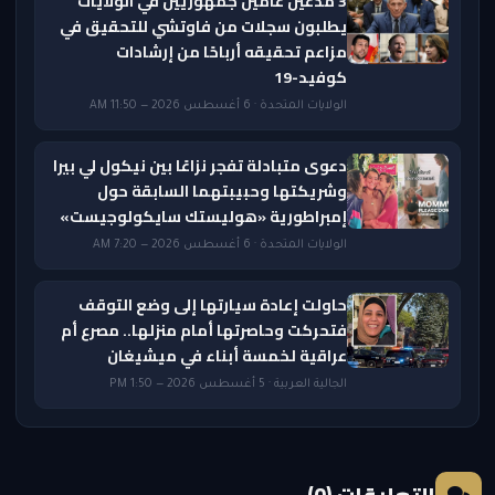
3 مدعين عامين جمهوريين في الولايات
يطلبون سجلات من فاوتشي للتحقيق في
مزاعم تحقيقه أرباحًا من إرشادات
كوفيد-19
الولايات المتحدة · 6 أغسطس 2026 — 11:50 AM
دعوى متبادلة تفجر نزاعًا بين نيكول لي بيرا
وشريكتها وحبيبتهما السابقة حول
إمبراطورية «هوليستك سايكولوجيست»
الولايات المتحدة · 6 أغسطس 2026 — 7:20 AM
حاولت إعادة سيارتها إلى وضع التوقف
فتحركت وحاصرتها أمام منزلها.. مصرع أم
عراقية لخمسة أبناء في ميشيغان
الجالية العربية · 5 أغسطس 2026 — 1:50 PM