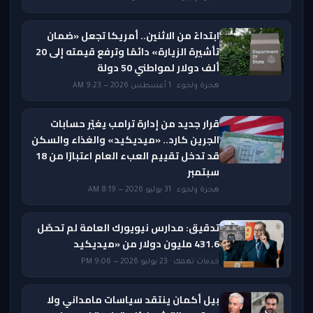
ابتداءً من الاثنين.. أمريكا تجعل «ضمان
تأشيرة الزيارة» دائمًا وترفع قيمته إلى 20
ألف دولار لمواطني 50 دولة
هجرة ولجوء · 1 أغسطس 2026 — 9:23 AM
قرار جديد من إدارة ترامب يغيّر حسابات
الجرين كارد.. «ميديكيد» والغذاء والسكن
قد تدخل تقييم العبء العام اعتبارًا من 18
سبتمبر
هجرة ولجوء · 31 يوليو 2026 — 8:19 AM
تدقيق: مدارس نيويورك العامة لم تحصّل
431.6 مليون دولار من «ميديكيد
خدمات تهمك · 23 يوليو 2026 — 9:06 PM
بيل أكمان ينتقد سياسات مامداني ولا