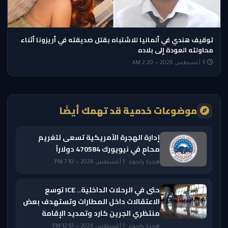
توقيف هندي في ألمانيا للاشتباه بقتل صديقته في أريزونا أثناء
محاولته العودة إلى بلاده
9 أغسطس 2026 — 2:20 AM
موضوعات خدمية قد تهمك أيضًا
إدارة الهجرة الأمريكية تسعى لتغريم
محامٍ في نيويورك 470584 دولاراً
هجرة ولجوء · 1 أغسطس 2026 — 7:10 PM
حتى في الرحلات الداخلية.. ICE توسع
الاعتقالات داخل المطارات وتستهدف بعض
منتظري الجرين كارد وتمديد الإقامة
هجرة ولجوء · 1 أغسطس 2026 — 12:51 PM