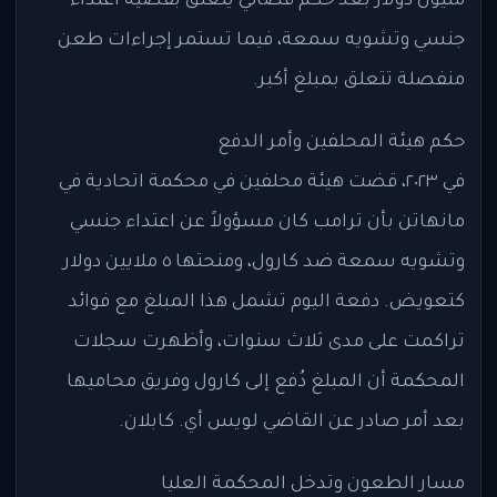
مليون دولار بعد حكم قضائي يتعلق بقضية اعتداء
جنسي وتشويه سمعة، فيما تستمر إجراءات طعن
منفصلة تتعلق بمبلغ أكبر.
حكم هيئة المحلفين وأمر الدفع
في ٢٠٢٣، قضت هيئة محلفين في محكمة اتحادية في
مانهاتن بأن ترامب كان مسؤولاً عن اعتداء جنسي
وتشويه سمعة ضد كارول، ومنحتها ٥ ملايين دولار
كتعويض. دفعة اليوم تشمل هذا المبلغ مع فوائد
تراكمت على مدى ثلاث سنوات، وأظهرت سجلات
المحكمة أن المبلغ دُفع إلى كارول وفريق محاميها
بعد أمر صادر عن القاضي لويس أي. كابلان.
مسار الطعون وتدخل المحكمة العليا