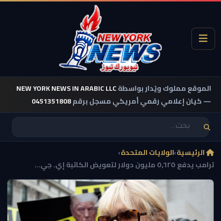
الموقع مملوك ويُدار بواسطة
NEW YORK NEWS IN ARABIC LLC
— كيان إعلامي رقمي أمريكي مسجل برقم
0451351808
الرئيسية
›
الولايات المتحدة
›
ترامب يدفع ٥٫٦٢٥ مليون دولار لتعويض الكاتبة إي. جي...