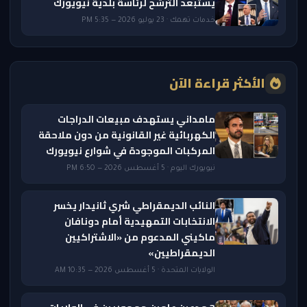
يستبعد الترشح لرئاسة بلدية نيويورك
خدمات تهمك · 23 يوليو 2026 — 5:35 PM
الأكثر قراءة الآن
مامداني يستهدف مبيعات الدراجات
الكهربائية غير القانونية من دون ملاحقة
المركبات الموجودة في شوارع نيويورك
نيويورك اليوم · 5 أغسطس 2026 — 6:50 PM
النائب الديمقراطي شري ثانيدار يخسر
الانتخابات التمهيدية أمام دونافان
ماكيني المدعوم من «الاشتراكيين
الديمقراطيين»
الولايات المتحدة · 5 أغسطس 2026 — 10:35 AM