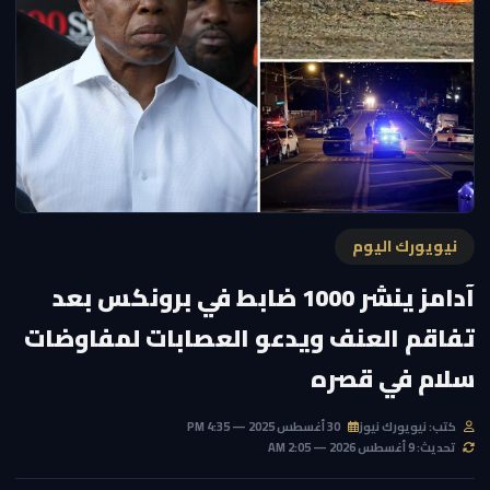
نيويورك اليوم
آدامز ينشر 1000 ضابط في برونكس بعد
تفاقم العنف ويدعو العصابات لمفاوضات
سلام في قصره
كتب: نيويورك نيوز
30 أغسطس 2025 — 4:35 PM
تحديث: 9 أغسطس 2026 — 2:05 AM