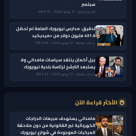
سبتمبر
هجرة ولجوء · 31 يوليو 2026 — 8:19 AM
تدقيق: مدارس نيويورك العامة لم تحصّل
431.6 مليون دولار من «ميديكيد
خدمات تهمك · 23 يوليو 2026 — 9:06 PM
بيل أكمان ينتقد سياسات مامداني ولا
يستبعد الترشح لرئاسة بلدية نيويورك
خدمات تهمك · 23 يوليو 2026 — 5:35 PM
الأكثر قراءة الآن
مامداني يستهدف مبيعات الدراجات
الكهربائية غير القانونية من دون ملاحقة
المركبات الموجودة في شوارع نيويورك