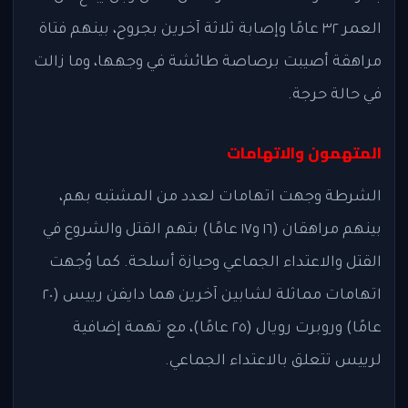
العمر ٣٢ عامًا وإصابة ثلاثة آخرين بجروح، بينهم فتاة
مراهقة أصيبت برصاصة طائشة في وجهها، وما زالت
في حالة حرجة.
المتهمون والاتهامات
الشرطة وجهت اتهامات لعدد من المشتبه بهم،
بينهم مراهقان (١٦ و١٧ عامًا) بتهم القتل والشروع في
القتل والاعتداء الجماعي وحيازة أسلحة. كما وُجهت
اتهامات مماثلة لشابين آخرين هما دايفن رييس (٢٠
عامًا) وروبرت رويال (٢٥ عامًا)، مع تهمة إضافية
لرييس تتعلق بالاعتداء الجماعي.