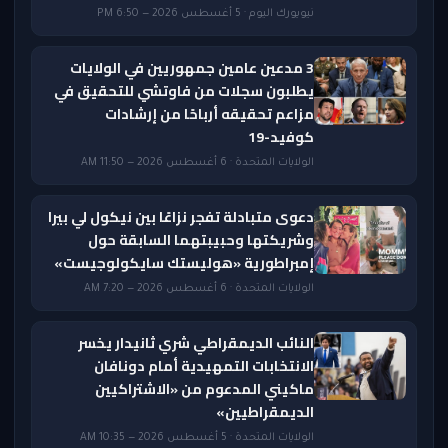
نيويورك اليوم · 5 أغسطس 2026 — 6:50 PM
3 مدعين عامين جمهوريين في الولايات
يطلبون سجلات من فاوتشي للتحقيق في
مزاعم تحقيقه أرباحًا من إرشادات
كوفيد-19
الولايات المتحدة · 6 أغسطس 2026 — 11:50 AM
دعوى متبادلة تفجر نزاعًا بين نيكول لي بيرا
وشريكتها وحبيبتهما السابقة حول
إمبراطورية «هوليستك سايكولوجيست»
الولايات المتحدة · 6 أغسطس 2026 — 7:20 AM
النائب الديمقراطي شري ثانيدار يخسر
الانتخابات التمهيدية أمام دونافان
ماكيني المدعوم من «الاشتراكيين
الديمقراطيين»
الولايات المتحدة · 5 أغسطس 2026 — 10:35 AM