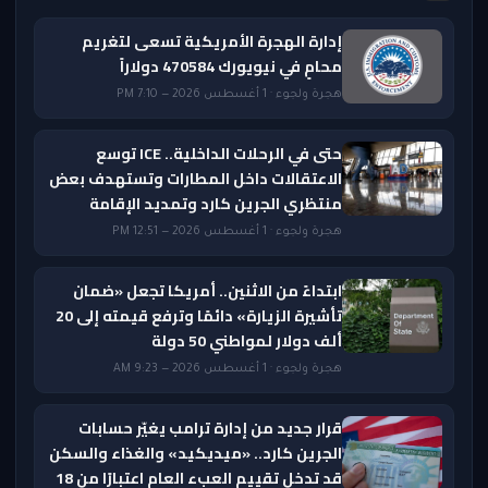
إدارة الهجرة الأمريكية تسعى لتغريم
محامٍ في نيويورك 470584 دولاراً
هجرة ولجوء · 1 أغسطس 2026 — 7:10 PM
حتى في الرحلات الداخلية.. ICE توسع
الاعتقالات داخل المطارات وتستهدف بعض
منتظري الجرين كارد وتمديد الإقامة
هجرة ولجوء · 1 أغسطس 2026 — 12:51 PM
ابتداءً من الاثنين.. أمريكا تجعل «ضمان
تأشيرة الزيارة» دائمًا وترفع قيمته إلى 20
ألف دولار لمواطني 50 دولة
هجرة ولجوء · 1 أغسطس 2026 — 9:23 AM
قرار جديد من إدارة ترامب يغيّر حسابات
الجرين كارد.. «ميديكيد» والغذاء والسكن
قد تدخل تقييم العبء العام اعتبارًا من 18