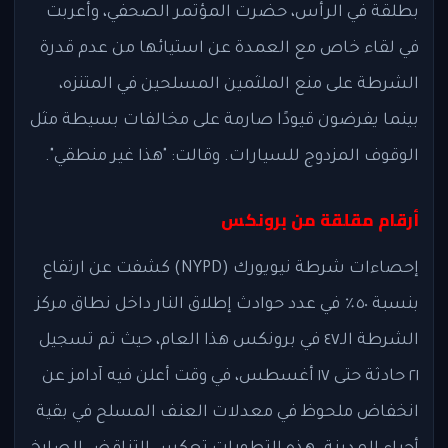
بطلقة في الرأس، حضرت المؤتمر الصحفي، وأعربت
في لقاء خاص مع العمدة عن استيائها من عدم قدرة
الشرطة على منع الملثمين المسلحين في المتنزه،
بينما يفرضون قيودًا صارمة على مخالفات بسيطة مثل
الوقوف المزدوج للسيارات. وقالت: "هذا غير منطقي".
أرقام مقلقة من برونكس
إحصاءات شرطة نيويورك (NYPD) كشفت عن ارتفاع
بنسبة ٥٠٪ في عدد حوادث إطلاق النار داخل نطاق مركز
الشرطة الـ٤٧ في برونكس هذا العام، حيث تم تسجيل
٢١ حادثة حتى ١٧ أغسطس، في وقت أعلن فيه آدامز عن
انخفاض ملحوظ في معدلات العنف المسلح في بقية