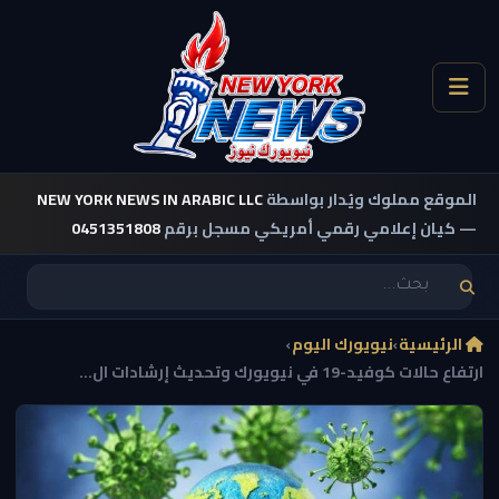
الموقع مملوك ويُدار بواسطة
NEW YORK NEWS IN ARABIC LLC
— كيان إعلامي رقمي أمريكي مسجل برقم
0451351808
الرئيسية
›
نيويورك اليوم
›
ارتفاع حالات كوفيد-19 في نيويورك وتحديث إرشادات ال...