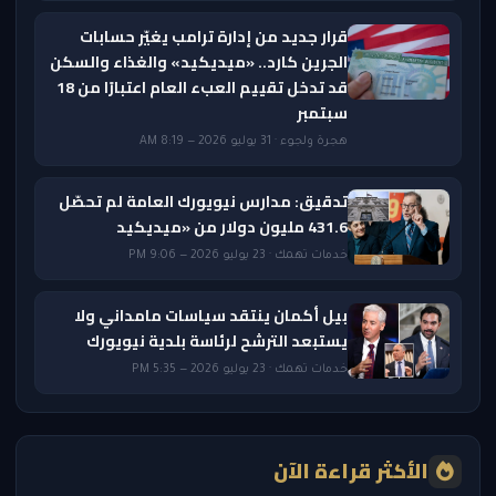
قرار جديد من إدارة ترامب يغيّر حسابات
الجرين كارد.. «ميديكيد» والغذاء والسكن
قد تدخل تقييم العبء العام اعتبارًا من 18
سبتمبر
هجرة ولجوء · 31 يوليو 2026 — 8:19 AM
تدقيق: مدارس نيويورك العامة لم تحصّل
431.6 مليون دولار من «ميديكيد
خدمات تهمك · 23 يوليو 2026 — 9:06 PM
بيل أكمان ينتقد سياسات مامداني ولا
يستبعد الترشح لرئاسة بلدية نيويورك
خدمات تهمك · 23 يوليو 2026 — 5:35 PM
الأكثر قراءة الآن