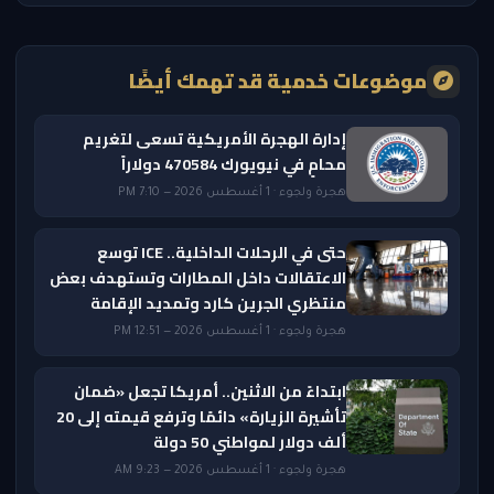
موضوعات خدمية قد تهمك أيضًا
إدارة الهجرة الأمريكية تسعى لتغريم
محامٍ في نيويورك 470584 دولاراً
هجرة ولجوء · 1 أغسطس 2026 — 7:10 PM
حتى في الرحلات الداخلية.. ICE توسع
الاعتقالات داخل المطارات وتستهدف بعض
منتظري الجرين كارد وتمديد الإقامة
هجرة ولجوء · 1 أغسطس 2026 — 12:51 PM
ابتداءً من الاثنين.. أمريكا تجعل «ضمان
تأشيرة الزيارة» دائمًا وترفع قيمته إلى 20
ألف دولار لمواطني 50 دولة
هجرة ولجوء · 1 أغسطس 2026 — 9:23 AM