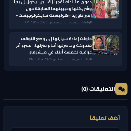
دعوى متبادلة تفجر نزاعًا بين نيكول لي بيرا
وشريكتها وحبيبتهما السابقة حول
إمبراطورية «هوليستك سايكولوجيست»
الولايات المتحدة · 6 أغسطس 2026 — 7:20 AM
حاولت إعادة سيارتها إلى وضع التوقف
فتحركت وحاصرتها أمام منزلها.. مصرع أم
عراقية لخمسة أبناء في ميشيغان
الجالية العربية · 5 أغسطس 2026 — 1:50 PM
التعليقات (0)
أضف تعليقاً