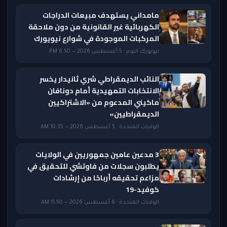
مامداني يستهدف مبيعات الدراجات
الكهربائية غير القانونية من دون ملاحقة
المركبات الموجودة في شوارع نيويورك
نيويورك اليوم · 5 أغسطس 2026 — 6:50 PM
النائب الديمقراطي شري ثانيدار يخسر
الانتخابات التمهيدية أمام دونافان
ماكيني المدعوم من «الاشتراكيين
الديمقراطيين»
الولايات المتحدة · 5 أغسطس 2026 — 10:35 AM
3 مدعين عامين جمهوريين في الولايات
يطلبون سجلات من فاوتشي للتحقيق في
مزاعم تحقيقه أرباحًا من إرشادات
كوفيد-19
الولايات المتحدة · 6 أغسطس 2026 — 11:50 AM