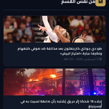
من نفس القسم
طرد دي جوناي كارينغتون بعد مخالفة ضد صوفي كننغهام
ونشرها عبارة «امتياز البيض»
9 أغسطس 2026 — 1:05 AM
إجلاء 16 شخصًا إثر حريق يُشتبه بأن صاعقة تسببت به في
أوسينينغ