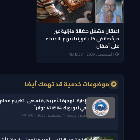
اعتقال مشغّل حضانة منزلية غير
مرخّصة في كاليفورنيا بتهم الاعتداء
على أطفال
7 أغسطس 2026 — 12:36 AM
موضوعات خدمية قد تهمك أيضًا
إدارة الهجرة الأمريكية تسعى لتغريم محامٍ
في نيويورك 470584 دولاراً
هجرة ولجوء · 1 أغسطس 2026 — 7:10 PM
ابتداءً من الاثنين.. أمريكا تجعل «ضمان تأشي