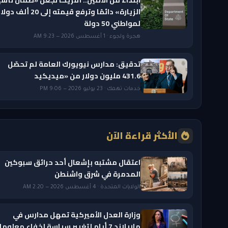
الزيارة» دائمًا وترفع قيمته إلى 20 ألف دول
لمواطني 50 دولة
هجرة ولجوء · 1 أغسطس 2026 — 9:23 AM
تدقيق: مدارس نيويورك العامة لم تحصّل
431.6 مليون دولار من «ميديكيد
خدمات تهمك · 23 يوليو 2026 — 9:06 PM
الأكثر قراءة الآن
اعتقال مشتبه بإشعال أحد حرائق سبوكين
المدمرة في شرق واشنطن
الولايات المتحدة · 4 أغسطس 2026 — 2:20 AM
وزارة العدل الأميركية تمهل مدارس في
ماريلاند 7 أيام لتغيير سياسة إخفاء معلوم