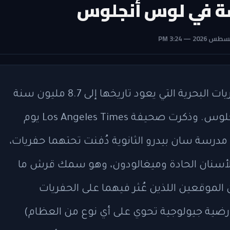
ة في لوس أنجلوس
تمكن الخبراء من اكتشاف الآلاف من الحفريات البحرية التي يعود تاريخها إلى 8.7 مليون سنة
مضت تحت مدرسة ثانوية جنوب لوس أنجلوس. وذكرت صحيفة Los Angeles Times يوم
درسة سان بيدرو الثانوية دُفنت تحتهما حفريات،
أسنان الحادة وميغالودون، وهو سمك قرش ما
 الموقعين اللذين عُثر فيهما على الحفريات
ية جيولوجية تحوي على أي نوع من العظام)