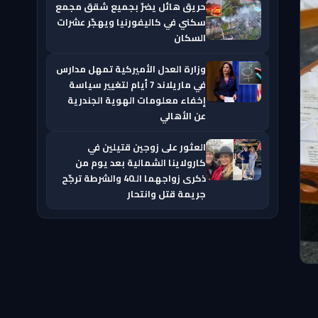
حريق هائل يضرّ بجميع شقق مجمع
سكني في كاليفورنيا ويهجّر عشرات
السكان
وزارة العدل الأميركية تمهل مدارس
في ماريلاند 7 أيام لتغيير سياسة
إخفاء معلومات الهوية الجندرية
عن الأهالي
العثور على زوجين قتيلين في
كارولاينا الشمالية بعد يوم من
ذكرى زواجهما الـ40 والشرطة ترجّح
جريمة قتل وانتحار