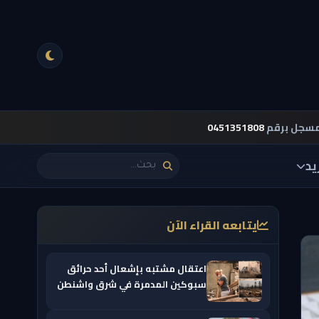
مسجل برقم
0451351808
يد
يتابعه القراء الآن
اعتقال مشتبه بإشعال أحد حرائق
سبوكين المدمرة في شرق واشنطن