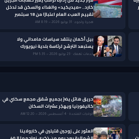
ار
كارد.. «ميديكيد» والغذاء والسكن قد تدخل
تقييم العبء العام اعتبارًا من 18 سبتمبر
هجرة ولجوء · 31 يوليو 2026 — 8:19 AM
بيل أكمان ينتقد سياسات مامداني ولا
يستبعد الترشح لرئاسة بلدية نيويورك
خدمات تهمك · 23 يوليو 2026 — 5:35 PM
حريق هائل يضرّ بجميع شقق مجمع سكني في
كاليفورنيا ويهجّر عشرات السكان
الولايات المتحدة · 4 أغسطس 2026 — 12:20 AM
العثور على زوجين قتيلين في كارولاينا
ات
الشمالية بعد يوم من ذكرى زواجهما الـ40