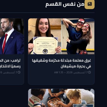
من نفس القسم
غرق معلمة مبتدئة مكرّمة وشقيقها
ترامب: من الم
في بحيرة ميشيغان
رسميًا لانتخابات 
7 أغسطس 2026 — 1:35 AM
7 أغسطس 2026 — 1:20 AM