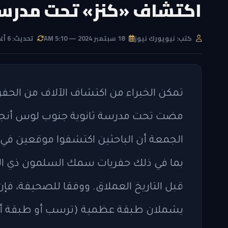
اكتشاف «كنز» تحت مدرس
كتب: نيويورك نيوز
18 سبتمبر 2024 — 5:10 AM
تحديث: 6 أغسطس 2026 — 3:24 PM
الجمعة أن الباحثين اكتشفوا موقعين في م
بما في ذلك حفريات سمك السلمون ذي ال
قبل التاريخ العملاق. ووفقا للصحيفة، فإن
يشملان طبقة عظمية (ترسب أو طبقة أرض