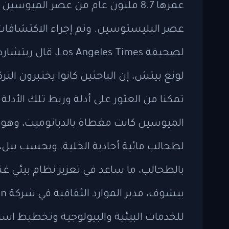
لصحيفة geles Times
لونغ بيتش، إن الباحثين كانوا يختبرون الت
تمكنا من العثور على أدلة وربط تلك الأد
الميوسين كانت مغطاة بالدياتوميت، وهو 
لطحالب مائية أحادية الخلية. وبحسب بيل، 
بالطحالب، ما ساعد في تعزيز نظام بيئي غني
للخدمات البيئية والبيولوجية وتخطيط است