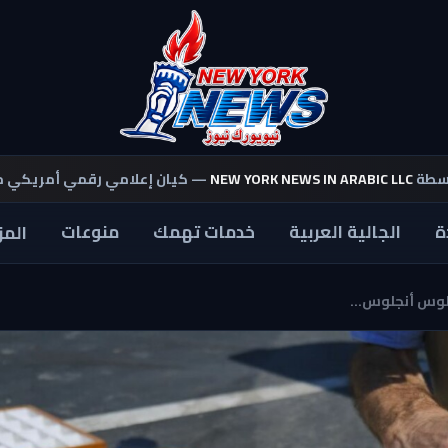
اسطة
NEW YORK NEWS IN ARABIC LLC
— كيان إعلامي رقمي أمريكي 
ة
الجالية العربية
خدمات تهمك
منوعات
المز
وس أنجلوس...