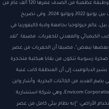
عمرها 8.7 مليون عام من عصر الميوسين وطبقة عظمية من الصدف عمرها 120 ألف عام من
عصر البليستوسين. وتم إجراء الاكتشافات بين يونيو 2022 ويوليو 2024. وفي تصريح
Los An، قال ريتشارد بيل، عالم جيولوجيا بجامعة ولاية كاليفورنيا في
ركيب الكيميائي والمعدني للحفريات. مضيفا: "لقد
لة بعضها ببعض"، مضيفا أن الحفريات من عصر
صخرة رسوبية تتكون من بقايا هيكلية متحجرة
يشير الدياتوميت إلى أن المنطقة كانت غنية
 يضم العديد من الكائنات البحرية. وأشار واين
بيشوف، مدير الموارد الثقافية في شركة Envicom Corporation، وهي شركة استشارية
خدام الأراضي: "إنه نظام بيئي كامل من عصر