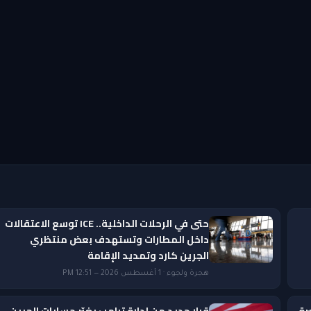
حتى في الرحلات الداخلية.. ICE توسع الاعتقالات
داخل المطارات وتستهدف بعض منتظري
الجرين كارد وتمديد الإقامة
هجرة ولجوء · 1 أغسطس 2026 — 12:51 PM
رة
قرار جديد من إدارة ترامب يغيّر حسابات الجرين