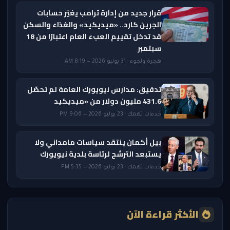
قرار جديد من إدارة ترامب يغيّر حسابات
الجرين كارد.. «ميديكيد» والغذاء والسكن
قد تدخل تقييم العبء العام اعتبارًا من 18
سبتمبر
هجرة ولجوء · 31 يوليو 2026 — 8:19 AM
تدقيق: مدارس نيويورك العامة لم تحصّل
431.6 مليون دولار من «ميديكيد
خدمات تهمك · 23 يوليو 2026 — 9:06 PM
بيل أكمان ينتقد سياسات مامداني ولا
يستبعد الترشح لرئاسة بلدية نيويورك
خدمات تهمك · 23 يوليو 2026 — 5:35 PM
الأكثر قراءة الآن