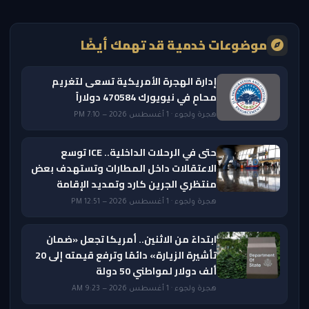
موضوعات خدمية قد تهمك أيضًا
إدارة الهجرة الأمريكية تسعى لتغريم
محامٍ في نيويورك 470584 دولاراً
هجرة ولجوء · 1 أغسطس 2026 — 7:10 PM
حتى في الرحلات الداخلية.. ICE توسع
الاعتقالات داخل المطارات وتستهدف بعض
منتظري الجرين كارد وتمديد الإقامة
هجرة ولجوء · 1 أغسطس 2026 — 12:51 PM
ابتداءً من الاثنين.. أمريكا تجعل «ضمان
تأشيرة الزيارة» دائمًا وترفع قيمته إلى 20
ألف دولار لمواطني 50 دولة
هجرة ولجوء · 1 أغسطس 2026 — 9:23 AM