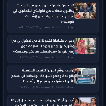
3 مدعين عامين جمهوريين في الولايات
يطلبون سجلات من فاوتشي للتحقيق في
مزاعم تحقيقه أرباحًا من إرشادات
كوفيد-19
الولايات المتحدة · 6 أغسطس 2026 — 11:50 AM
دعوى متبادلة تفجر نزاعًا بين نيكول لي بيرا
وشريكتها وحبيبتهما السابقة حول
إمبراطورية «هوليستك سايكولوجيست»
الولايات المتحدة · 6 أغسطس 2026 — 7:20 AM
ترامب يوقّع أمرين لتقييد الجنسية
بالولادة وحظر «سياحة الولادة»: لن نسمح
للأثرياء بشراء طريقهم إلى أمريكا
الولايات المتحدة · 6 أغسطس 2026 — 5:20 PM
أب من أوهايو يواجه عقوبة قد تصل إلى 18
عامًا بعد إطلاق النار على متهم بالاعتداء