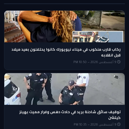
ركاب قارب منكوب في ميناء نيويورك كانوا يحتفلون بعيد ميلاد
قبل انقلابه
9 أغسطس 2026 — 10:50 PM
توقيف سائق شاحنة بريد في حادث دهس وفرار مميت بهيلز
كيتشن
9 أغسطس 2026 — 10:35 PM