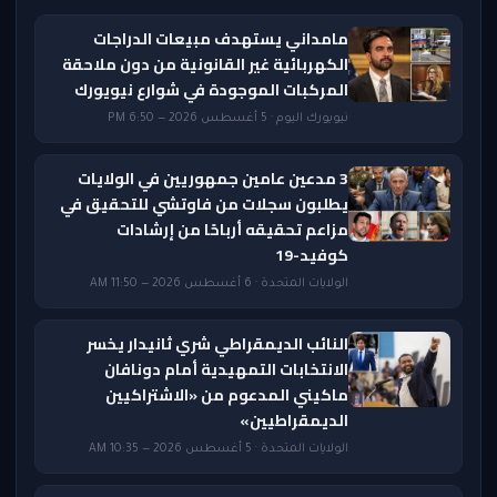
مامداني يستهدف مبيعات الدراجات
الكهربائية غير القانونية من دون ملاحقة
المركبات الموجودة في شوارع نيويورك
نيويورك اليوم · 5 أغسطس 2026 — 6:50 PM
3 مدعين عامين جمهوريين في الولايات
يطلبون سجلات من فاوتشي للتحقيق في
مزاعم تحقيقه أرباحًا من إرشادات
كوفيد-19
الولايات المتحدة · 6 أغسطس 2026 — 11:50 AM
النائب الديمقراطي شري ثانيدار يخسر
الانتخابات التمهيدية أمام دونافان
ماكيني المدعوم من «الاشتراكيين
الديمقراطيين»
الولايات المتحدة · 5 أغسطس 2026 — 10:35 AM