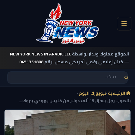
الموقع مملوك ويُدار بواسطة
NEW YORK NEWS IN ARABIC LLC
— كيان إعلامي رقمي أمريكي مسجل برقم
0451351808
الرئيسية
›
نيويورك اليوم
›
بالصور.. رجل يسرق 15 ألف دولار من كنيس يهودي ببروك...