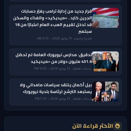
قرار جديد من إدارة ترامب يغيّر حسابات
الجرين كارد.. «ميديكيد» والغذاء والسكن
قد تدخل تقييم العبء العام اعتبارًا من 18
سبتمبر
هجرة ولجوء · 31 يوليو 2026 — 8:19 AM
تدقيق: مدارس نيويورك العامة لم تحصّل
431.6 مليون دولار من «ميديكيد
خدمات تهمك · 23 يوليو 2026 — 9:06 PM
بيل أكمان ينتقد سياسات مامداني ولا
يستبعد الترشح لرئاسة بلدية نيويورك
خدمات تهمك · 23 يوليو 2026 — 5:35 PM
الأكثر قراءة الآن