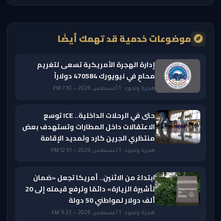
موضوعات خدمية قد تهمك أيضًا
إدارة الهجرة الأمريكية تسعى لتغريم
محامٍ في نيويورك 470584 دولاراً
هجرة ولجوء · 1 أغسطس 2026 — 7:10 PM
حتى في الرحلات الداخلية.. ICE توسع
الاعتقالات داخل المطارات وتستهدف بعض
منتظري الجرين كارد وتمديد الإقامة
هجرة ولجوء · 1 أغسطس 2026 — 12:51 PM
ابتداءً من الاثنين.. أمريكا تجعل «ضمان
تأشيرة الزيارة» دائمًا وترفع قيمته إلى 20
ألف دولار لمواطني 50 دولة
هجرة ولجوء · 1 أغسطس 2026 — 9:23 AM