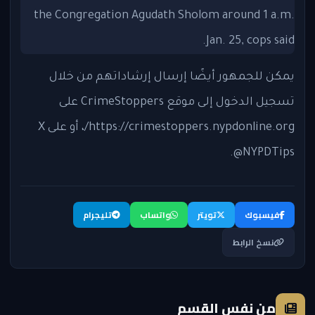
يمكن للجمهور أيضًا إرسال إرشاداتهم من خلال
تسجيل الدخول إلى موقع CrimeStoppers على
https://crimestoppers.nypdonline.org/، أو على X
@NYPDTips.
فيسبوك
تويتر
واتساب
تليجرام
نسخ الرابط
من نفس القسم