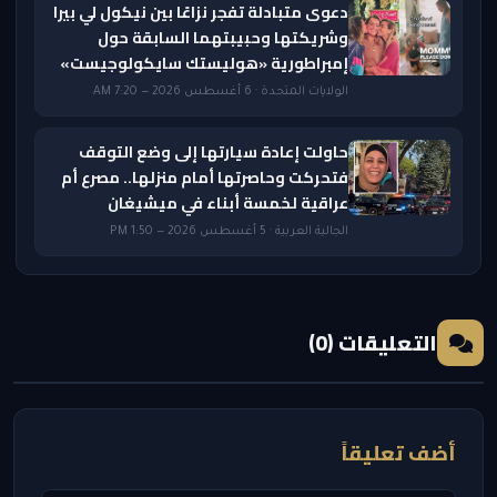
دعوى متبادلة تفجر نزاعًا بين نيكول لي بيرا
وشريكتها وحبيبتهما السابقة حول
إمبراطورية «هوليستك سايكولوجيست»
الولايات المتحدة · 6 أغسطس 2026 — 7:20 AM
حاولت إعادة سيارتها إلى وضع التوقف
فتحركت وحاصرتها أمام منزلها.. مصرع أم
عراقية لخمسة أبناء في ميشيغان
الجالية العربية · 5 أغسطس 2026 — 1:50 PM
التعليقات (0)
أضف تعليقاً