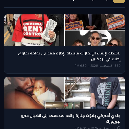
ناشطة لإلغاء الإيجارات مرتبطة بإدارة ممداني تواجه دعاوى
إخلاء في بروكلين
8 أغسطس 2026 — 6:50 PM
جندي أميركي يفوّت جنازة والده بعد دفعه إلى قضبان مترو
نيويورك
8 أغسطس 2026 — 6:05 PM