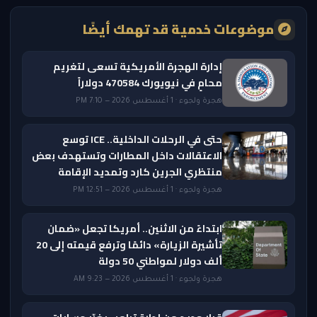
موضوعات خدمية قد تهمك أيضًا
إدارة الهجرة الأمريكية تسعى لتغريم
محامٍ في نيويورك 470584 دولاراً
هجرة ولجوء · 1 أغسطس 2026 — 7:10 PM
حتى في الرحلات الداخلية.. ICE توسع
الاعتقالات داخل المطارات وتستهدف بعض
منتظري الجرين كارد وتمديد الإقامة
هجرة ولجوء · 1 أغسطس 2026 — 12:51 PM
ابتداءً من الاثنين.. أمريكا تجعل «ضمان
تأشيرة الزيارة» دائمًا وترفع قيمته إلى 20
ألف دولار لمواطني 50 دولة
هجرة ولجوء · 1 أغسطس 2026 — 9:23 AM