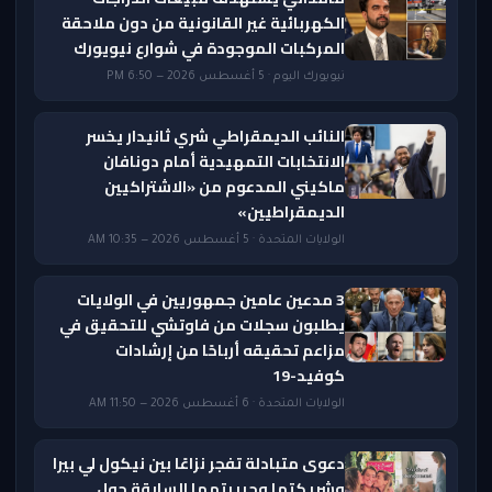
الكهربائية غير القانونية من دون ملاحقة
المركبات الموجودة في شوارع نيويورك
نيويورك اليوم · 5 أغسطس 2026 — 6:50 PM
النائب الديمقراطي شري ثانيدار يخسر
الانتخابات التمهيدية أمام دونافان
ماكيني المدعوم من «الاشتراكيين
الديمقراطيين»
الولايات المتحدة · 5 أغسطس 2026 — 10:35 AM
3 مدعين عامين جمهوريين في الولايات
يطلبون سجلات من فاوتشي للتحقيق في
مزاعم تحقيقه أرباحًا من إرشادات
كوفيد-19
الولايات المتحدة · 6 أغسطس 2026 — 11:50 AM
دعوى متبادلة تفجر نزاعًا بين نيكول لي بيرا
وشريكتها وحبيبتهما السابقة حول