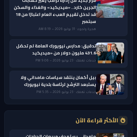
قرار جديد من إدارة ترامب يغيّر حسابات
الجرين كارد.. «ميديكيد» والغذاء والسكن
قد تدخل تقييم العبء العام اعتبارًا من 18
سبتمبر
هجرة ولجوء · 31 يوليو 2026 — 8:19 AM
تدقيق: مدارس نيويورك العامة لم تحصّل
431.6 مليون دولار من «ميديكيد
خدمات تهمك · 23 يوليو 2026 — 9:06 PM
بيل أكمان ينتقد سياسات مامداني ولا
يستبعد الترشح لرئاسة بلدية نيويورك
خدمات تهمك · 23 يوليو 2026 — 5:35 PM
الأكثر قراءة الآن
مامداني يستهدف مبيعات الدراجات