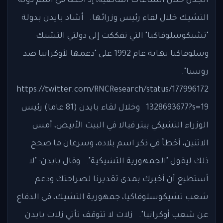
الجدل خلال الساعات الماضية، إذ أخطأ في اسم دولة
التشيك خلال لقاء رئيس وزرائها. أشاد بايدن بدولة
"تشيكوسلوفاكيا" التي تفككت إلى دولتي التشيك
وسلوفاكيا نهاية عام 1992 على "دعمها لأوكرانيا ضد
روسيا".
https://twitter.com/RNCResearch/status/177996172
1328693677?s=19 وخلال لقاء بايدن (81 عاما) رئيس
الوزراء التشيكي بيتر فيالا في البيت الأبيض، أمس
الاثنين، أخطأ في ذكر اسم بلاده، وسرعان ما صحح
ذلك ليقول "الجمهورية التشيكية". وقال بايدن: "لا
أستطيع أن أخبرك بمدى تقديرنا لصراحتك ودعم
شعب تشيكوسلوفاكيا، جمهورية التشيك، في الدفاع
عن شعب أوكرانيا". زلات لا تتوقف تأتي زلات بايدن