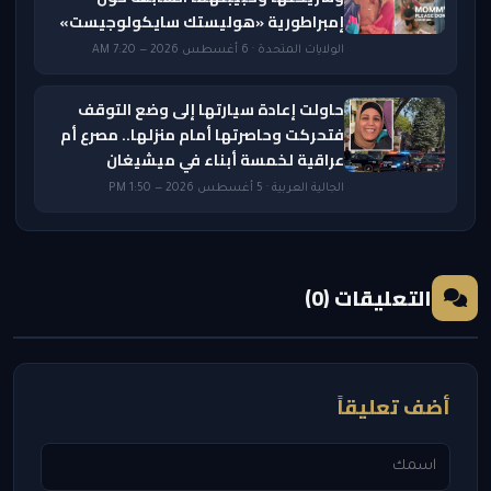
إمبراطورية «هوليستك سايكولوجيست»
الولايات المتحدة · 6 أغسطس 2026 — 7:20 AM
حاولت إعادة سيارتها إلى وضع التوقف
فتحركت وحاصرتها أمام منزلها.. مصرع أم
عراقية لخمسة أبناء في ميشيغان
الجالية العربية · 5 أغسطس 2026 — 1:50 PM
التعليقات (0)
أضف تعليقاً