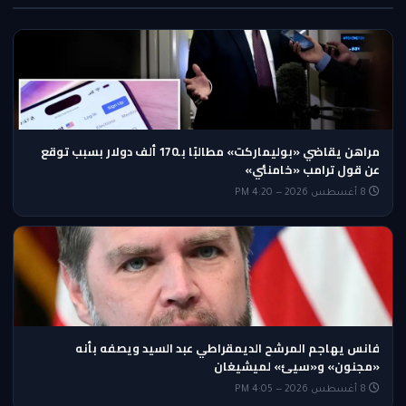
مراهن يقاضي «بوليماركت» مطالبًا بـ170 ألف دولار بسبب توقع
عن قول ترامب «خامنئي»
8 أغسطس 2026 — 4:20 PM
فانس يهاجم المرشح الديمقراطي عبد السيد ويصفه بأنه
«مجنون» و«سيئ» لميشيغان
8 أغسطس 2026 — 4:05 PM