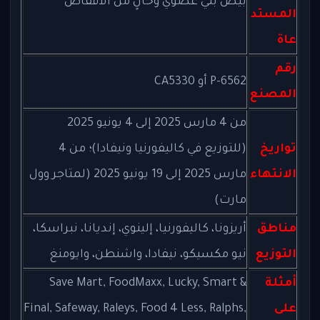
بيض بني عضوي وخالٍ من الأقفاص
المستد
عاة
رقم
P-6562 أو CA5330
المصنع
من 4 مارس 2025 إلى 4 يونيو 2025
تواريخ
(للتوزيع في كاليفورنيا ونيفادا)؛ من 4
الانتهاء
مارس 2025 إلى 19 يونيو 2025 (لمتاجر وول
مارت)
مناطق
أريزونا، كاليفورنيا، إلينوي، إنديانا، نبراسكا،
التوزيع
نيو مكسيكو، نيفادا، واشنطن، وايومنغ
أمثلة
Save Mart, FoodMaxx, Lucky, Smart &
على
Final, Safeway, Raleys, Food 4 Less, Ralphs,