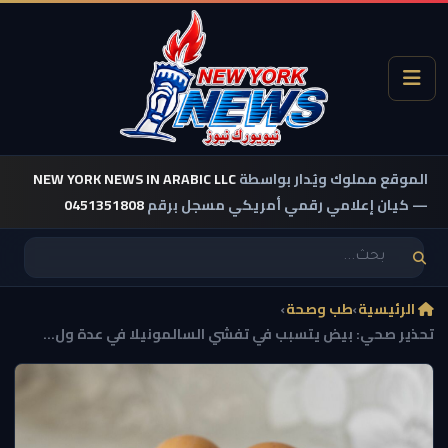
الموقع مملوك ويُدار بواسطة
NEW YORK NEWS IN ARABIC LLC
— كيان إعلامي رقمي أمريكي مسجل برقم
0451351808
الرئيسية
›
طب وصحة
›
تحذير صحي: بيض يتسبب في تفشي السالمونيلا في عدة ول...