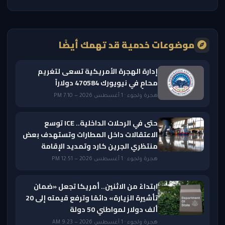
موضوعات خدمية قد تهمك أيضًا
إدارة الهجرة الأمريكية تسعى لتغريم
محامٍ في نيويورك 470584 دولاراً
هجرة ولجوء · 1 أغسطس 2026 — 7:10 PM
حتى في الرحلات الداخلية.. ICE توسع
الاعتقالات داخل المطارات وتستهدف بعض
منتظري الجرين كارد وتمديد الإقامة
هجرة ولجوء · 1 أغسطس 2026 — 12:51 PM
ابتداءً من الاثنين.. أمريكا تجعل «ضمان
تأشيرة الزيارة» دائمًا وترفع قيمته إلى 20
ألف دولار لمواطني 50 دولة
هجرة ولجوء · 1 أغسطس 2026 — 9:23 AM