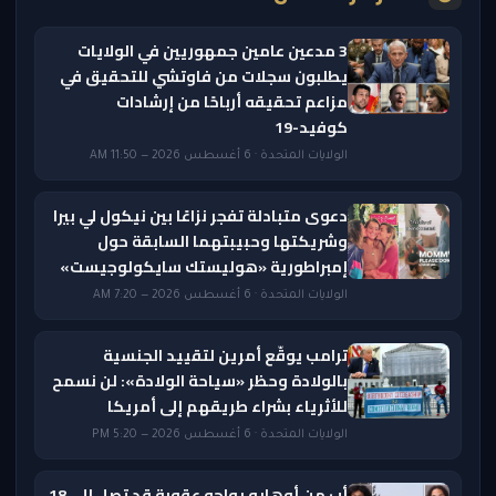
3 مدعين عامين جمهوريين في الولايات
يطلبون سجلات من فاوتشي للتحقيق في
مزاعم تحقيقه أرباحًا من إرشادات
كوفيد-19
الولايات المتحدة · 6 أغسطس 2026 — 11:50 AM
دعوى متبادلة تفجر نزاعًا بين نيكول لي بيرا
وشريكتها وحبيبتهما السابقة حول
إمبراطورية «هوليستك سايكولوجيست»
الولايات المتحدة · 6 أغسطس 2026 — 7:20 AM
ترامب يوقّع أمرين لتقييد الجنسية
بالولادة وحظر «سياحة الولادة»: لن نسمح
للأثرياء بشراء طريقهم إلى أمريكا
الولايات المتحدة · 6 أغسطس 2026 — 5:20 PM
أب من أوهايو يواجه عقوبة قد تصل إلى 18