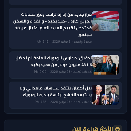
قرار جديد من إدارة ترامب يغيّر حسابات
الجرين كارد.. «ميديكيد» والغذاء والسكن
قد تدخل تقييم العبء العام اعتبارًا من 18
سبتمبر
هجرة ولجوء · 31 يوليو 2026 — 8:19 AM
تدقيق: مدارس نيويورك العامة لم تحصّل
431.6 مليون دولار من «ميديكيد
خدمات تهمك · 23 يوليو 2026 — 9:06 PM
بيل أكمان ينتقد سياسات مامداني ولا
يستبعد الترشح لرئاسة بلدية نيويورك
خدمات تهمك · 23 يوليو 2026 — 5:35 PM
الأكثر قراءة الآن