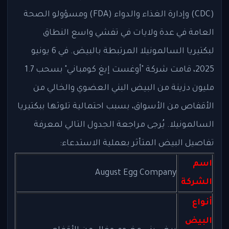
(CDC) وإدارة الغذاء والدواء (FDA) ومسؤولو الصحة
العامة في عدة ولايات في تفشي واسع النطاق
لبكتيريا السالمونيلا المرتبطة بالبيض. في 6 يونيو
2025، قامت شركة "أوغست إيغ كومباني" بسحب 1.7
مليون دزينة من البيض البني العضوي والخالي من
الأقفاص من الأسواق، بسبب احتمالية تلوثها ببكتيريا
السالمونيلا. يُرجى مراجعة الجدول التالي لمعرفة
تفاصيل البيض المتأثر بعملية الاستدعاء:
اسم
August Egg Company
الشركة
أنواع
البيض