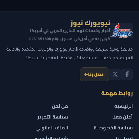
نيويورك نيوز
أخبار وخدمات تهم القارئ العربي في أمريكا
كيان إعلامي أمريكي مسجل برقم 0451351808
متابعة يومية سريعة وواضحة لأخبار نيويورك والولايات المتحدة والجالية
العربية، مع خدمات عملية ودلائل مفيدة بلغة عربية بسيطة.
اتصل بنا
روابط مهمة
الرئيسية
من نحن
أعلن معنا
سياسة التحرير
سياسة الخصوصية
الملف القانوني
اتصل بنا
شهادة التأسيس