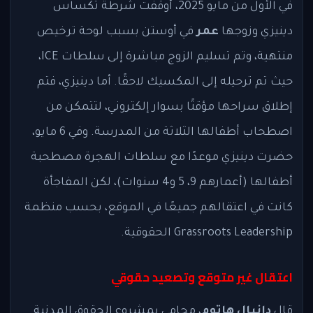
في الأول من مايو 2025، أوقفت شرطة تكساس
دينيزي وزوجها
عمر
في أوستن بسبب لوحة ترخيص
منتهية، وتم تسليم الزوج مباشرة إلى سلطات ICE،
حيث تم ترحيله إلى المكسيك لاحقًا. أما دينيزي، فتم
إطلاق سراحها مؤقتًا بسوار إلكتروني، لتتمكن من
اصطحاب أطفالها الثلاثة من المدرسة. وفي 6 مايو،
حضرت دينيزي موعدًا مع سلطات الهجرة مصطحبة
أطفالها (أعمارهم 9، 5 و4 سنوات)، لكن المفاجأة
كانت في اعتقالهم جميعًا في الموقع، بحسب منظمة
Grassroots Leadership الحقوقية.
اعتقال غير متوقع وتصعيد حقوقي
قال
دانيال هاتوم
، محامي بمشروع الحقوق المدنية