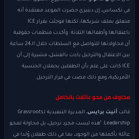
في تكساس، إن دينيزي حضرت الموعد معتقدة أنه
متعلق بملف شريكها، لكنها فوجئت بقرار ICE
باعتقالها وأطفالها الثلاثة. وأكدت منظمات حقوقية
أن محاولاتها للتواصل مع السلطات خلال الـ24 ساعة
بين الاعتقال والترحيل باءت بالفشل، مشيرة إلى أن
ICE كانت على علم بأن الطفلين يحملان الجنسية
الأمريكية، ومع ذلك مضت في قرار الترحيل.
مخاوف من محو عائلات بالكامل
قالت
أنيت برايس
، المديرة التنفيذية لـGrassroots
Leadership: "هذه ليست مجرد ترحيل، بل محاولة لمحو
عائلة بأكملها من الوجود، بما في ذلك طفلان وُلدا في