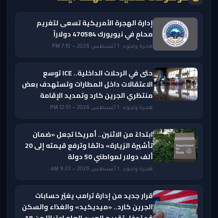
إدارة الهجرة الأمريكية تسعى لتغريم
محامٍ في نيويورك 470584 دولاراً
هجرة ولجوء · 1 أغسطس 2026 — 7:10 PM
حتى في الرحلات الداخلية.. ICE توسع
الاعتقالات داخل المطارات وتستهدف بعض
منتظري الجرين كارد وتمديد الإقامة
هجرة ولجوء · 1 أغسطس 2026 — 12:51 PM
ابتداءً من الاثنين.. أمريكا تجعل «ضمان
تأشيرة الزيارة» دائمًا وترفع قيمته إلى 20
ألف دولار لمواطني 50 دولة
هجرة ولجوء · 1 أغسطس 2026 — 9:23 AM
قرار جديد من إدارة ترامب يغيّر حسابات
الجرين كارد.. «ميديكيد» والغذاء والسكن