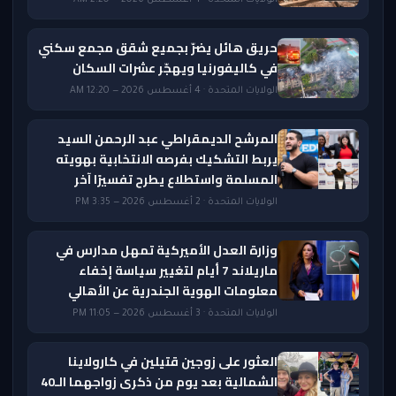
الولايات المتحدة · 4 أغسطس 2026 — 2:20 AM
حريق هائل يضرّ بجميع شقق مجمع سكني
في كاليفورنيا ويهجّر عشرات السكان
الولايات المتحدة · 4 أغسطس 2026 — 12:20 AM
المرشح الديمقراطي عبد الرحمن السيد
يربط التشكيك بفرصه الانتخابية بهويته
المسلمة واستطلاع يطرح تفسيرًا آخر
الولايات المتحدة · 2 أغسطس 2026 — 3:35 PM
وزارة العدل الأميركية تمهل مدارس في
ماريلاند 7 أيام لتغيير سياسة إخفاء
معلومات الهوية الجندرية عن الأهالي
الولايات المتحدة · 3 أغسطس 2026 — 11:05 PM
العثور على زوجين قتيلين في كارولاينا
الشمالية بعد يوم من ذكرى زواجهما الـ40