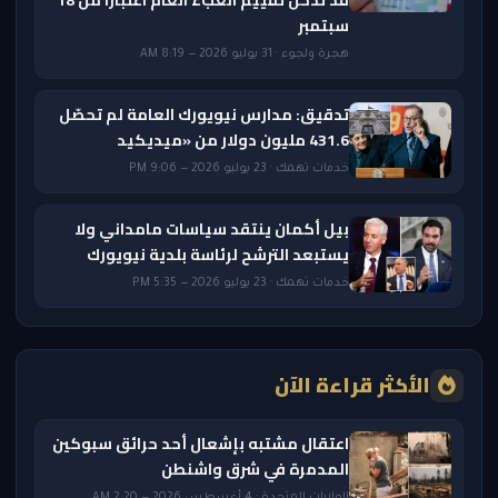
قد تدخل تقييم العبء العام اعتبارًا من 18
سبتمبر
هجرة ولجوء · 31 يوليو 2026 — 8:19 AM
تدقيق: مدارس نيويورك العامة لم تحصّل
431.6 مليون دولار من «ميديكيد
خدمات تهمك · 23 يوليو 2026 — 9:06 PM
بيل أكمان ينتقد سياسات مامداني ولا
يستبعد الترشح لرئاسة بلدية نيويورك
خدمات تهمك · 23 يوليو 2026 — 5:35 PM
الأكثر قراءة الآن
اعتقال مشتبه بإشعال أحد حرائق سبوكين
المدمرة في شرق واشنطن