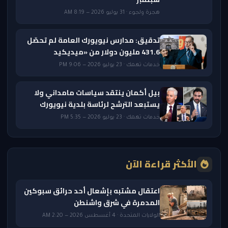
هجرة ولجوء · 31 يوليو 2026 — 8:19 AM
تدقيق: مدارس نيويورك العامة لم تحصّل
431.6 مليون دولار من «ميديكيد
خدمات تهمك · 23 يوليو 2026 — 9:06 PM
بيل أكمان ينتقد سياسات مامداني ولا
يستبعد الترشح لرئاسة بلدية نيويورك
خدمات تهمك · 23 يوليو 2026 — 5:35 PM
الأكثر قراءة الآن
اعتقال مشتبه بإشعال أحد حرائق سبوكين
المدمرة في شرق واشنطن
الولايات المتحدة · 4 أغسطس 2026 — 2:20 AM