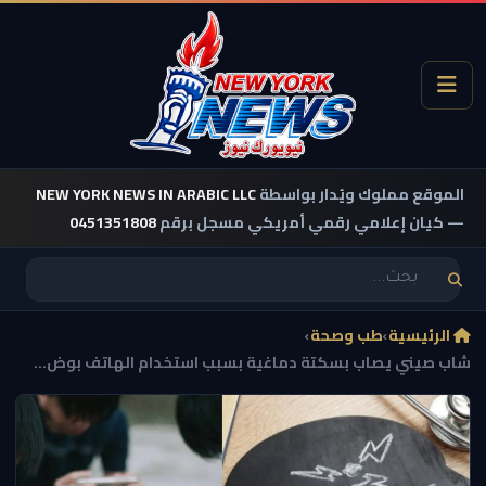
الموقع مملوك ويُدار بواسطة
NEW YORK NEWS IN ARABIC LLC
— كيان إعلامي رقمي أمريكي مسجل برقم
0451351808
الرئيسية
›
طب وصحة
›
شاب صيني يصاب بسكتة دماغية بسبب استخدام الهاتف بوض...