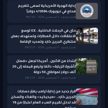
إدارة الهجرة الأمريكية تسعى لتغريم
محامٍ في نيويورك 470584 دولاراً
هجرة ولجوء · 1 أغسطس 2026 — 7:10 PM
حتى في الرحلات الداخلية.. ICE توسع
الاعتقالات داخل المطارات وتستهدف بعض
منتظري الجرين كارد وتمديد الإقامة
هجرة ولجوء · 1 أغسطس 2026 — 12:51 PM
ابتداءً من الاثنين.. أمريكا تجعل «ضمان
تأشيرة الزيارة» دائمًا وترفع قيمته إلى 20
ألف دولار لمواطني 50 دولة
هجرة ولجوء · 1 أغسطس 2026 — 9:23 AM
قرار جديد من إدارة ترامب يغيّر حسابات
الجرين كارد.. «ميديكيد» والغذاء والسكن
قد تدخل تقييم العبء العام اعتبارًا من 18
سبتمبر