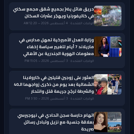
حريق هائل يضرّ بجميع شقق مجمع سكني
في كاليفورنيا ويهجّر عشرات السكان
الولايات المتحدة · 4 أغسطس 2026 — 12:20 AM
وزارة العدل الأميركية تمهل مدارس في
ماريلاند 7 أيام لتغيير سياسة إخفاء
معلومات الهوية الجندرية عن الأهالي
الولايات المتحدة · 3 أغسطس 2026 — 11:05 PM
العثور على زوجين قتيلين في كارولاينا
الشمالية بعد يوم من ذكرى زواجهما الـ40
والشرطة ترجّح جريمة قتل وانتحار
الولايات المتحدة · 3 أغسطس 2026 — 3:50 PM
اتهام حارسة سجن اتحادي في نيوجيرسي
بعلاقة جنسية مع نزيل وتبادل رسائل
صريحة