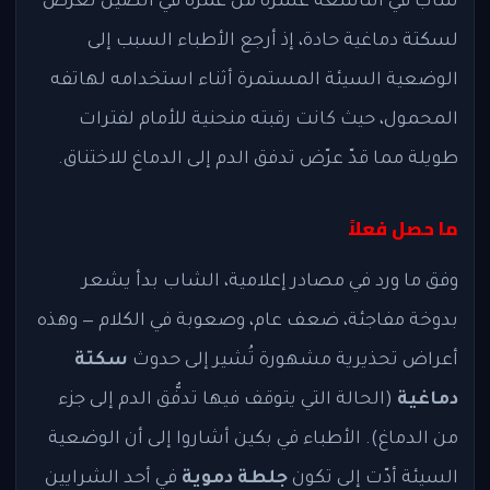
شاب في التاسعة عشرة من عمره في الصين تعرَّض
لسكتة دماغية حادة، إذ أرجع الأطباء السبب إلى
الوضعية السيئة المستمرة أثناء استخدامه لهاتفه
المحمول، حيث كانت رقبته منحنية للأمام لفترات
طويلة مما قدّ عرّض تدفق الدم إلى الدماغ للاختناق.
ما حصل فعلاً
وفق ما ورد في مصادر إعلامية، الشاب بدأ يشعر
بدوخة مفاجئة، ضعف عام، وصعوبة في الكلام — وهذه
أعراض تحذيرية مشهورة تُشير إلى حدوث
سكتة
دماغية
(الحالة التي يتوقف فيها تدفُّق الدم إلى جزء
من الدماغ). الأطباء في بكين أشاروا إلى أن الوضعية
السيئة أدّت إلى تكون
جلطة دموية
في أحد الشرايين