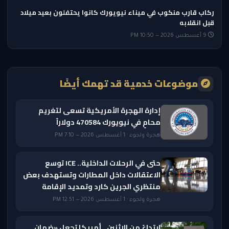
ركاب قارب منكوب في ميناء نيويورك كانوا يحتفلون بعيد ميلاد
قبل انقلابه
9 أغسطس 2026 — 10:50 PM
موضوعات خدمية قد تهمك أيضًا
إدارة الهجرة الأمريكية تسعى لتغريم
محامٍ في نيويورك 470584 دولاراً
هجرة ولجوء · 1 أغسطس 2026 — 7:10 PM
حتى في الرحلات الداخلية.. ICE توسع
الاعتقالات داخل المطارات وتستهدف بعض
منتظري الجرين كارد وتمديد الإقامة
هجرة ولجوء · 1 أغسطس 2026 — 12:51 PM
ابتداءً من الاثنين.. أمريكا تجعل «ضمان