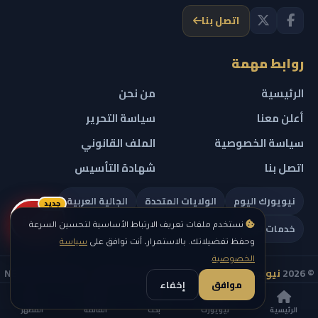
اتصل بنا
روابط مهمة
الرئيسية
من نحن
أعلن معنا
سياسة التحرير
سياسة الخصوصية
الملف القانوني
اتصل بنا
شهادة التأسيس
نيويورك اليوم
الولايات المتحدة
الجالية العربية
جديد
ريلز
خدمات تهمك
نستخدم ملفات تعريف الارتباط الأساسية لتحسين السرعة
وحفظ تفضيلاتك. بالاستمرار، أنت توافق على
سياسة
الخصوصية
.
© 2026
نيويورك نيوز
— جميع الحقوق محفوظة — NEW YORK NEWS
موافق
إخفاء
IN ARABIC LLC — رقم التسجيل 0451351808
الرئيسية
نيويورك
بحث
القائمة
المظهر