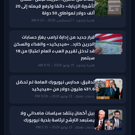
تأشيرة الزيارة» دائمًا وترفع قيمته إلى 20
ألف دولار لمواطني 50 دولة
هجرة ولجوء · 1 أغسطس 2026 — 9:23 AM
قرار جديد من إدارة ترامب يغيّر حسابات
الجرين كارد.. «ميديكيد» والغذاء والسكن
قد تدخل تقييم العبء العام اعتبارًا من 18
سبتمبر
هجرة ولجوء · 31 يوليو 2026 — 8:19 AM
تدقيق: مدارس نيويورك العامة لم تحصّل
431.6 مليون دولار من «ميديكيد
خدمات تهمك · 23 يوليو 2026 — 9:06 PM
بيل أكمان ينتقد سياسات مامداني ولا
يستبعد الترشح لرئاسة بلدية نيويورك
خدمات تهمك · 23 يوليو 2026 — 5:35 PM