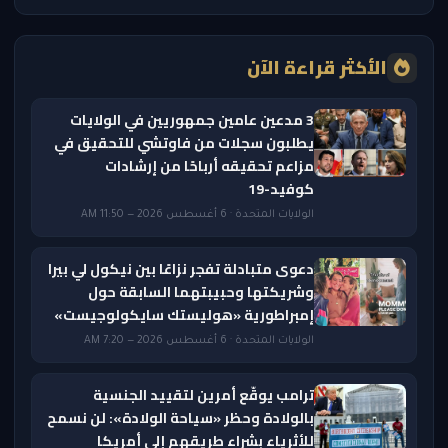
الأكثر قراءة الآن
3 مدعين عامين جمهوريين في الولايات
يطلبون سجلات من فاوتشي للتحقيق في
مزاعم تحقيقه أرباحًا من إرشادات
كوفيد-19
الولايات المتحدة · 6 أغسطس 2026 — 11:50 AM
دعوى متبادلة تفجر نزاعًا بين نيكول لي بيرا
وشريكتها وحبيبتهما السابقة حول
إمبراطورية «هوليستك سايكولوجيست»
الولايات المتحدة · 6 أغسطس 2026 — 7:20 AM
ترامب يوقّع أمرين لتقييد الجنسية
بالولادة وحظر «سياحة الولادة»: لن نسمح
للأثرياء بشراء طريقهم إلى أمريكا