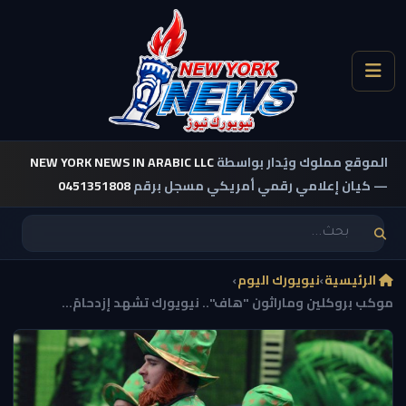
الموقع مملوك ويُدار بواسطة
NEW YORK NEWS IN ARABIC LLC
— كيان إعلامي رقمي أمريكي مسجل برقم
0451351808
الرئيسية
›
نيويورك اليوم
›
موكب بروكلين وماراثون "هاف".. نيويورك تشهد إزدحامً...