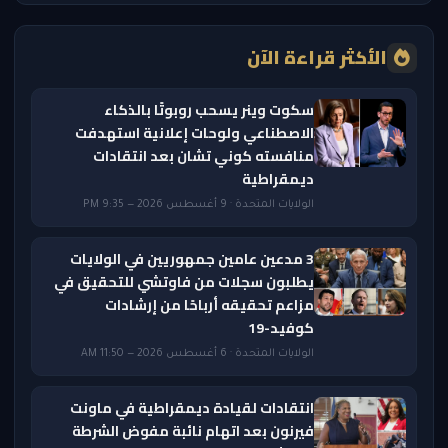
الأكثر قراءة الآن
سكوت وينر يسحب روبوتًا بالذكاء
الاصطناعي ولوحات إعلانية استهدفت
منافسته كوني تشان بعد انتقادات
ديمقراطية
الولايات المتحدة · 9 أغسطس 2026 — 9:35 PM
3 مدعين عامين جمهوريين في الولايات
يطلبون سجلات من فاوتشي للتحقيق في
مزاعم تحقيقه أرباحًا من إرشادات
كوفيد-19
الولايات المتحدة · 6 أغسطس 2026 — 11:50 AM
انتقادات لقيادة ديمقراطية في ماونت
فيرنون بعد اتهام نائبة مفوض الشرطة