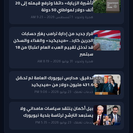
تأشيرة الزيارة» دائمًا وترفع قيمته إلى 20
ألف دولار لمواطني 50 دولة
هجرة ولجوء · 1 أغسطس 2026 — 9:23 AM
قرار جديد من إدارة ترامب يغيّر حسابات
الجرين كارد.. «ميديكيد» والغذاء والسكن
قد تدخل تقييم العبء العام اعتبارًا من 18
سبتمبر
هجرة ولجوء · 31 يوليو 2026 — 8:19 AM
تدقيق: مدارس نيويورك العامة لم تحصّل
431.6 مليون دولار من «ميديكيد
خدمات تهمك · 23 يوليو 2026 — 9:06 PM
بيل أكمان ينتقد سياسات مامداني ولا
يستبعد الترشح لرئاسة بلدية نيويورك
خدمات تهمك · 23 يوليو 2026 — 5:35 PM