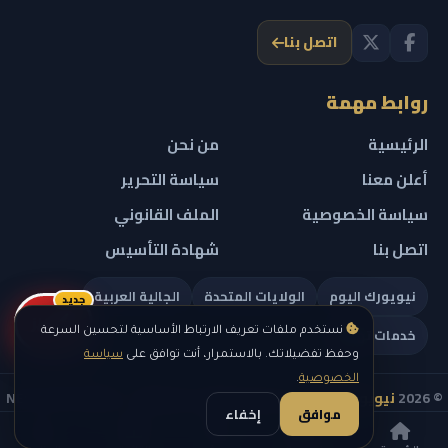
اتصل بنا
روابط مهمة
الرئيسية
من نحن
أعلن معنا
سياسة التحرير
سياسة الخصوصية
الملف القانوني
اتصل بنا
شهادة التأسيس
نيويورك اليوم
الولايات المتحدة
الجالية العربية
جديد
ريلز
خدمات تهمك
نستخدم ملفات تعريف الارتباط الأساسية لتحسين السرعة
وحفظ تفضيلاتك. بالاستمرار، أنت توافق على
سياسة
الخصوصية
.
© 2026
نيويورك نيوز
— جميع الحقوق محفوظة — NEW YORK NEWS
موافق
إخفاء
IN ARABIC LLC — رقم التسجيل 0451351808