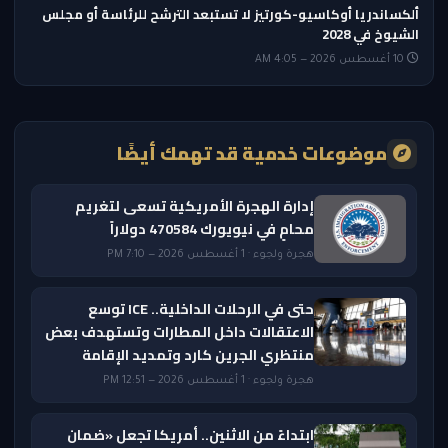
ألكساندريا أوكاسيو-كورتيز لا تستبعد الترشح للرئاسة أو مجلس
الشيوخ في 2028
10 أغسطس 2026 — 4:05 AM
موضوعات خدمية قد تهمك أيضًا
إدارة الهجرة الأمريكية تسعى لتغريم
محامٍ في نيويورك 470584 دولاراً
هجرة ولجوء · 1 أغسطس 2026 — 7:10 PM
حتى في الرحلات الداخلية.. ICE توسع
الاعتقالات داخل المطارات وتستهدف بعض
منتظري الجرين كارد وتمديد الإقامة
هجرة ولجوء · 1 أغسطس 2026 — 12:51 PM
ابتداءً من الاثنين.. أمريكا تجعل «ضمان