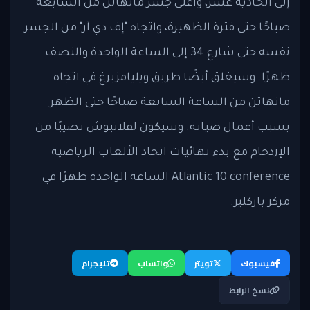
إلى الحادية عشر، وأعلى جسر مانهاتن من السابعة
صباحًا حتى فترة الظهيرة، واتجاه "إف دي آر" من الجسر
نفسه حتى شارع 34 إلى الساعة الواحدة والنصف
ظهرًا. وسيغلق أيضًا طريق ويليامزبرغ في اتجاه
مانهاتن من الساعة السابعة صباحًا حتى الظهر
بسبب أعمال صيانة. وسيكون لفلاتبوش نصيبًا من
الإزدحام مع بدء نهائيات اتحاد الألعاب الرياضية
Atlantic 10 conference الساعة الواحدة ظهرًا في
مركز باركليز.
فيسبوك
تويتر
واتساب
تليجرام
نسخ الرابط