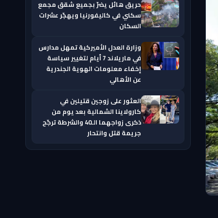
حريق هائل يضرّ بجميع شقق مجمع
سكني في كاليفورنيا ويهجّر عشرات
السكان
وزارة العدل الأميركية تمهل مدارس
في ماريلاند 7 أيام لتغيير سياسة
إخفاء معلومات الهوية الجندرية
عن الأهالي
العثور على زوجين قتيلين في
كارولاينا الشمالية بعد يوم من
ذكرى زواجهما الـ40 والشرطة ترجّح
جريمة قتل وانتحار