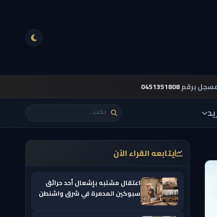
مسجل برقم
0451351808
يد
يتابعه القراء الآن
اعتقال مشتبه بإشعال أحد حرائق
سبوكين المدمرة في شرق واشنطن