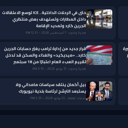
حتى في الرحلات الداخلية.. ICE توسع الاعتقالات
داخل المطارات وتستهدف بعض منتظري
الجرين كارد وتمديد الإقامة
هجرة ولجوء · 1 أغسطس 2026 — 12:51 PM
رة
قرار جديد من إدارة ترامب يغيّر حسابات الجرين
ار
كارد.. «ميديكيد» والغذاء والسكن قد تدخل
تقييم العبء العام اعتبارًا من 18 سبتمبر
هجرة ولجوء · 31 يوليو 2026 — 8:19 AM
بيل أكمان ينتقد سياسات مامداني ولا
يستبعد الترشح لرئاسة بلدية نيويورك
خدمات تهمك · 23 يوليو 2026 — 5:35 PM