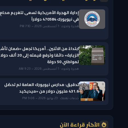
إدارة الهجرة الأمريكية تسعى لتغريم محامٍ
في نيويورك 470584 دولاراً
هجرة ولجوء · 1 أغسطس 2026 — 7:10 PM
ابتداءً من الاثنين.. أمريكا تجعل «ضمان تأشي
الزيارة» دائمًا وترفع قيمته إلى 20 ألف دول
لمواطني 50 دولة
هجرة ولجوء · 1 أغسطس 2026 — 9:23 AM
تدقيق: مدارس نيويورك العامة لم تحصّل
431.6 مليون دولار من «ميديكيد
خدمات تهمك · 23 يوليو 2026 — 9:06 PM
الأكثر قراءة الآن