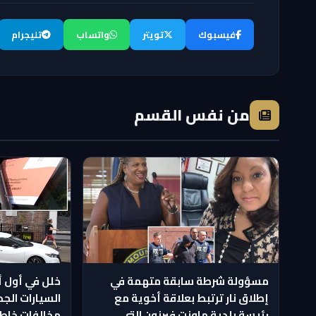
فيسبوك
تويتر
واتساب
تليجرام
من نفس القسم
مسؤولة شرطة سابقة متهمة في
خلل في أول أ
إطلاق نار ترتبط بعلاقة أخوية مع
السيارات الجد
رئيسة بلدية ماونت فيرنون التي
مخالفات خاطئة بقي