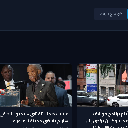
نسخ الرابط
يام برنامج مواقف
عائلات ضحايا تفشّي «ليجيونيلا» في
يد ببروكلين يؤدي إلى
هارلم تقاضي مدينة نيويورك
مة 65 دولارًا