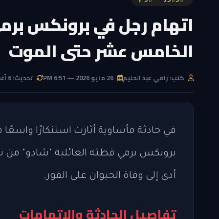
اتهام رجل في برونكس برم
الخامس عشر حتى الموت
كتب: رامي عبد الحليم
26 مايو 2026 — 6:51 PM
تحديث: 6 أغسطس 2026 — 6:57 AM
في حادثة مأساوية أثارت استنكارًا واسعًا
برونكس برمي قطته العائلية "شادو" من ن
أدى إلى وفاة الحيوان على الفور.
تفاصيل الحادثة والاتهامات