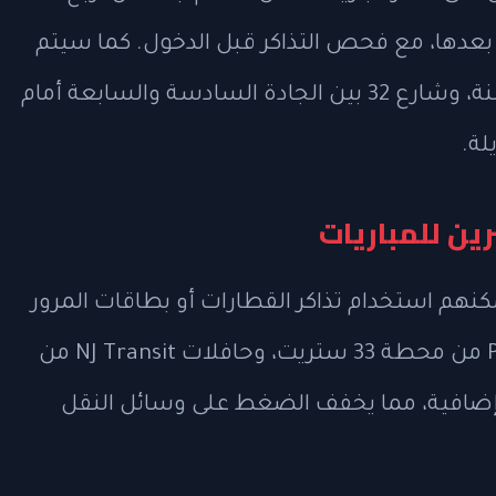
عدها، مع فحص التذاكر قبل الدخول. كما سيتم
إغلاق شارع 33 بين الجادة السادسة والثامنة، وشارع 32 بين الجادة السادسة والسابعة أمام
لة.
ين للمباريات
كنهم استخدام تذاكر القطارات أو بطاقات المرور
الخاصة بهم للسفر عبر خدمات قطار PATH من محطة 33 ستريت، وحافلات NJ Transit من
إضافية، مما يخفف الضغط على وسائل النقل