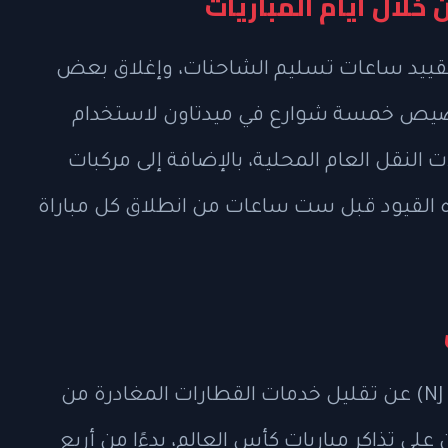
لال أيام المباريات
الخطة تحويل مؤقت لشارع 42، وتقييد ساعات تسليم الشاحنات، وإغلاق بعض
تخصيص خمسة شوارع في ميدتاون لاستخدام
لنقل العام المحلية، بالإضافة إلى مركبات
ه القيود قبل ست ساعات من انطلاق كل مباراة
أعلنت هيئة النقل في نيوجيرسي (NJ Transit) عن تقليل خدمات القطارات المغادرة من
تذاكر مباريات كأس العالم، بدءًا من أربع