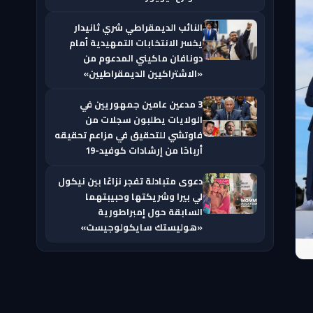
النائب الديمقراطي شري ثانيدار
يخسر الانتخابات التمهيدية أمام
دونافان ماكيني المدعوم من
«الاشتراكيين الديمقراطيين»
3 مدعين عامين جمهوريين في
الولايات يطلبون سجلات من
فاوتشي للتحقيق في مزاعم تحقيقه
أرباحًا من إرشادات كوفيد-19
دعوى متبادلة تفجر نزاعًا بين نيكول
لي بيرا وشريكتها وحبيبتهما
السابقة حول إمبراطورية
«هوليستك سايكولوجيست»