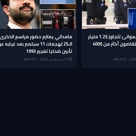
رواتب هيئة الموانئ تتجاوز $1.2 مليار
مامداني يعتزم حضور مراسم الذكرى
و20 موظفًا يتقاضون أكثر من $400
الـ25 لهجمات 11 سبتمبر بعد غيابه ع
تأبين ضحايا تفجير 1993
8 أغسطس 2026 — 9:05 AM