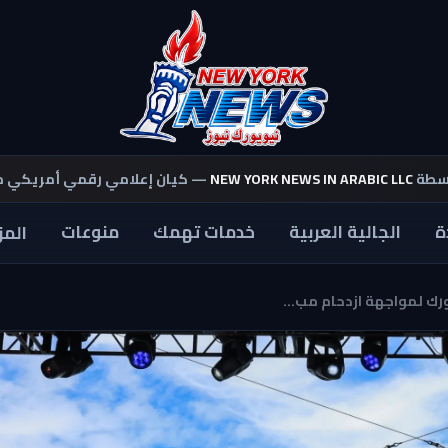
اسطة
NEW YORK NEWS IN ARABIC LLC
— كيان إعلامي رقمي أمريكي 
ة
الجالية العربية
خدمات تهمك
منوعات
المز
ك لمواجهة ازدحام مب...