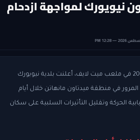
ن نيويورك لمواجهة ازدحام
مع اقتراب انطلاق مباريات كأس العالم 2026 في ملعب ميت لايف، أعلنت بلدية نيويورك
رور في منطقة ميدتاون مانهاتن خلال أيام
ابية الحركة وتقليل التأثيرات السلبية على سكان