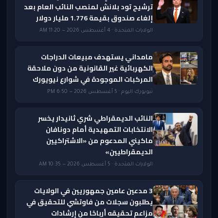
ترشيح تود بلانش لمنصب النائب العام بعد
إلغاء صندوق بقيمة 1.776 مليار دولار
الولايات المتحدة · 4 أغسطس 2026 — 11:20 AM
مامداني يستهدف مبيعات الدراجات
الكهربائية غير القانونية من دون ملاحقة
المركبات الموجودة في شوارع نيويورك
نيويورك اليوم · 5 أغسطس 2026 — 6:50 PM
النائب الديمقراطي شري ثانيدار يخسر
الانتخابات التمهيدية أمام دونافان
ماكيني المدعوم من «الاشتراكيين
الديمقراطيين»
الولايات المتحدة · 5 أغسطس 2026 — 10:35 AM
3 مدعين عامين جمهوريين في الولايات
يطلبون سجلات من فاوتشي للتحقيق في
مزاعم تحقيقه أرباحًا من إرشادات