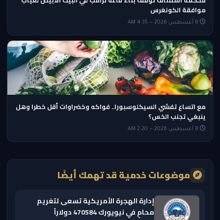
محكمة استئناف توقف بناء قاعة ترامب في البيت الأبيض لغياب
موافقة الكونغرس
8 أغسطس 2026 — 4:35 AM
مع اتساع تفشي السيكلوسبورا.. فواكه وخضراوات أقل خطرا وهل
ينبغي تجنب الخس؟
8 أغسطس 2026 — 2:20 AM
موضوعات خدمية قد تهمك أيضًا
إدارة الهجرة الأمريكية تسعى لتغريم
محامٍ في نيويورك 470584 دولاراً