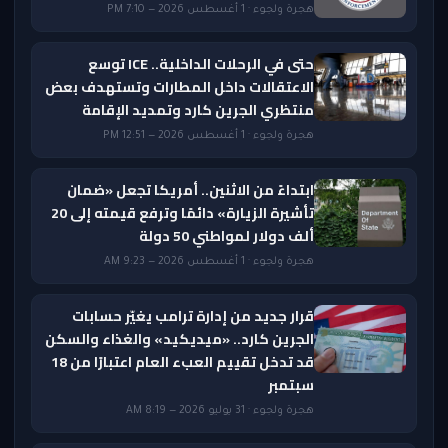
هجرة ولجوء · 1 أغسطس 2026 — 7:10 PM
حتى في الرحلات الداخلية.. ICE توسع
الاعتقالات داخل المطارات وتستهدف بعض
منتظري الجرين كارد وتمديد الإقامة
هجرة ولجوء · 1 أغسطس 2026 — 12:51 PM
ابتداءً من الاثنين.. أمريكا تجعل «ضمان
تأشيرة الزيارة» دائمًا وترفع قيمته إلى 20
ألف دولار لمواطني 50 دولة
هجرة ولجوء · 1 أغسطس 2026 — 9:23 AM
قرار جديد من إدارة ترامب يغيّر حسابات
الجرين كارد.. «ميديكيد» والغذاء والسكن
قد تدخل تقييم العبء العام اعتبارًا من 18
سبتمبر
هجرة ولجوء · 31 يوليو 2026 — 8:19 AM