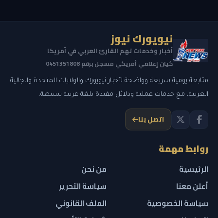
نيويورك نيوز
أخبار وخدمات تهم القارئ العربي في أمريكا
كيان إعلامي أمريكي مسجل برقم 0451351808
متابعة يومية سريعة وواضحة لأخبار نيويورك والولايات المتحدة والجالية
العربية، مع خدمات عملية ودلائل مفيدة بلغة عربية بسيطة.
اتصل بنا
روابط مهمة
الرئيسية
من نحن
أعلن معنا
سياسة التحرير
سياسة الخصوصية
الملف القانوني