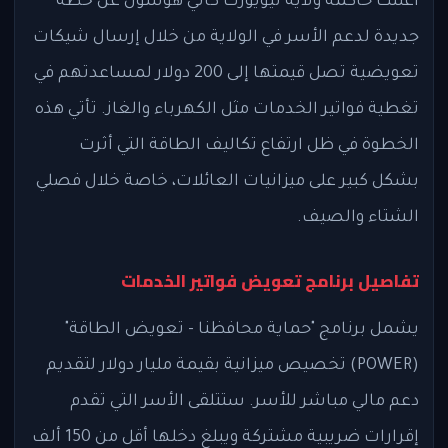
أعلنت حاكمة ولاية نيويورك كاثي هوشول عن خطة
جديدة لدعم الأسر في الولاية من خلال إرسال شيكات
تعويضية تصل قيمتها إلى 200 دولار لمساعدتهم في
تغطية فواتير الخدمات مثل الكهرباء والغاز. تأتي هذه
الخطوة في ظل ارتفاع تكاليف الطاقة التي أثرت
بشكل كبير على ميزانيات العائلات، خاصة خلال فصلي
الشتاء والصيف.
تفاصيل برنامج تعويض فواتير الخدمات
يشمل برنامج "حماية محافظنا - تعويض الطاقة"
(POWER) تخصيص ميزانية بقيمة مليار دولار لتقديم
دعم مالي مباشر للأسر. ستتلقى الأسر التي تقدم
إقرارات ضريبية مشتركة ويبلغ دخلها أقل من 150 ألف