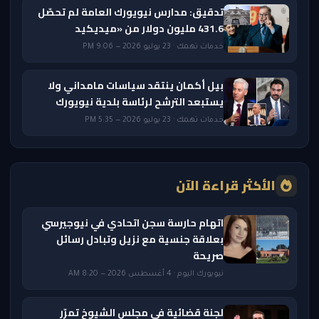
تدقيق: مدارس نيويورك العامة لم تحصّل
431.6 مليون دولار من «ميديكيد
خدمات تهمك · 23 يوليو 2026 — 9:06 PM
بيل أكمان ينتقد سياسات مامداني ولا
يستبعد الترشح لرئاسة بلدية نيويورك
خدمات تهمك · 23 يوليو 2026 — 5:35 PM
الأكثر قراءة الآن
اتهام حارسة سجن اتحادي في نيوجيرسي
بعلاقة جنسية مع نزيل وتبادل رسائل
صريحة
نيويورك اليوم · 4 أغسطس 2026 — 8:20 AM
لجنة قضائية في مجلس الشيوخ تمرّر