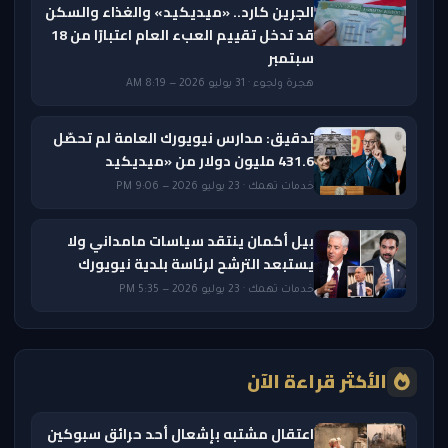
الجرين كارد.. «ميديكيد» والغذاء والسكن
قد تدخل تقييم العبء العام اعتبارًا من 18
سبتمبر
هجرة ولجوء · 31 يوليو 2026 — 8:19 AM
تدقيق: مدارس نيويورك العامة لم تحصّل
431.6 مليون دولار من «ميديكيد
خدمات تهمك · 23 يوليو 2026 — 9:06 PM
بيل أكمان ينتقد سياسات مامداني ولا
يستبعد الترشح لرئاسة بلدية نيويورك
خدمات تهمك · 23 يوليو 2026 — 5:35 PM
الأكثر قراءة الآن
اعتقال مشتبه بإشعال أحد حرائق سبوكين