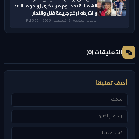
الشمالية بعد يوم من ذكرى زواجهما الـ40
والشرطة ترجّح جريمة قتل وانتحار
الولايات المتحدة · 3 أغسطس 2026 — 3:50 PM
التعليقات (0)
أضف تعليقاً