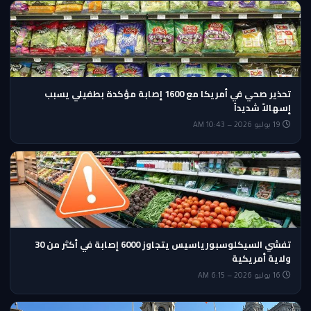
تحذير صحي في أمريكا مع 1600 إصابة مؤكدة بطفيلي يسبب
إسهالاً شديداً
19 يوليو 2026 — 10:43 AM
تفشي السيكلوسبورياسيس يتجاوز 6000 إصابة في أكثر من 30
ولاية أمريكية
16 يوليو 2026 — 6:15 AM