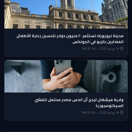
مدينة نيويورك تستثمر ٢٠ مليون دولار لتحسين رعاية الأطفال
المصابين بالربو في البرونكس
14 يوليو 2026 — 10:34 PM
ولاية ميشغان ترجح أن الخس مصدر محتمل لتفشي
السيكلوسبوريا
14 يوليو 2026 — 10:04 PM