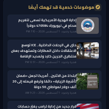
موضوعات خدمية قد تهمك أيضًا
إدارة الهجرة الأمريكية تسعى لتغريم
محامٍ في نيويورك 470584 دولاراً
هجرة ولجوء · 1 أغسطس 2026 — 7:10 PM
حتى في الرحلات الداخلية.. ICE توسع
الاعتقالات داخل المطارات وتستهدف بعض
منتظري الجرين كارد وتمديد الإقامة
هجرة ولجوء · 1 أغسطس 2026 — 12:51 PM
ابتداءً من الاثنين.. أمريكا تجعل «ضمان
تأشيرة الزيارة» دائمًا وترفع قيمته إلى 20
ألف دولار لمواطني 50 دولة
هجرة ولجوء · 1 أغسطس 2026 — 9:23 AM
قرار جديد من إدارة ترامب يغيّر حسابات