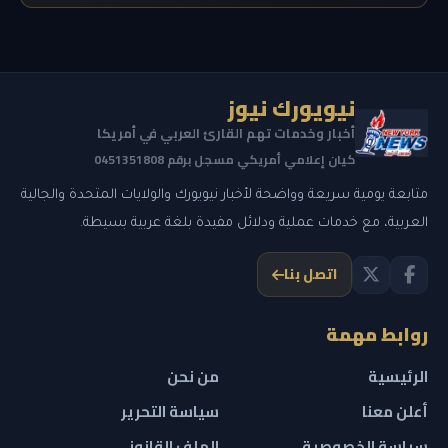
نيويورك نيوز
أخبار وخدمات تهم القارئ العربي في أمريكا
كيان إعلامي أمريكي مسجل برقم 0451351808
متابعة يومية سريعة وواضحة لأخبار نيويورك والولايات المتحدة والجالية
العربية، مع خدمات عملية ودلائل مفيدة بلغة عربية بسيطة.
اتصل بنا
روابط مهمة
الرئيسية
من نحن
أعلن معنا
سياسة التحرير
سياسة الخصوصية
الملف القانوني