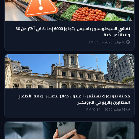
تفشي السيكلوسبورياسيس يتجاوز 6000 إصابة في أكثر من 30
ولاية أمريكية
16 يوليو 2026 — 6:15 AM
مدينة نيويورك تستثمر ٢٠ مليون دولار لتحسين رعاية الأطفال
المصابين بالربو في البرونكس
14 يوليو 2026 — 10:34 PM