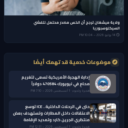
ولاية ميشغان ترجح أن الخس مصدر محتمل لتفشي
السيكلوسبوريا
14 يوليو 2026 — 10:04 PM
موضوعات خدمية قد تهمك أيضًا
إدارة الهجرة الأمريكية تسعى لتغريم
محامٍ في نيويورك 470584 دولاراً
هجرة ولجوء · 1 أغسطس 2026 — 7:10 PM
حتى في الرحلات الداخلية.. ICE توسع
الاعتقالات داخل المطارات وتستهدف بعض
منتظري الجرين كارد وتمديد الإقامة
هجرة ولجوء · 1 أغسطس 2026 — 12:51 PM