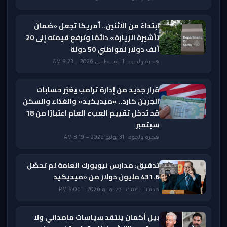
ابتداءً من الاثنين.. أمريكا تجعل «ضمان
تأشيرة الزيارة» دائمًا وترفع قيمته إلى 20
ألف دولار لمواطني 50 دولة
هجرة ولجوء · 1 أغسطس 2026 — 9:23 AM
قرار جديد من إدارة ترامب يغيّر حسابات
الجرين كارد.. «ميديكيد» والغذاء والسكن
قد تدخل تقييم العبء العام اعتبارًا من 18
سبتمبر
هجرة ولجوء · 31 يوليو 2026 — 8:19 AM
تدقيق: مدارس نيويورك العامة لم تحصّل
431.6 مليون دولار من «ميديكيد
خدمات تهمك · 23 يوليو 2026 — 9:06 PM
بيل أكمان ينتقد سياسات مامداني ولا