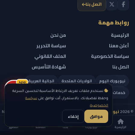
اتصل بنا
روابط مهمة
الرئيسية
من نحن
أعلن معنا
سياسة التحرير
سياسة الخصوصية
الملف القانوني
اتصل بنا
شهادة التأسيس
نيويورك اليوم
الولايات المتحدة
الجالية العربية
جديد
ريلز
خدمات تهمك
نستخدم ملفات تعريف الارتباط الأساسية لتحسين السرعة
وحفظ تفضيلاتك. بالاستمرار، أنت توافق على
سياسة
الخصوصية
.
© 2026
نيويورك نيوز
— جميع الحقوق محفوظة — NEW YORK NEWS
موافق
إخفاء
IN ARABIC LLC — رقم التسجيل 0451351808
الرئيسية
نيويورك
بحث
القائمة
المظهر