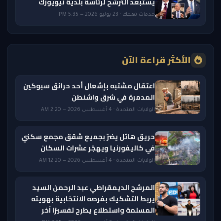
يستبعد الترشح لرئاسة بلدية نيويورك
خدمات تهمك · 23 يوليو 2026 — 5:35 PM
الأكثر قراءة الآن
اعتقال مشتبه بإشعال أحد حرائق سبوكين
المدمرة في شرق واشنطن
الولايات المتحدة · 4 أغسطس 2026 — 2:20 AM
حريق هائل يضرّ بجميع شقق مجمع سكني
في كاليفورنيا ويهجّر عشرات السكان
الولايات المتحدة · 4 أغسطس 2026 — 12:20 AM
المرشح الديمقراطي عبد الرحمن السيد
يربط التشكيك بفرصه الانتخابية بهويته
المسلمة واستطلاع يطرح تفسيرًا آخر