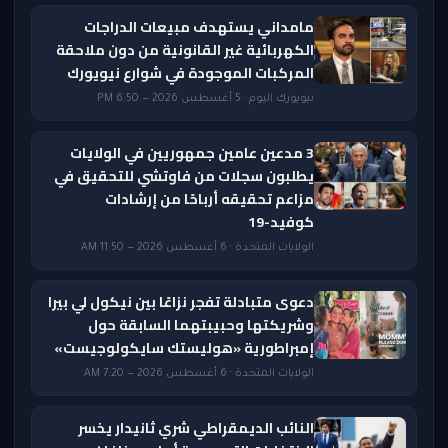
مامداني يستهدف مبيعات الدراجات
الكهربائية غير القانونية من دون ملاحقة
المركبات الموجودة في شوارع نيويورك
نيويورك اليوم · 5 أغسطس 2026 — 6:50 PM
3 مدعين عامين جمهوريين في الولايات
يطلبون سجلات من فاوتشي للتحقيق في
مزاعم تحقيقه أرباحًا من إرشادات
كوفيد-19
الولايات المتحدة · 6 أغسطس 2026 — 11:50 AM
دعوى متبادلة تفجر نزاعًا بين نيكول لي بيرا
وشريكتها وحبيبتهما السابقة حول
إمبراطورية «هوليستك سايكولوجيست»
الولايات المتحدة · 6 أغسطس 2026 — 7:20 AM
النائب الديمقراطي شري ثانيدار يخسر