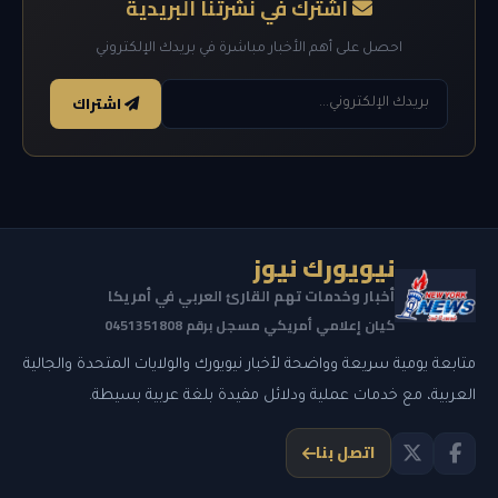
اشترك في نشرتنا البريدية
احصل على أهم الأخبار مباشرة في بريدك الإلكتروني
اشتراك
نيويورك نيوز
أخبار وخدمات تهم القارئ العربي في أمريكا
كيان إعلامي أمريكي مسجل برقم 0451351808
متابعة يومية سريعة وواضحة لأخبار نيويورك والولايات المتحدة والجالية
العربية، مع خدمات عملية ودلائل مفيدة بلغة عربية بسيطة.
اتصل بنا