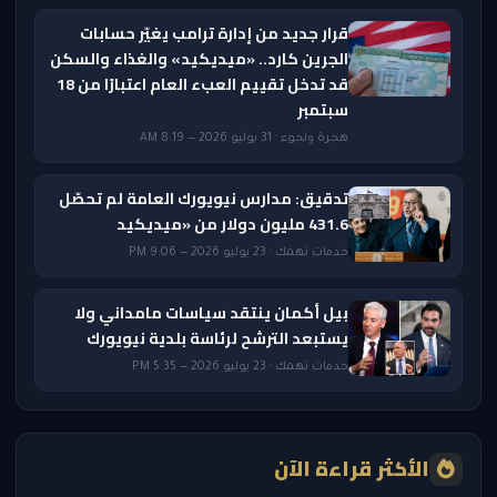
قرار جديد من إدارة ترامب يغيّر حسابات
الجرين كارد.. «ميديكيد» والغذاء والسكن
قد تدخل تقييم العبء العام اعتبارًا من 18
سبتمبر
هجرة ولجوء · 31 يوليو 2026 — 8:19 AM
تدقيق: مدارس نيويورك العامة لم تحصّل
431.6 مليون دولار من «ميديكيد
خدمات تهمك · 23 يوليو 2026 — 9:06 PM
بيل أكمان ينتقد سياسات مامداني ولا
يستبعد الترشح لرئاسة بلدية نيويورك
خدمات تهمك · 23 يوليو 2026 — 5:35 PM
الأكثر قراءة الآن