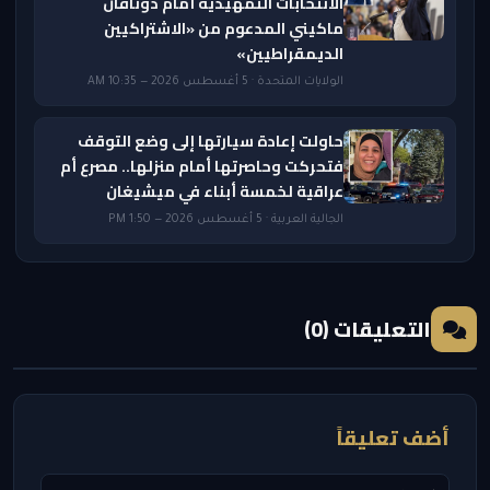
الانتخابات التمهيدية أمام دونافان
ماكيني المدعوم من «الاشتراكيين
الديمقراطيين»
الولايات المتحدة · 5 أغسطس 2026 — 10:35 AM
حاولت إعادة سيارتها إلى وضع التوقف
فتحركت وحاصرتها أمام منزلها.. مصرع أم
عراقية لخمسة أبناء في ميشيغان
الجالية العربية · 5 أغسطس 2026 — 1:50 PM
التعليقات (0)
أضف تعليقاً