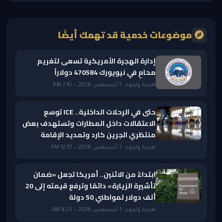
موضوعات خدمية قد تهمك أيضًا
إدارة الهجرة الأمريكية تسعى لتغريم
محامٍ في نيويورك 470584 دولاراً
هجرة ولجوء · 1 أغسطس 2026 — 7:10 PM
حتى في الرحلات الداخلية.. ICE توسع
الاعتقالات داخل المطارات وتستهدف بعض
منتظري الجرين كارد وتمديد الإقامة
هجرة ولجوء · 1 أغسطس 2026 — 12:51 PM
ابتداءً من الاثنين.. أمريكا تجعل «ضمان
تأشيرة الزيارة» دائمًا وترفع قيمته إلى 20
ألف دولار لمواطني 50 دولة
هجرة ولجوء · 1 أغسطس 2026 — 9:23 AM