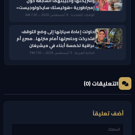
وشريكتها وحبيبتهما السابقة حول
إمبراطورية «هوليستك سايكولوجيست»
الولايات المتحدة · 6 أغسطس 2026 — 7:20 AM
حاولت إعادة سيارتها إلى وضع التوقف
فتحركت وحاصرتها أمام منزلها.. مصرع أم
عراقية لخمسة أبناء في ميشيغان
الجالية العربية · 5 أغسطس 2026 — 1:50 PM
التعليقات (0)
أضف تعليقاً