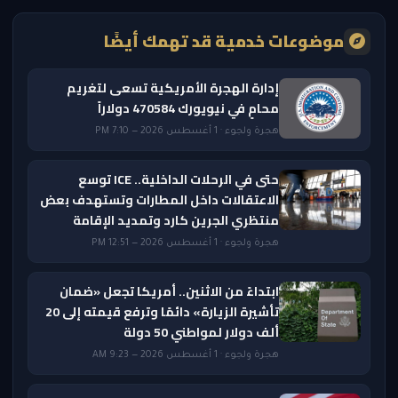
موضوعات خدمية قد تهمك أيضًا
إدارة الهجرة الأمريكية تسعى لتغريم
محامٍ في نيويورك 470584 دولاراً
هجرة ولجوء · 1 أغسطس 2026 — 7:10 PM
حتى في الرحلات الداخلية.. ICE توسع
الاعتقالات داخل المطارات وتستهدف بعض
منتظري الجرين كارد وتمديد الإقامة
هجرة ولجوء · 1 أغسطس 2026 — 12:51 PM
ابتداءً من الاثنين.. أمريكا تجعل «ضمان
تأشيرة الزيارة» دائمًا وترفع قيمته إلى 20
ألف دولار لمواطني 50 دولة
هجرة ولجوء · 1 أغسطس 2026 — 9:23 AM