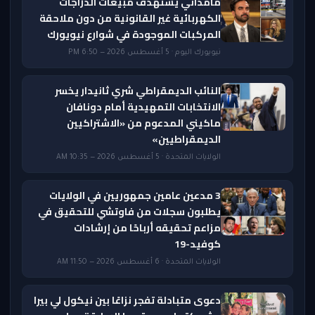
مامداني يستهدف مبيعات الدراجات
الكهربائية غير القانونية من دون ملاحقة
المركبات الموجودة في شوارع نيويورك
نيويورك اليوم · 5 أغسطس 2026 — 6:50 PM
النائب الديمقراطي شري ثانيدار يخسر
الانتخابات التمهيدية أمام دونافان
ماكيني المدعوم من «الاشتراكيين
الديمقراطيين»
الولايات المتحدة · 5 أغسطس 2026 — 10:35 AM
3 مدعين عامين جمهوريين في الولايات
يطلبون سجلات من فاوتشي للتحقيق في
مزاعم تحقيقه أرباحًا من إرشادات
كوفيد-19
الولايات المتحدة · 6 أغسطس 2026 — 11:50 AM
دعوى متبادلة تفجر نزاعًا بين نيكول لي بيرا