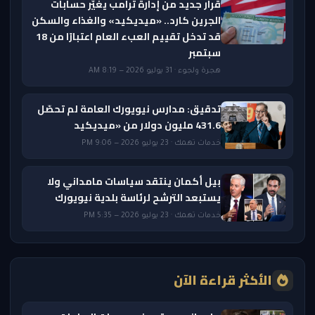
قرار جديد من إدارة ترامب يغيّر حسابات
الجرين كارد.. «ميديكيد» والغذاء والسكن
قد تدخل تقييم العبء العام اعتبارًا من 18
سبتمبر
هجرة ولجوء · 31 يوليو 2026 — 8:19 AM
تدقيق: مدارس نيويورك العامة لم تحصّل
431.6 مليون دولار من «ميديكيد
خدمات تهمك · 23 يوليو 2026 — 9:06 PM
بيل أكمان ينتقد سياسات مامداني ولا
يستبعد الترشح لرئاسة بلدية نيويورك
خدمات تهمك · 23 يوليو 2026 — 5:35 PM
الأكثر قراءة الآن