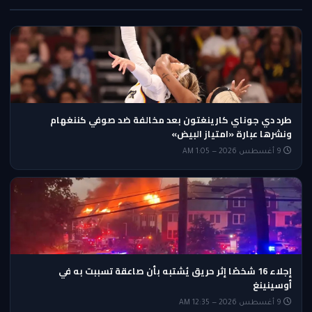
طرد دي جوناي كارينغتون بعد مخالفة ضد صوفي كننغهام
ونشرها عبارة «امتياز البيض»
9 أغسطس 2026 — 1:05 AM
إجلاء 16 شخصًا إثر حريق يُشتبه بأن صاعقة تسببت به في
أوسينينغ
9 أغسطس 2026 — 12:35 AM