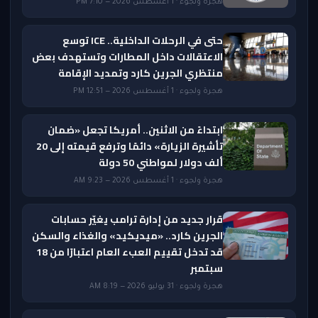
هجرة ولجوء · 1 أغسطس 2026 — 7:10 PM
حتى في الرحلات الداخلية.. ICE توسع
الاعتقالات داخل المطارات وتستهدف بعض
منتظري الجرين كارد وتمديد الإقامة
هجرة ولجوء · 1 أغسطس 2026 — 12:51 PM
ابتداءً من الاثنين.. أمريكا تجعل «ضمان
تأشيرة الزيارة» دائمًا وترفع قيمته إلى 20
ألف دولار لمواطني 50 دولة
هجرة ولجوء · 1 أغسطس 2026 — 9:23 AM
قرار جديد من إدارة ترامب يغيّر حسابات
الجرين كارد.. «ميديكيد» والغذاء والسكن
قد تدخل تقييم العبء العام اعتبارًا من 18
سبتمبر
هجرة ولجوء · 31 يوليو 2026 — 8:19 AM