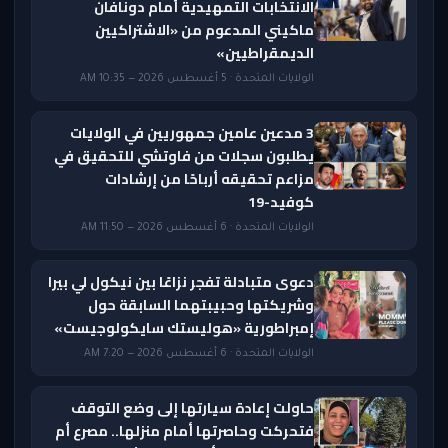
الانتخابات التمهيدية أمام دونافان
ماكيني المدعوم من «الاشتراكيين
الديمقراطيين»
الولايات المتحدة · 5 أغسطس 2026 — 10:35 AM
3 مدعين عامين جمهوريين في الولايات
يطلبون سجلات من فاوتشي للتحقيق في
مزاعم تحقيقه أرباحًا من إرشادات
كوفيد-19
الولايات المتحدة · 6 أغسطس 2026 — 11:50 AM
دعوى متبادلة تفجر نزاعًا بين نيكول لي بيرا
وشريكتها وحبيبتهما السابقة حول
إمبراطورية «هوليستك سايكولوجيست»
الولايات المتحدة · 6 أغسطس 2026 — 7:20 AM
حاولت إعادة سيارتها إلى وضع التوقف
فتحركت وحاصرتها أمام منزلها.. مصرع أم