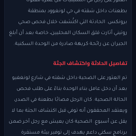
العثور على رجل في الستينيات من عمره مقتولًا
بطعنات داخل شقته في حي لونغوود بمنطقة
برونكس. الحادثة التي اكتُشفت خلال فحص صحي
روتيني أثارت قلق السكان المحليين، خاصة بعد أن أبلغ
الجيران عن رائحة كريهة صادرة من الوحدة السكنية.
تفاصيل الحادثة واكتشاف الجثة
تم العثور على الضحية داخل شقته في شارع لونغفيو
بعد أن دخل عامل بناء الوحدة بناءً على طلب فحص
الحالة الصحية. كان الرجل مصابًا بطعنة في الصدر،
ويعتقد المحققون أنه توفي قبل اكتشاف الجثة بما لا
يقل عن أسبوع. الضحية كان يعيش مع رجل آخر ضمن
برنامج سكني داعم يهدف إلى توفير بيئة مستقرة