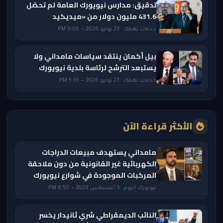
تدقيق: مدارس نيويورك العامة لم تحصّل
431.6 مليون دولار من «ميديكيد
خدمات تهمك · 23 يوليو 2026 — 9:06 PM
بيل أكمان ينتقد سياسات مامداني ولا
يستبعد الترشح لرئاسة بلدية نيويورك
خدمات تهمك · 23 يوليو 2026 — 5:35 PM
الأكثر قراءة الآن
مامداني يستهدف مبيعات الدراجات
الكهربائية غير القانونية من دون ملاحقة
المركبات الموجودة في شوارع نيويورك
نيويورك اليوم · 5 أغسطس 2026 — 6:50 PM
النائب الديمقراطي شري ثانيدار يخسر