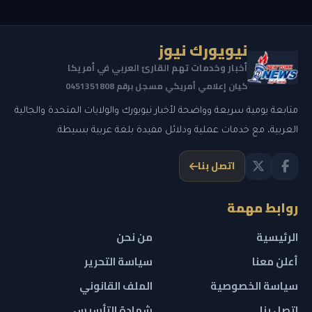
نيويورك نيوز
أخبار وخدمات تهم القارئ العربي في أمريكا
كيان إعلامي أمريكي مسجل برقم 0451351808
متابعة يومية سريعة وواضحة لأخبار نيويورك والولايات المتحدة والجالية
العربية، مع خدمات عملية ودلائل مفيدة بلغة عربية بسيطة.
اتصل بنا
روابط مهمة
الرئيسية
من نحن
أعلن معنا
سياسة التحرير
سياسة الخصوصية
الملف القانوني
اتصل بنا
شهادة التأسيس