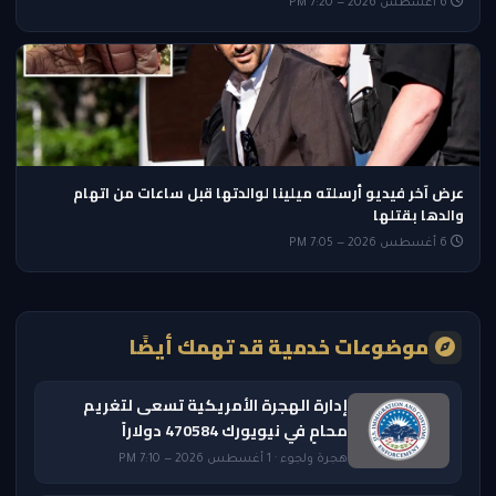
6 أغسطس 2026 — 7:20 PM
عرض آخر فيديو أرسلته ميلينا لوالدتها قبل ساعات من اتهام
والدها بقتلها
6 أغسطس 2026 — 7:05 PM
موضوعات خدمية قد تهمك أيضًا
إدارة الهجرة الأمريكية تسعى لتغريم
محامٍ في نيويورك 470584 دولاراً
هجرة ولجوء · 1 أغسطس 2026 — 7:10 PM