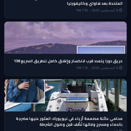
المتحدة بعد هاواي وكاليفورنيا
6 أغسطس 2026 — 7:50 PM
حريق دورا يتمدد قرب لانكستر وإغلاق كامل للطريق السريع 138
6 أغسطس 2026 — 7:35 PM
محامي عائلة مصممة أزياء في نيويورك: العثور عليها مضرجة
بالدماء ومسرح وفاتها نُظّف قبل وصول الشرطة