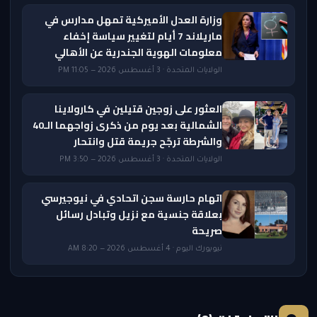
وزارة العدل الأميركية تمهل مدارس في
ماريلاند 7 أيام لتغيير سياسة إخفاء
معلومات الهوية الجندرية عن الأهالي
الولايات المتحدة · 3 أغسطس 2026 — 11:05 PM
العثور على زوجين قتيلين في كارولاينا
الشمالية بعد يوم من ذكرى زواجهما الـ40
والشرطة ترجّح جريمة قتل وانتحار
الولايات المتحدة · 3 أغسطس 2026 — 3:50 PM
اتهام حارسة سجن اتحادي في نيوجيرسي
بعلاقة جنسية مع نزيل وتبادل رسائل
صريحة
نيويورك اليوم · 4 أغسطس 2026 — 8:20 AM