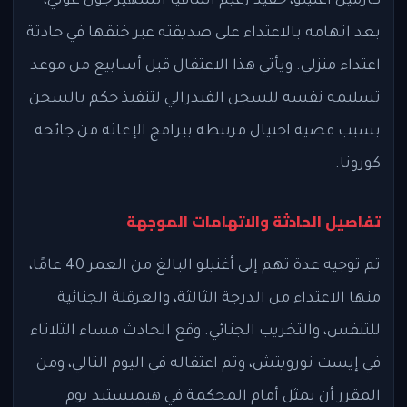
كارمين أغنيلو، حفيد زعيم المافيا الشهير جون غوتي،
بعد اتهامه بالاعتداء على صديقته عبر خنقها في حادثة
اعتداء منزلي. ويأتي هذا الاعتقال قبل أسابيع من موعد
تسليمه نفسه للسجن الفيدرالي لتنفيذ حكم بالسجن
بسبب قضية احتيال مرتبطة ببرامج الإغاثة من جائحة
كورونا.
تفاصيل الحادثة والاتهامات الموجهة
تم توجيه عدة تهم إلى أغنيلو البالغ من العمر 40 عامًا،
منها الاعتداء من الدرجة الثالثة، والعرقلة الجنائية
للتنفس، والتخريب الجنائي. وقع الحادث مساء الثلاثاء
في إيست نورويتش، وتم اعتقاله في اليوم التالي، ومن
المقرر أن يمثل أمام المحكمة في هيمبستيد يوم