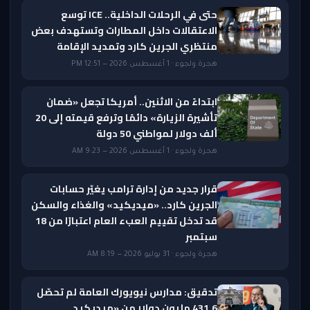
حتى في الرحلات الداخلية.. ICE توسع
الاعتقالات داخل المطارات وتستهدف بعض
منتظري الجرين كارد وتمديد الإقامة
هجرة ولجوء · 1 أغسطس 2026 — 12:51 PM
ابتداءً من الاثنين.. أمريكا تجعل «ضمان
تأشيرة الزيارة» دائمًا وترفع قيمته إلى 20
ألف دولار لمواطني 50 دولة
هجرة ولجوء · 1 أغسطس 2026 — 9:23 AM
قرار جديد من إدارة ترامب يغيّر حسابات
الجرين كارد.. «ميديكيد» والغذاء والسكن
قد تدخل تقييم العبء العام اعتبارًا من 18
سبتمبر
هجرة ولجوء · 31 يوليو 2026 — 8:19 AM
تدقيق: مدارس نيويورك العامة لم تحصّل
431.6 مليون دولار من «ميديكيد