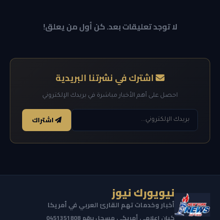
لا توجد تعليقات بعد. كن أول من يعلق!
اشترك في نشرتنا البريدية
احصل على أهم الأخبار مباشرة في بريدك الإلكتروني
اشتراك
نيويورك نيوز
أخبار وخدمات تهم القارئ العربي في أمريكا
كيان إعلامي أمريكي مسجل برقم 0451351808