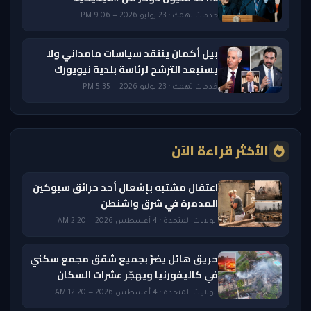
خدمات تهمك · 23 يوليو 2026 — 9:06 PM
بيل أكمان ينتقد سياسات مامداني ولا
يستبعد الترشح لرئاسة بلدية نيويورك
خدمات تهمك · 23 يوليو 2026 — 5:35 PM
الأكثر قراءة الآن
اعتقال مشتبه بإشعال أحد حرائق سبوكين
المدمرة في شرق واشنطن
الولايات المتحدة · 4 أغسطس 2026 — 2:20 AM
حريق هائل يضرّ بجميع شقق مجمع سكني
في كاليفورنيا ويهجّر عشرات السكان
الولايات المتحدة · 4 أغسطس 2026 — 12:20 AM