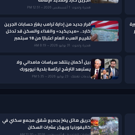
هجرة ولجوء · 1 أغسطس 2026 — 12:51 PM
رة
قرار جديد من إدارة ترامب يغيّر حسابات الجرين
ار
كارد.. «ميديكيد» والغذاء والسكن قد تدخل
تقييم العبء العام اعتبارًا من 18 سبتمبر
هجرة ولجوء · 31 يوليو 2026 — 8:19 AM
بيل أكمان ينتقد سياسات مامداني ولا
يستبعد الترشح لرئاسة بلدية نيويورك
خدمات تهمك · 23 يوليو 2026 — 5:35 PM
حريق هائل يضرّ بجميع شقق مجمع سكني في
كاليفورنيا ويهجّر عشرات السكان
الولايات المتحدة · 4 أغسطس 2026 — 12:20 AM