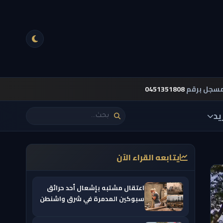
مسجل برقم
0451351808
يد
يتابعه القراء الآن
اعتقال مشتبه بإشعال أحد حرائق
سبوكين المدمرة في شرق واشنطن