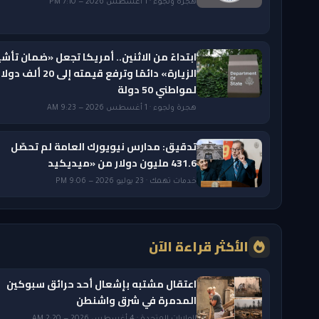
هجرة ولجوء · 1 أغسطس 2026 — 7:10 PM
ابتداءً من الاثنين.. أمريكا تجعل «ضمان تأشي
الزيارة» دائمًا وترفع قيمته إلى 20 ألف دول
لمواطني 50 دولة
هجرة ولجوء · 1 أغسطس 2026 — 9:23 AM
تدقيق: مدارس نيويورك العامة لم تحصّل
431.6 مليون دولار من «ميديكيد
خدمات تهمك · 23 يوليو 2026 — 9:06 PM
الأكثر قراءة الآن
اعتقال مشتبه بإشعال أحد حرائق سبوكين
المدمرة في شرق واشنطن
الولايات المتحدة · 4 أغسطس 2026 — 2:20 AM