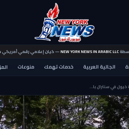
اسطة
NEW YORK NEWS IN ARABIC LLC
— كيان إعلامي رقمي أمريكي 
ة
الجالية العربية
خدمات تهمك
منوعات
المز
خيول في سنترال با...