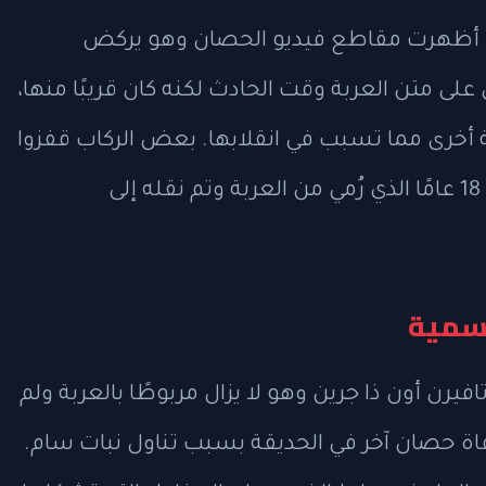
لساعة 2:45 مساءً، حيث أظهرت مقاطع فيديو الحصان وهو يركض
 على متن العربة وقت الحادث لكنه كان قريبًا منها،
 أخرى مما تسبب في انقلابها. بعض الركاب قفزوا
من العربة ولم يصابوا، بينما أُصيب الشاب 18 عامًا الذي رُمي من العربة وتم نقله إلى
رسمية
رن أون ذا جرين وهو لا يزال مربوطًا بالعربة ولم
فاة حصان آخر في الحديقة بسبب تناول نبات سام.