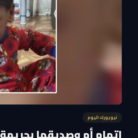
نيويورك اليوم
اتهام أم وصديقها بجريمة 