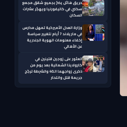
حريق هائل يضرّ بجميع شقق مجمع
سكني في كاليفورنيا ويهجّر عشرات
السكان
وزارة العدل الأميركية تمهل مدارس
في ماريلاند 7 أيام لتغيير سياسة
إخفاء معلومات الهوية الجندرية
عن الأهالي
العثور على زوجين قتيلين في
كارولاينا الشمالية بعد يوم من
ذكرى زواجهما الـ40 والشرطة ترجّح
جريمة قتل وانتحار