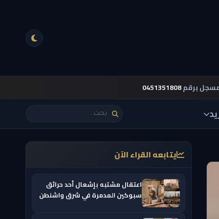
مسجل برقم
0451351808
يد
يتابعه القراء الآن
اعتقال مشتبه بإشعال أحد حرائق
سبوكين المدمرة في شرق واشنطن