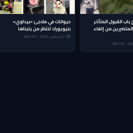
باب القبول المتأخر
حيوانات في ملاجئ «بيداوي»
المتضررين من إلغاء
بنيويورك تنتظر من يتبناها
7 أغسطس 2026 — 2:05 AM