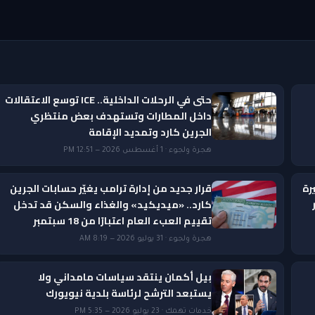
حتى في الرحلات الداخلية.. ICE توسع الاعتقالات
داخل المطارات وتستهدف بعض منتظري
الجرين كارد وتمديد الإقامة
هجرة ولجوء · 1 أغسطس 2026 — 12:51 PM
رة
قرار جديد من إدارة ترامب يغيّر حسابات الجرين
ار
كارد.. «ميديكيد» والغذاء والسكن قد تدخل
تقييم العبء العام اعتبارًا من 18 سبتمبر
هجرة ولجوء · 31 يوليو 2026 — 8:19 AM
بيل أكمان ينتقد سياسات مامداني ولا
يستبعد الترشح لرئاسة بلدية نيويورك
خدمات تهمك · 23 يوليو 2026 — 5:35 PM