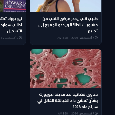
طبيب قلب يحذر مرضى القلب من
نيويورك تفتح 
مشروبات الطاقة ويدعو الجميع إلى
لطلاب هوارد 
تجنبها
التسجيل
7 أغسطس 2026 — 3:20 AM
7 أغسطس 2026 — 2:35 AM
دعاوى قضائية ضد مدينة نيويورك
بشأن تفشي داء الفيالقة القاتل في
هارلم عام 2025
7 أغسطس 2026 — 1:50 AM