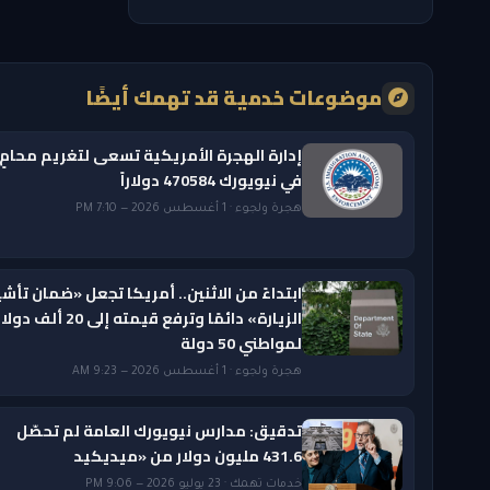
موضوعات خدمية قد تهمك أيضًا
إدارة الهجرة الأمريكية تسعى لتغريم محامٍ
في نيويورك 470584 دولاراً
هجرة ولجوء · 1 أغسطس 2026 — 7:10 PM
ابتداءً من الاثنين.. أمريكا تجعل «ضمان تأشي
الزيارة» دائمًا وترفع قيمته إلى 20 ألف دول
لمواطني 50 دولة
هجرة ولجوء · 1 أغسطس 2026 — 9:23 AM
تدقيق: مدارس نيويورك العامة لم تحصّل
431.6 مليون دولار من «ميديكيد
خدمات تهمك · 23 يوليو 2026 — 9:06 PM