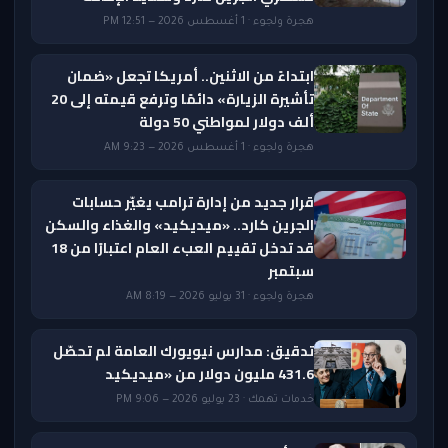
هجرة ولجوء · 1 أغسطس 2026 — 12:51 PM
ابتداءً من الاثنين.. أمريكا تجعل «ضمان
تأشيرة الزيارة» دائمًا وترفع قيمته إلى 20
ألف دولار لمواطني 50 دولة
هجرة ولجوء · 1 أغسطس 2026 — 9:23 AM
قرار جديد من إدارة ترامب يغيّر حسابات
الجرين كارد.. «ميديكيد» والغذاء والسكن
قد تدخل تقييم العبء العام اعتبارًا من 18
سبتمبر
هجرة ولجوء · 31 يوليو 2026 — 8:19 AM
تدقيق: مدارس نيويورك العامة لم تحصّل
431.6 مليون دولار من «ميديكيد
خدمات تهمك · 23 يوليو 2026 — 9:06 PM