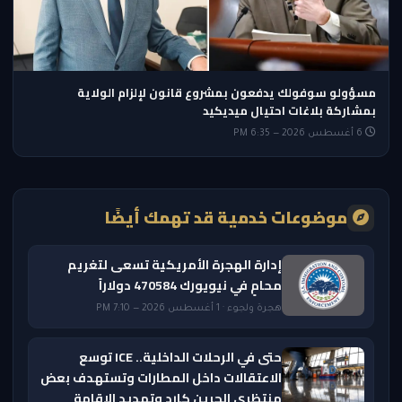
مسؤولو سوفولك يدفعون بمشروع قانون لإلزام الولاية
بمشاركة بلاغات احتيال ميديكيد
6 أغسطس 2026 — 6:35 PM
موضوعات خدمية قد تهمك أيضًا
إدارة الهجرة الأمريكية تسعى لتغريم
محامٍ في نيويورك 470584 دولاراً
هجرة ولجوء · 1 أغسطس 2026 — 7:10 PM
حتى في الرحلات الداخلية.. ICE توسع
الاعتقالات داخل المطارات وتستهدف بعض
منتظري الجرين كارد وتمديد الإقامة