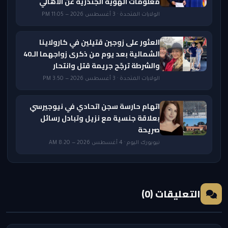
معلومات الهوية الجندرية عن الأهالي
الولايات المتحدة · 3 أغسطس 2026 — 11:05 PM
العثور على زوجين قتيلين في كارولاينا
الشمالية بعد يوم من ذكرى زواجهما الـ40
والشرطة ترجّح جريمة قتل وانتحار
الولايات المتحدة · 3 أغسطس 2026 — 3:50 PM
اتهام حارسة سجن اتحادي في نيوجيرسي
بعلاقة جنسية مع نزيل وتبادل رسائل
صريحة
نيويورك اليوم · 4 أغسطس 2026 — 8:20 AM
التعليقات (0)