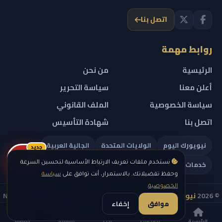
اتصل بنا
روابط مهمة
الرئيسية
من نحن
أعلن معنا
سياسة التحرير
سياسة الخصوصية
الملف القانوني
اتصل بنا
شهادة التأسيس
نيويورك اليوم
الولايات المتحدة
الجالية العربية
جديد
ريلز
خدمات تهمك
نستخدم ملفات تعريف الارتباط الأساسية لتحسين السرعة
وحفظ تفضيلاتك. بالاستمرار، أنت توافق على
سياسة
الخصوصية
.
© 2026
نيويورك نيوز
— جميع الحقوق محفوظة — NEW YORK NEWS
موافق
إخفاء
IN ARABIC LLC — رقم التسجيل 0451351808
الرئيسية
نيويورك
بحث
القائمة
المظهر