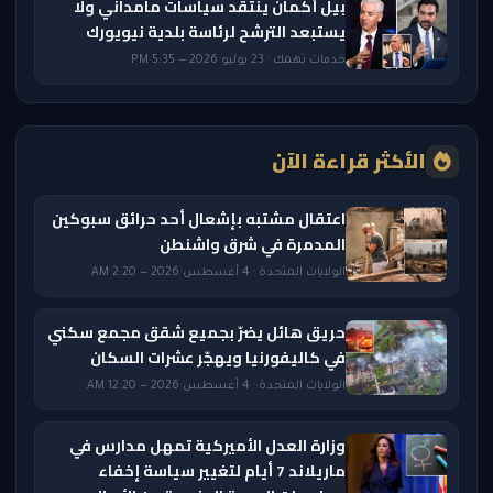
بيل أكمان ينتقد سياسات مامداني ولا
يستبعد الترشح لرئاسة بلدية نيويورك
خدمات تهمك · 23 يوليو 2026 — 5:35 PM
الأكثر قراءة الآن
اعتقال مشتبه بإشعال أحد حرائق سبوكين
المدمرة في شرق واشنطن
الولايات المتحدة · 4 أغسطس 2026 — 2:20 AM
حريق هائل يضرّ بجميع شقق مجمع سكني
في كاليفورنيا ويهجّر عشرات السكان
الولايات المتحدة · 4 أغسطس 2026 — 12:20 AM
وزارة العدل الأميركية تمهل مدارس في
ماريلاند 7 أيام لتغيير سياسة إخفاء