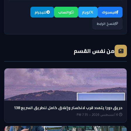
فيسبوك
تويتر
واتساب
تليجرام
نسخ الرابط
من نفس القسم
حريق دورا يتمدد قرب لانكستر وإغلاق كامل للطريق السريع 138
6 أغسطس 2026 — 7:35 PM