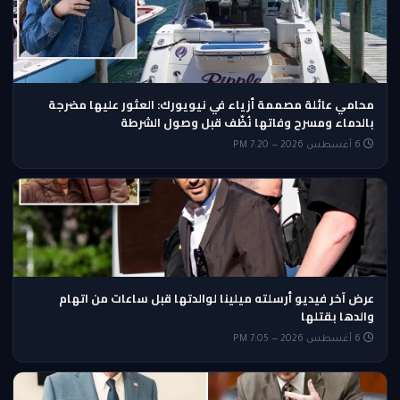
محامي عائلة مصممة أزياء في نيويورك: العثور عليها مضرجة
بالدماء ومسرح وفاتها نُظّف قبل وصول الشرطة
6 أغسطس 2026 — 7:20 PM
عرض آخر فيديو أرسلته ميلينا لوالدتها قبل ساعات من اتهام
والدها بقتلها
6 أغسطس 2026 — 7:05 PM