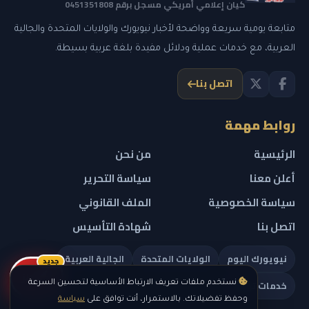
كيان إعلامي أمريكي مسجل برقم 0451351808
متابعة يومية سريعة وواضحة لأخبار نيويورك والولايات المتحدة والجالية
العربية، مع خدمات عملية ودلائل مفيدة بلغة عربية بسيطة.
اتصل بنا
روابط مهمة
الرئيسية
من نحن
أعلن معنا
سياسة التحرير
سياسة الخصوصية
الملف القانوني
اتصل بنا
شهادة التأسيس
نيويورك اليوم
الولايات المتحدة
الجالية العربية
جديد
ريلز
خدمات تهمك
نستخدم ملفات تعريف الارتباط الأساسية لتحسين السرعة
وحفظ تفضيلاتك. بالاستمرار، أنت توافق على
سياسة