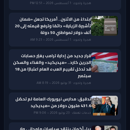
هجرة ولجوء · 1 أغسطس 2026 — 12:51 PM
ابتداءً من الاثنين.. أمريكا تجعل «ضمان
تأشيرة الزيارة» دائمًا وترفع قيمته إلى 20
ألف دولار لمواطني 50 دولة
هجرة ولجوء · 1 أغسطس 2026 — 9:23 AM
قرار جديد من إدارة ترامب يغيّر حسابات
الجرين كارد.. «ميديكيد» والغذاء والسكن
قد تدخل تقييم العبء العام اعتبارًا من 18
سبتمبر
هجرة ولجوء · 31 يوليو 2026 — 8:19 AM
تدقيق: مدارس نيويورك العامة لم تحصّل
431.6 مليون دولار من «ميديكيد
خدمات تهمك · 23 يوليو 2026 — 9:06 PM
بيل أكمان ينتقد سياسات مامداني ولا