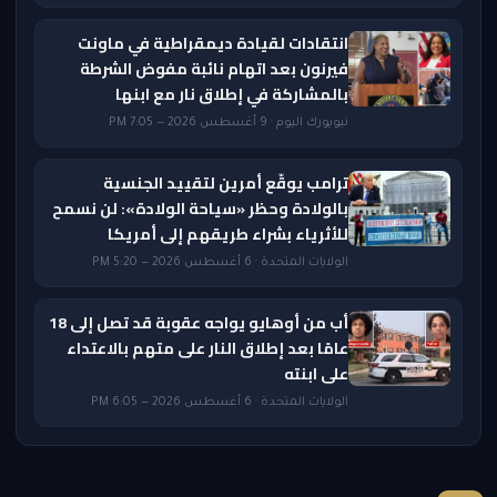
انتقادات لقيادة ديمقراطية في ماونت
فيرنون بعد اتهام نائبة مفوض الشرطة
بالمشاركة في إطلاق نار مع ابنها
نيويورك اليوم · 9 أغسطس 2026 — 7:05 PM
ترامب يوقّع أمرين لتقييد الجنسية
بالولادة وحظر «سياحة الولادة»: لن نسمح
للأثرياء بشراء طريقهم إلى أمريكا
الولايات المتحدة · 6 أغسطس 2026 — 5:20 PM
أب من أوهايو يواجه عقوبة قد تصل إلى 18
عامًا بعد إطلاق النار على متهم بالاعتداء
على ابنته
الولايات المتحدة · 6 أغسطس 2026 — 6:05 PM