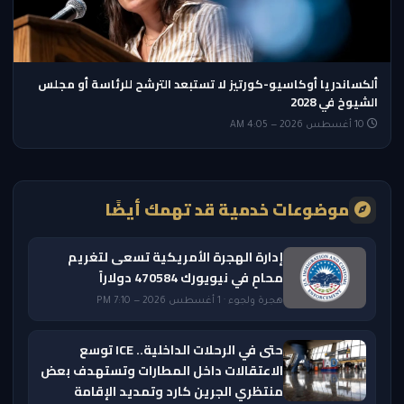
ألكساندريا أوكاسيو-كورتيز لا تستبعد الترشح للرئاسة أو مجلس
الشيوخ في 2028
10 أغسطس 2026 — 4:05 AM
موضوعات خدمية قد تهمك أيضًا
إدارة الهجرة الأمريكية تسعى لتغريم
محامٍ في نيويورك 470584 دولاراً
هجرة ولجوء · 1 أغسطس 2026 — 7:10 PM
حتى في الرحلات الداخلية.. ICE توسع
الاعتقالات داخل المطارات وتستهدف بعض
منتظري الجرين كارد وتمديد الإقامة