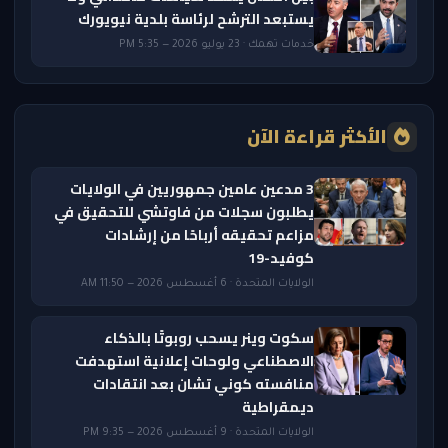
يستبعد الترشح لرئاسة بلدية نيويورك
خدمات تهمك · 23 يوليو 2026 — 5:35 PM
الأكثر قراءة الآن
3 مدعين عامين جمهوريين في الولايات
يطلبون سجلات من فاوتشي للتحقيق في
مزاعم تحقيقه أرباحًا من إرشادات
كوفيد-19
الولايات المتحدة · 6 أغسطس 2026 — 11:50 AM
سكوت وينر يسحب روبوتًا بالذكاء
الاصطناعي ولوحات إعلانية استهدفت
منافسته كوني تشان بعد انتقادات
ديمقراطية
الولايات المتحدة · 9 أغسطس 2026 — 9:35 PM