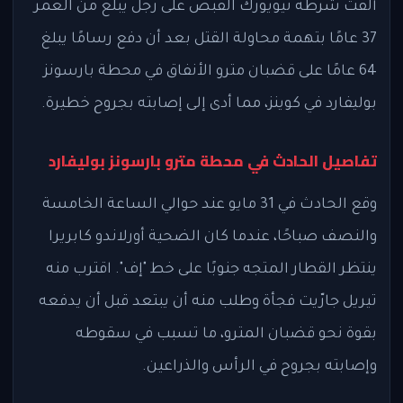
ألقت شرطة نيويورك القبض على رجل يبلغ من العمر
37 عامًا بتهمة محاولة القتل بعد أن دفع رسامًا يبلغ
64 عامًا على قضبان مترو الأنفاق في محطة بارسونز
بوليفارد في كوينز، مما أدى إلى إصابته بجروح خطيرة.
تفاصيل الحادث في محطة مترو بارسونز بوليفارد
وقع الحادث في 31 مايو عند حوالي الساعة الخامسة
والنصف صباحًا، عندما كان الضحية أورلاندو كابريرا
ينتظر القطار المتجه جنوبًا على خط "إف". اقترب منه
تيريل جارّيت فجأة وطلب منه أن يبتعد قبل أن يدفعه
بقوة نحو قضبان المترو، ما تسبب في سقوطه
وإصابته بجروح في الرأس والذراعين.